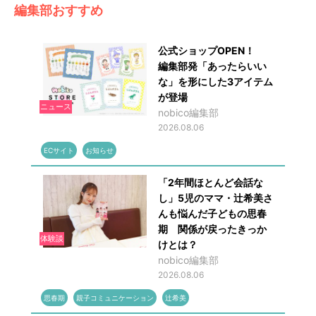
編集部おすすめ
公式ショップOPEN！
編集部発「あったらいい
な」を形にした3アイテム
が登場
ニュース
nobico編集部
2026.08.06
ECサイト
お知らせ
「2年間ほとんど会話な
し」5児のママ・辻希美さ
んも悩んだ子どもの思春
期 関係が戻ったきっか
体験談
けとは？
nobico編集部
2026.08.06
思春期
親子コミュニケーション
辻希美