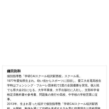
鎌田則和
個別指導塾「学研CAIスクール稲沢駅西校」スクール長。
1977年愛知県生まれ。幼い頃からスポーツに没頭し、愛工大名電高校在
学時はフェンシング・フルーレ団体戦で2度の全国優勝を実現。個人戦
でも県大会2位になる。大学卒業後、大手出版社に入社し、文部科学省
検定済教科書や参考書、問題集の発行や高校、中学校の学校営業に従
事。
2013年、生まれ育った稲沢で個別指導塾「学研CAIスクール稲沢駅西
校」を開校。勉強を通じて目標を達成する力を育む指導理念は高校受験