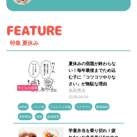
特集
夏休み
夏休みの宿題が終わらな
い！毎年最後までため込
む子に「コツコツやりな
さい」が無駄な理由
子どもの成長
本田秀夫
2026.08.06
ADHD
バトン社
フォレスト出版
フクチマミ
書籍抜粋
本田秀夫
漫画
発達障害
学童弁当を乗り切れ！疲