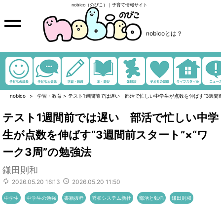
nobico（のびこ）｜子育て情報サイト
nobicoとは？
nobico
学習・教育
>
テスト1週間前では遅い 部活で忙しい中学生が点数を伸ばす“3週間前
テスト1週間前では遅い 部活で忙しい中学
生が点数を伸ばす“3週間前スタート”×“ワ
ーク3周”の勉強法
鎌田則和
2026.05.20 16:13
2026.05.20 11:50
中学生
中学生の勉強
書籍抜粋
秀和システム新社
部活と勉強
鎌田則和