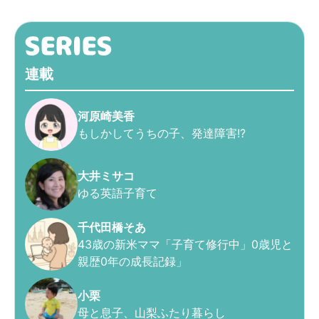
連載
河原崎美香
もしかしてうちの子、発達障害!?
大井ミサコ
ゆる英語子育て
千代田橋そあ
43歳の新米ママ「子育て修行中」0歳児と
親歴0年の成長記録」
小栗
母と息子、山梨ふたり暮らし