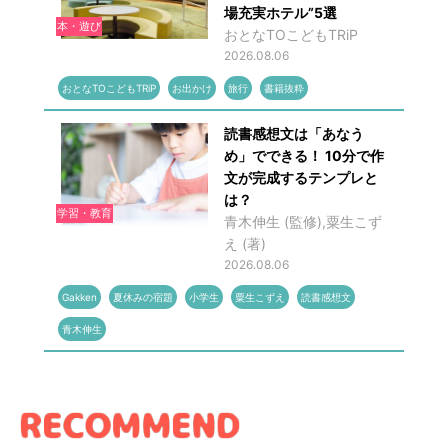
場充実ホテル”5選
本・遊び
おとなTOこどもTRiP
2026.08.06
おとなTOこどもTRiP
お出かけ
旅行
書籍抜粋
読書感想文は「あなう
め」でできる！ 10分で作
文が完成するテンプレと
は？
学習・教育
青木伸生 (監修),粟生こず
え (著)
2026.08.06
Gakken
夏休みの宿題
小学生
粟生こずえ
読書感想文
青木伸生