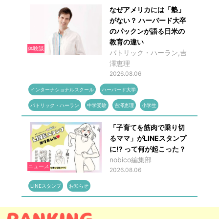
なぜアメリカには「塾」
がない？ ハーバード大卒
のパックンが語る日米の
教育の違い
体験談
パトリック・ハーラン,吉
澤恵理
2026.08.06
インターナショナルスクール
ハーバード大学
パトリック・ハーラン
中学受験
吉澤恵理
小学生
「子育てを筋肉で乗り切
るママ」がLINEスタンプ
に!? って何が起こった？
nobico編集部
ニュース
2026.08.06
LINEスタンプ
お知らせ