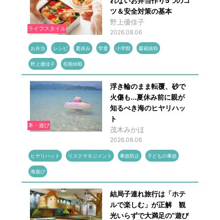
れないお弁当作り5つのコ
ツ＆安全対策の基本
野上優佳子
ライフスタイル
2026.08.06
お弁当
レシピ
夏休み
学童
小学館
書籍抜粋
野上優佳子
長期休暇
浮き輪のまま転覆、砂で
火傷も...夏休み前に親が
知るべき海のヒヤリハッ
ト
本・遊び
茂木みかほ
2026.08.06
ヒヤリハット
リスクマネジメント
事故防止
子どもの事故
海遊び
結局子連れ旅行は「ホテ
ルで楽しむ」が正解 観
光いらずで大満足の“遊び