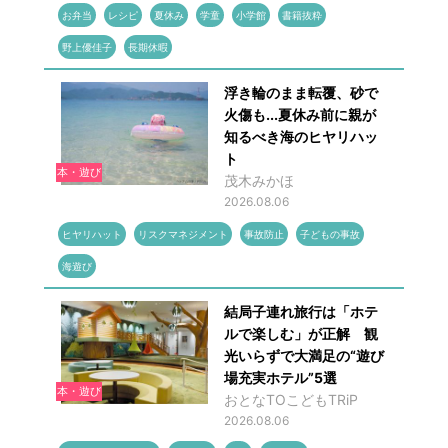
お弁当
レシピ
夏休み
学童
小学館
書籍抜粋
野上優佳子
長期休暇
浮き輪のまま転覆、砂で
火傷も...夏休み前に親が
知るべき海のヒヤリハッ
ト
本・遊び
茂木みかほ
2026.08.06
ヒヤリハット
リスクマネジメント
事故防止
子どもの事故
海遊び
結局子連れ旅行は「ホテ
ルで楽しむ」が正解 観
光いらずで大満足の“遊び
場充実ホテル”5選
本・遊び
おとなTOこどもTRiP
2026.08.06