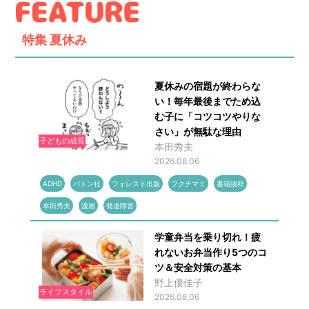
特集
夏休み
夏休みの宿題が終わらな
い！毎年最後までため込
む子に「コツコツやりな
さい」が無駄な理由
子どもの成長
本田秀夫
2026.08.06
ADHD
バトン社
フォレスト出版
フクチマミ
書籍抜粋
本田秀夫
漫画
発達障害
学童弁当を乗り切れ！疲
れないお弁当作り5つのコ
ツ＆安全対策の基本
野上優佳子
ライフスタイル
2026.08.06