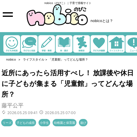
nobico（のびこ）｜子育て情報サイト
nobicoとは？
nobico
ライフスタイル
>
「児童館」ってどんな場所？
近所にあったら活用すべし！ 放課後や休日
に子どもが集まる「児童館」ってどんな場
所？
藤平公平
2026.05.25 09:41
2026.05.25 07:00
リーズ
子どもの成長
小学生
幼稚園と保育園
遊び