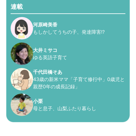
連載
河原崎美香
もしかしてうちの子、発達障害!?
大井ミサコ
ゆる英語子育て
千代田橋そあ
43歳の新米ママ「子育て修行中」0歳児と
親歴0年の成長記録」
小栗
母と息子、山梨ふたり暮らし