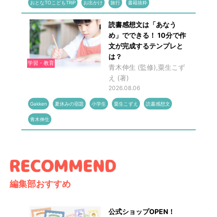
おとなTOこどもTRiP
お出かけ
旅行
書籍抜粋
読書感想文は「あなう
め」でできる！ 10分で作
文が完成するテンプレと
は？
学習・教育
青木伸生 (監修),粟生こず
え (著)
2026.08.06
Gakken
夏休みの宿題
小学生
粟生こずえ
読書感想文
青木伸生
編集部おすすめ
公式ショップOPEN！