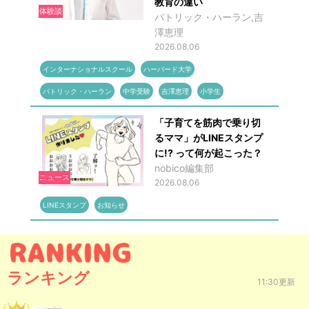
教育の違い
体験談
パトリック・ハーラン,吉
澤恵理
2026.08.06
インターナショナルスクール
ハーバード大学
パトリック・ハーラン
中学受験
吉澤恵理
小学生
「子育てを筋肉で乗り切
るママ」がLINEスタンプ
に!? って何が起こった？
nobico編集部
ニュース
2026.08.06
LINEスタンプ
お知らせ
ランキング
11:30更新