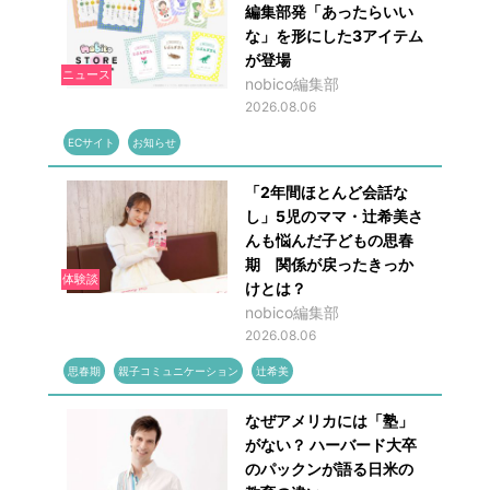
編集部発「あったらいい
な」を形にした3アイテム
が登場
ニュース
nobico編集部
2026.08.06
ECサイト
お知らせ
「2年間ほとんど会話な
し」5児のママ・辻希美さ
んも悩んだ子どもの思春
期 関係が戻ったきっか
体験談
けとは？
nobico編集部
2026.08.06
思春期
親子コミュニケーション
辻希美
なぜアメリカには「塾」
がない？ ハーバード大卒
のパックンが語る日米の