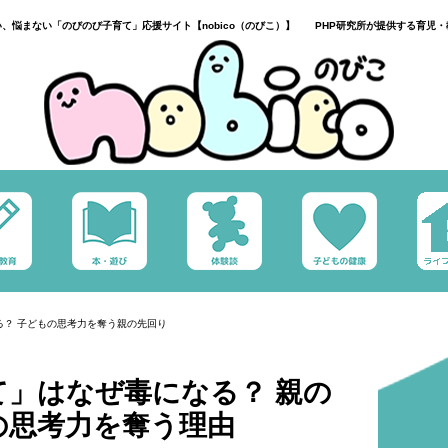
い、悩まない「のびのび子育て」応援サイト【nobico（のびこ）】 PHP研究所が提供する育児・
る？ 子どもの思考力を奪う親の先回り
て」はなぜ毒になる？ 親の
の思考力を奪う理由