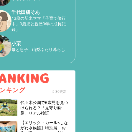
千代田橋そあ
43歳の新米ママ「子育て修行
中」0歳児と親歴0年の成長記
録」
小栗
母と息子、山梨ふたり暮らし
ンキング
5:30更新
代々木公園で6歳児を見つ
けられる？「見守り瞬
足」リアル検証
【エリック・カール×しな
がわ水族館】特別展 お