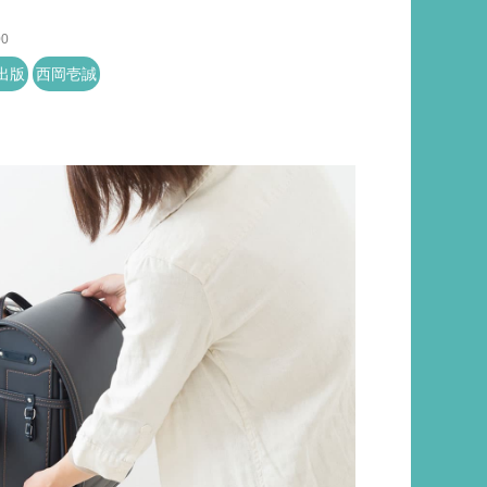
00
出版
西岡壱誠