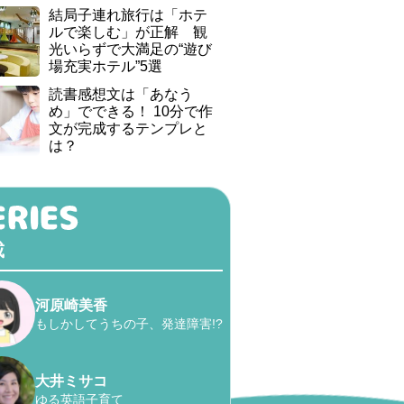
結局子連れ旅行は「ホテ
ルで楽しむ」が正解 観
光いらずで大満足の“遊び
場充実ホテル”5選
読書感想文は「あなう
め」でできる！ 10分で作
文が完成するテンプレと
は？
載
河原崎美香
もしかしてうちの子、発達障害!?
大井ミサコ
ゆる英語子育て