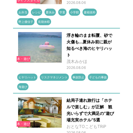
ライフスタイル
2026.08.06
お弁当
レシピ
夏休み
学童
小学館
書籍抜粋
野上優佳子
長期休暇
浮き輪のまま転覆、砂で
火傷も...夏休み前に親が
知るべき海のヒヤリハッ
ト
本・遊び
茂木みかほ
2026.08.06
ヒヤリハット
リスクマネジメント
事故防止
子どもの事故
海遊び
結局子連れ旅行は「ホテ
ルで楽しむ」が正解 観
光いらずで大満足の“遊び
場充実ホテル”5選
本・遊び
おとなTOこどもTRiP
2026.08.06