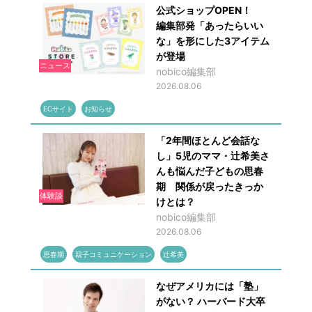
公式ショップOPEN！
編集部発「あったらいい
な」を形にした3アイテム
が登場
ニュース
nobico編集部
2026.08.06
ECサイト
お知らせ
「2年間ほとんど会話な
し」5児のママ・辻希美さ
んも悩んだ子どもの思春
期 関係が戻ったきっか
体験談
けとは？
nobico編集部
2026.08.06
思春期
親子コミュニケーション
辻希美
なぜアメリカには「塾」
がない？ ハーバード大卒