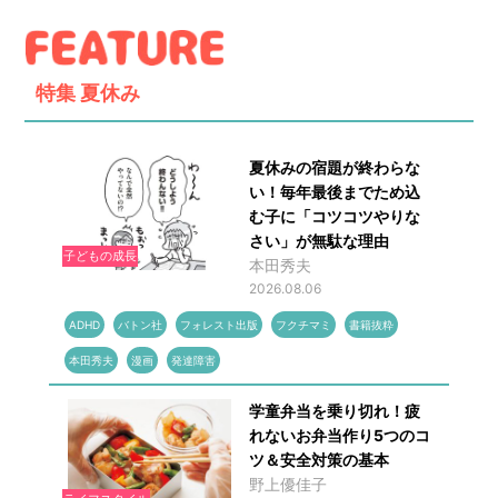
特集
夏休み
夏休みの宿題が終わらな
い！毎年最後までため込
む子に「コツコツやりな
さい」が無駄な理由
子どもの成長
本田秀夫
2026.08.06
ADHD
バトン社
フォレスト出版
フクチマミ
書籍抜粋
本田秀夫
漫画
発達障害
学童弁当を乗り切れ！疲
れないお弁当作り5つのコ
ツ＆安全対策の基本
野上優佳子