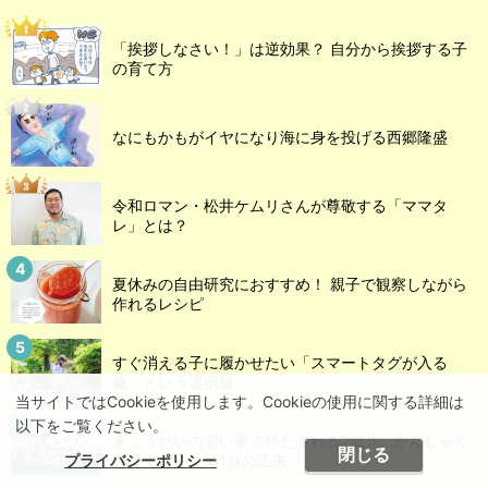
「挨拶しなさい！」は逆効果？ 自分から挨拶する子
の育て方
なにもかもがイヤになり海に身を投げる西郷隆盛
令和ロマン・松井ケムリさんが尊敬する「ママタ
レ」とは？
夏休みの自由研究におすすめ！ 親子で観察しながら
作れるレシピ
すぐ消える子に履かせたい「スマートタグが入る
靴」という選択肢
当サイトではCookieを使用します。Cookieの使用に関する詳細は
以下をご覧ください。
きょうだいの習い事で待たされる2歳児...かんしゃく
閉じる
プライバシーポリシー
を変えた先生の1分の工夫