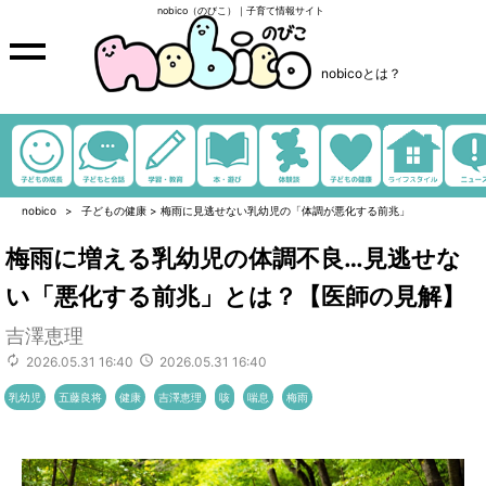
nobico（のびこ）｜子育て情報サイト
nobicoとは？
nobico
子どもの健康
>
梅雨に見逃せない乳幼児の「体調が悪化する前兆」
梅雨に増える乳幼児の体調不良…見逃せな
い「悪化する前兆」とは？【医師の見解】
吉澤恵理
2026.05.31 16:40
2026.05.31 16:40
乳幼児
五藤良将
健康
吉澤恵理
咳
喘息
梅雨