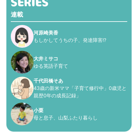
連載
河原崎美香
もしかしてうちの子、発達障害!?
大井ミサコ
ゆる英語子育て
千代田橋そあ
43歳の新米ママ「子育て修行中」0歳児と
親歴0年の成長記録」
小栗
母と息子、山梨ふたり暮らし