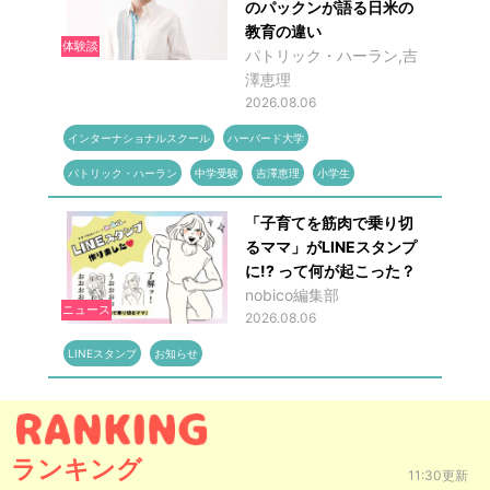
のパックンが語る日米の
教育の違い
体験談
パトリック・ハーラン,吉
澤恵理
2026.08.06
インターナショナルスクール
ハーバード大学
パトリック・ハーラン
中学受験
吉澤恵理
小学生
「子育てを筋肉で乗り切
るママ」がLINEスタンプ
に!? って何が起こった？
nobico編集部
ニュース
2026.08.06
LINEスタンプ
お知らせ
ランキング
11:30更新