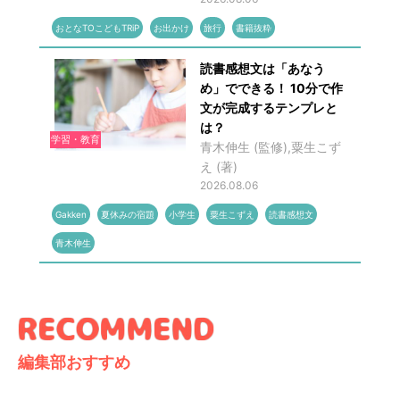
おとなTOこどもTRiP
お出かけ
旅行
書籍抜粋
読書感想文は「あなう
め」でできる！ 10分で作
文が完成するテンプレと
は？
学習・教育
青木伸生 (監修),粟生こず
え (著)
2026.08.06
Gakken
夏休みの宿題
小学生
粟生こずえ
読書感想文
青木伸生
編集部おすすめ