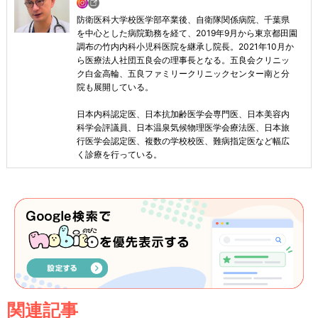
防衛医科大学校医学部卒業後、自衛隊関係病院、千葉県
を中心とした病院勤務を経て、2019年9月から東京都田園
調布の竹内内科小児科医院を継承し院長。2021年10月か
ら医療法人社団五良会の理事長となる。五良会クリニッ
ク白金高輪、五良ファミリークリニックセンター南と分
院も展開している。
日本内科認定医、日本抗加齢医学会専門医、日本美容内
科学会評議員、日本温泉気候物理医学会療法医、日本旅
行医学会認定医、複数の学校校医、難病指定医など幅広
く診療を行っている。
関連記事