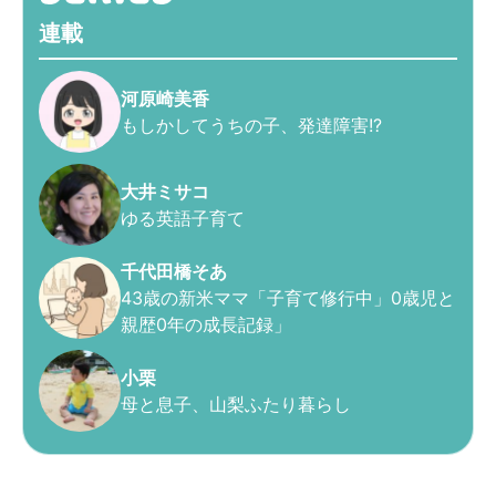
連載
河原崎美香
もしかしてうちの子、発達障害!?
大井ミサコ
ゆる英語子育て
千代田橋そあ
43歳の新米ママ「子育て修行中」0歳児と
親歴0年の成長記録」
小栗
母と息子、山梨ふたり暮らし