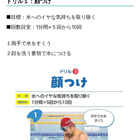
ドリル１：顔つけ
■目標：水へのイヤな気持ちを取り除く
■回数目安：1分間×５回から10回
１両手で水をすくう
２顔を洗う要領で水につける