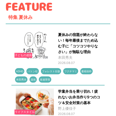
特集
夏休み
夏休みの宿題が終わらな
い！毎年最後までため込
む子に「コツコツやりな
さい」が無駄な理由
子どもの成長
本田秀夫
2026.08.07
ADHD
バトン社
フォレスト出版
フクチマミ
書籍抜粋
本田秀夫
漫画
発達障害
学童弁当を乗り切れ！疲
れないお弁当作り5つのコ
ツ＆安全対策の基本
野上優佳子
ライフスタイル
2026.08.07