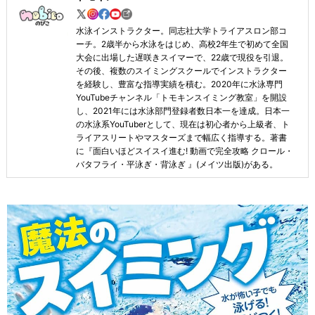
水泳インストラクター。同志社大学トライアスロン部コ
ーチ。2歳半から水泳をはじめ、高校2年生で初めて全国
大会に出場した遅咲きスイマーで、22歳で現役を引退。
その後、複数のスイミングスクールでインストラクター
を経験し、豊富な指導実績を積む。2020年に水泳専門
YouTubeチャンネル「トモキンスイミング教室」を開設
し、2021年には水泳部門登録者数日本一を達成。日本一
の水泳系YouTuberとして、現在は初心者から上級者、ト
ライアスリートやマスターズまで幅広く指導する。著書
に『面白いほどスイスイ進む! 動画で完全攻略 クロール・
バタフライ・平泳ぎ・背泳ぎ 』(メイツ出版)がある。