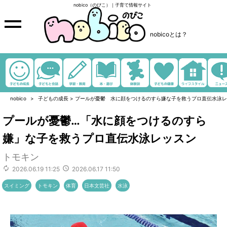
nobico（のびこ）｜子育て情報サイト
nobicoとは？
nobico
子どもの成長
>
プールが憂鬱 水に顔をつけるのすら嫌な子を救うプロ直伝水泳レ
プールが憂鬱…「水に顔をつけるのすら
嫌」な子を救うプロ直伝水泳レッスン
トモキン
2026.06.19 11:25
2026.06.17 11:50
スイミング
トモキン
体育
日本文芸社
水泳