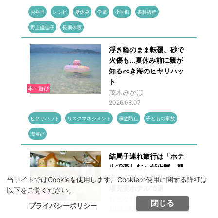
お弁当
レシピ
夏休み
学童
小学館
書籍抜粋
野上優佳子
長期休暇
浮き輪のまま転覆、砂で
火傷も...夏休み前に親が
知るべき海のヒヤリハッ
ト
本・遊び
茂木みかほ
2026.08.07
ヒヤリハット
リスクマネジメント
事故防止
子どもの事故
海遊び
結局子連れ旅行は「ホテ
ルで楽しむ」が正解 観
光いらずで大満足の“遊び
当サイトではCookieを使用します。Cookieの使用に関する詳細は
場充実ホテル”5選
以下をご覧ください。
本・遊び
おとなTOこどもTRiP
閉じる
プライバシーポリシー
2026.08.07