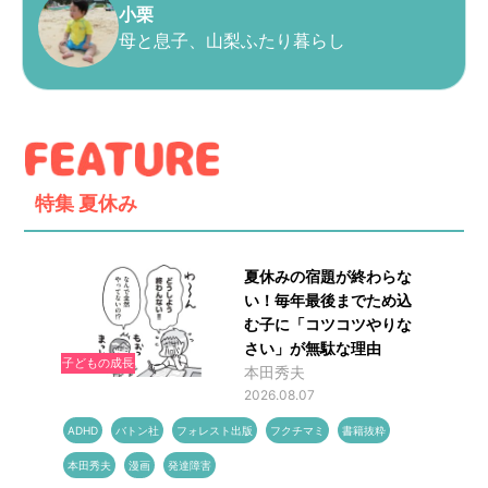
小栗
母と息子、山梨ふたり暮らし
特集
夏休み
夏休みの宿題が終わらな
い！毎年最後までため込
む子に「コツコツやりな
さい」が無駄な理由
子どもの成長
本田秀夫
2026.08.07
ADHD
バトン社
フォレスト出版
フクチマミ
書籍抜粋
本田秀夫
漫画
発達障害