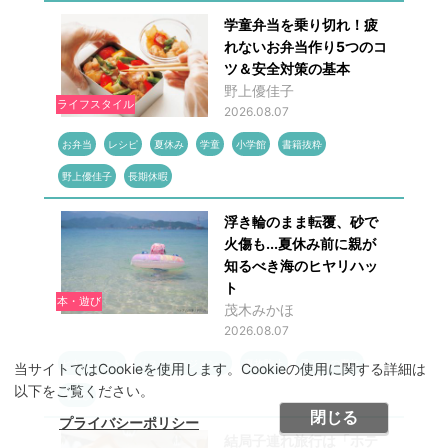
学童弁当を乗り切れ！疲
れないお弁当作り5つのコ
ツ＆安全対策の基本
野上優佳子
ライフスタイル
2026.08.07
お弁当
レシピ
夏休み
学童
小学館
書籍抜粋
野上優佳子
長期休暇
浮き輪のまま転覆、砂で
火傷も...夏休み前に親が
知るべき海のヒヤリハッ
ト
本・遊び
茂木みかほ
2026.08.07
ヒヤリハット
リスクマネジメント
事故防止
子どもの事故
当サイトではCookieを使用します。Cookieの使用に関する詳細は
以下をご覧ください。
海遊び
閉じる
プライバシーポリシー
結局子連れ旅行は「ホテ