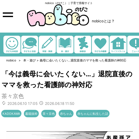
nobico（のびこ）｜子育て情報サイト
nobicoとは？
nobico
本・遊び
>
義母に会いたくない...退院直後のママを救った看護師の神対応
「今は義母に会いたくない…」退院直後の
ママを救った看護師の神対応
茶々京色
2026.06.10 17:05
2026.06.18 11:50
KADOKAWA
書籍抜粋
茶々京色
赤ちゃん
赤ちゃんに転生した話