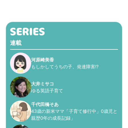
連載
河原崎美香
もしかしてうちの子、発達障害!?
大井ミサコ
ゆる英語子育て
千代田橋そあ
43歳の新米ママ「子育て修行中」0歳児と
親歴0年の成長記録」