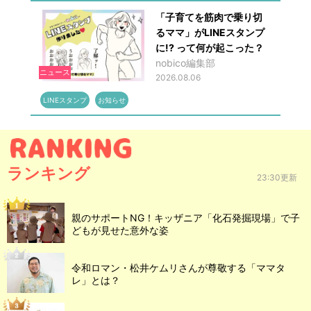
「子育てを筋肉で乗り切
るママ」がLINEスタンプ
に!? って何が起こった？
nobico編集部
ニュース
2026.08.06
LINEスタンプ
お知らせ
ランキング
23:30更新
親のサポートNG！キッザニア「化石発掘現場」で子
どもが見せた意外な姿
令和ロマン・松井ケムリさんが尊敬する「ママタ
レ」とは？