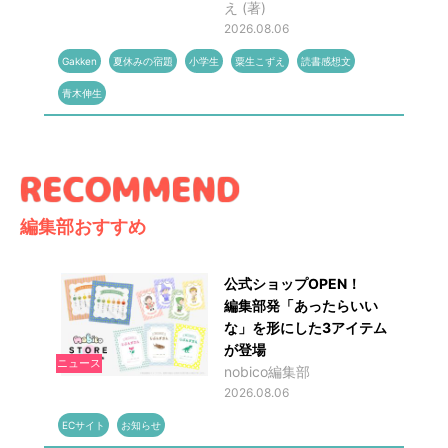
え (著)
2026.08.06
Gakken
夏休みの宿題
小学生
粟生こずえ
読書感想文
青木伸生
編集部おすすめ
公式ショップOPEN！
編集部発「あったらいい
な」を形にした3アイテム
が登場
ニュース
nobico編集部
2026.08.06
ECサイト
お知らせ