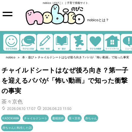
nobico（のびこ）｜子育て情報サイト
nobicoとは？
nobico
本・遊び
>
チャイルドシートはなぜ後ろ向き？パパが「怖い動画」で知った事実
チャイルドシートはなぜ後ろ向き？第一子
を迎えるパパが「怖い動画」で知った衝撃
の事実
茶々京色
2026.06.10 17:07
2026.06.23 11:50
KADOKAWA
チャイルドシート
書籍抜粋
茶々京色
赤ちゃん
赤ちゃんに転生した話