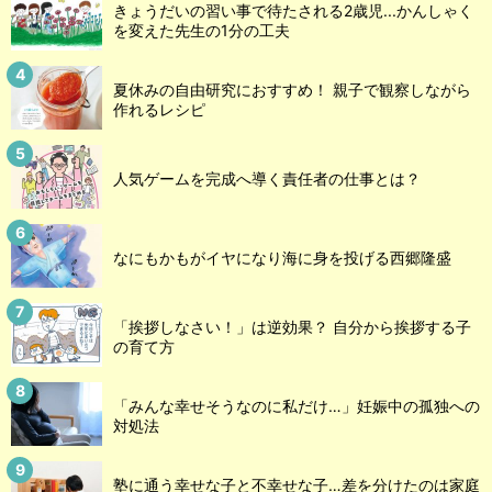
きょうだいの習い事で待たされる2歳児...かんしゃく
を変えた先生の1分の工夫
夏休みの自由研究におすすめ！ 親子で観察しながら
作れるレシピ
人気ゲームを完成へ導く責任者の仕事とは？
なにもかもがイヤになり海に身を投げる西郷隆盛
「挨拶しなさい！」は逆効果？ 自分から挨拶する子
の育て方
「みんな幸せそうなのに私だけ…」妊娠中の孤独への
対処法
塾に通う幸せな子と不幸せな子…差を分けたのは家庭