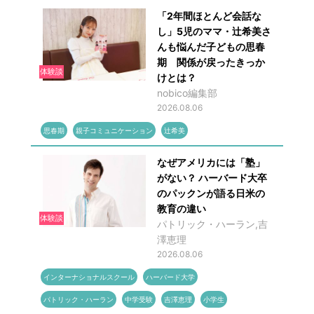
「2年間ほとんど会話な
し」5児のママ・辻希美さ
んも悩んだ子どもの思春
期 関係が戻ったきっか
体験談
けとは？
nobico編集部
2026.08.06
思春期
親子コミュニケーション
辻希美
なぜアメリカには「塾」
がない？ ハーバード大卒
のパックンが語る日米の
教育の違い
体験談
パトリック・ハーラン,吉
澤恵理
2026.08.06
インターナショナルスクール
ハーバード大学
パトリック・ハーラン
中学受験
吉澤恵理
小学生