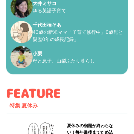
大井ミサコ
ゆる英語子育て
千代田橋そあ
43歳の新米ママ「子育て修行中」0歳児と
親歴0年の成長記録」
小栗
母と息子、山梨ふたり暮らし
特集
夏休み
夏休みの宿題が終わらな
い！毎年最後までため込