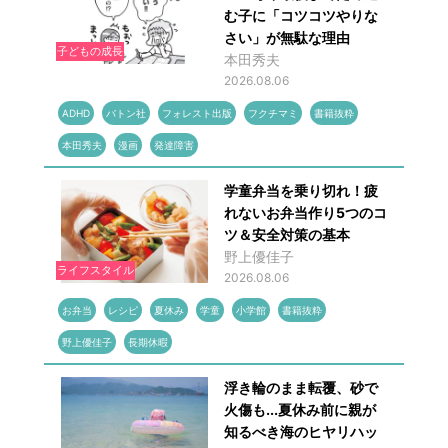
む子に「コツコツやりな
さい」が無駄な理由
子どもの成長
本田秀夫
2026.08.06
ADHD
バトン社
フォレスト出版
フクチマミ
書籍抜粋
本田秀夫
漫画
発達障害
学童弁当を乗り切れ！疲
れないお弁当作り5つのコ
ツ＆安全対策の基本
野上優佳子
ライフスタイル
2026.08.06
お弁当
レシピ
夏休み
学童
小学館
書籍抜粋
野上優佳子
長期休暇
浮き輪のまま転覆、砂で
火傷も...夏休み前に親が
知るべき海のヒヤリハッ