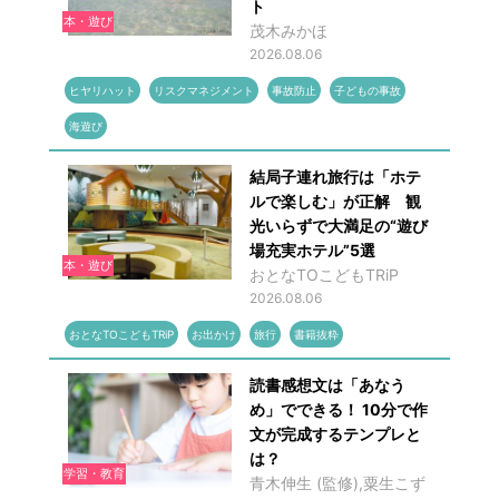
ト
本・遊び
茂木みかほ
2026.08.06
ヒヤリハット
リスクマネジメント
事故防止
子どもの事故
海遊び
結局子連れ旅行は「ホテ
ルで楽しむ」が正解 観
光いらずで大満足の“遊び
場充実ホテル”5選
本・遊び
おとなTOこどもTRiP
2026.08.06
おとなTOこどもTRiP
お出かけ
旅行
書籍抜粋
読書感想文は「あなう
め」でできる！ 10分で作
文が完成するテンプレと
は？
学習・教育
青木伸生 (監修),粟生こず