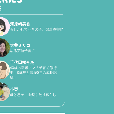
載
河原崎美香
もしかしてうちの子、発達障害!?
大井ミサコ
ゆる英語子育て
千代田橋そあ
43歳の新米ママ「子育て修行
中」0歳児と親歴0年の成長記
録」
小栗
母と息子、山梨ふたり暮らし