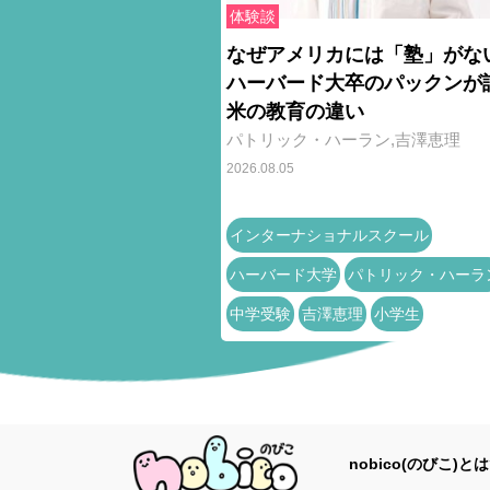
体験談
なぜアメリカには「塾」がな
ハーバード大卒のパックンが
米の教育の違い
パトリック・ハーラン,吉澤恵理
2026.08.05
インターナショナルスクール
ハーバード大学
パトリック・ハーラ
中学受験
吉澤恵理
小学生
nobico(のびこ)とは