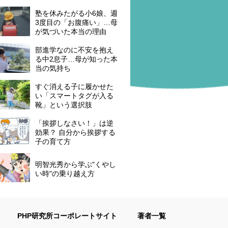
塾を休みたがる小6娘、週
3度目の「お腹痛い」…母
が気づいた本当の理由
部進学なのに不安を抱え
る中2息子…母が知った本
当の気持ち
すぐ消える子に履かせた
い「スマートタグが入る
靴」という選択肢
「挨拶しなさい！」は逆
効果？ 自分から挨拶する
子の育て方
明智光秀から学ぶ"くやし
い時"の乗り越え方
PHP研究所コーポレートサイト
著者一覧