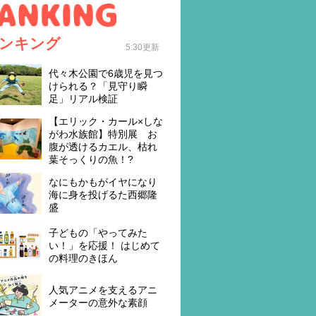
ンキング
5:30更新
代々木公園で6歳児を見つ
けられる？「見守り瞬
足」リアル検証
【エリック・カール×しな
がわ水族館】特別展 お
腹が透けるカエル、枯れ
葉そっくりの魚！?
なにもかもがイヤになり
海に身を投げるた西郷隆
盛
子どもの「やってみた
い！」を応援！ はじめて
の料理のきほん
人気アニメを支えるアニ
メーターの意外な素顔