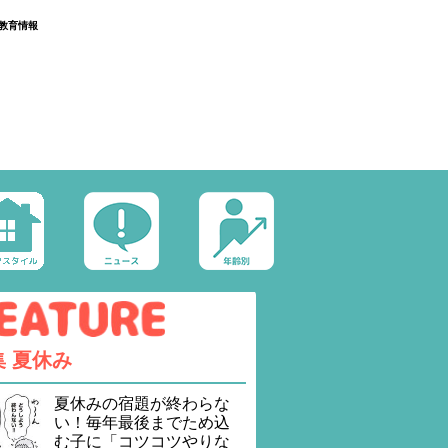
教育情報
集
夏休み
夏休みの宿題が終わらな
い！毎年最後までため込
む子に「コツコツやりな