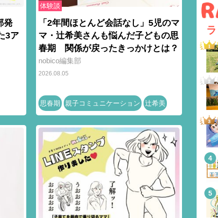
体験談
部発
「2年間ほとんど会話なし」5児のマ
ラ
た3ア
マ・辻希美さんも悩んだ子どもの思
春期 関係が戻ったきっかけとは？
nobico編集部
2026.08.05
思春期
親子コミュニケーション
辻希美