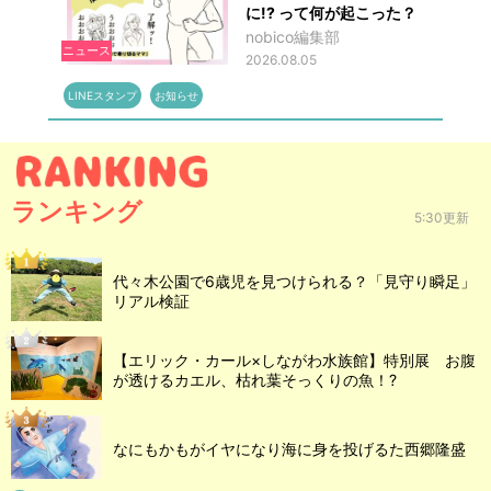
に!? って何が起こった？
nobico編集部
ニュース
2026.08.05
LINEスタンプ
お知らせ
ランキング
5:30更新
代々木公園で6歳児を見つけられる？「見守り瞬足」
リアル検証
【エリック・カール×しながわ水族館】特別展 お腹
が透けるカエル、枯れ葉そっくりの魚！?
なにもかもがイヤになり海に身を投げるた西郷隆盛