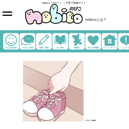
nobico（のびこ）｜子育て情報サイト
nobicoとは？