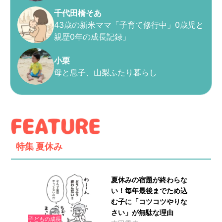
千代田橋そあ
43歳の新米ママ「子育て修行中」0歳児と
親歴0年の成長記録」
小栗
母と息子、山梨ふたり暮らし
特集
夏休み
夏休みの宿題が終わらな
い！毎年最後までため込
む子に「コツコツやりな
さい」が無駄な理由
子どもの成長