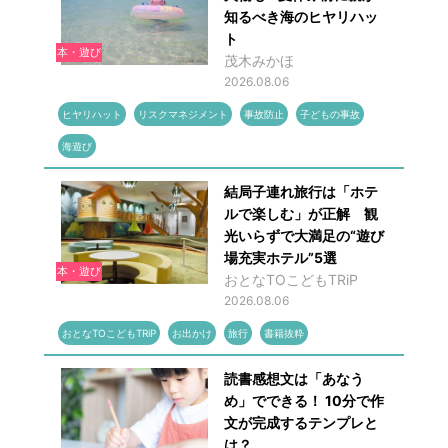
知るべき海のヒヤリハッ
ト
本・遊び
茂木みかほ
2026.08.06
ヒヤリハット
リスクマネジメント
事故防止
子どもの事故
海遊び
結局子連れ旅行は「ホテ
ルで楽しむ」が正解 観
光いらずで大満足の“遊び
場充実ホテル”5選
本・遊び
おとなTOこどもTRiP
2026.08.06
おとなTOこどもTRiP
お出かけ
旅行
書籍抜粋
読書感想文は「あなう
め」でできる！ 10分で作
文が完成するテンプレと
は？