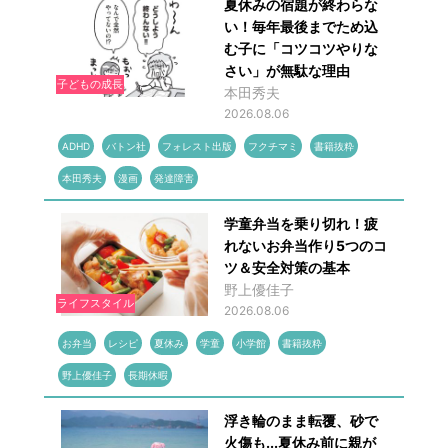
夏休みの宿題が終わらな
い！毎年最後までため込
む子に「コツコツやりな
さい」が無駄な理由
子どもの成長
本田秀夫
2026.08.06
ADHD
バトン社
フォレスト出版
フクチマミ
書籍抜粋
本田秀夫
漫画
発達障害
学童弁当を乗り切れ！疲
れないお弁当作り5つのコ
ツ＆安全対策の基本
野上優佳子
ライフスタイル
2026.08.06
お弁当
レシピ
夏休み
学童
小学館
書籍抜粋
野上優佳子
長期休暇
浮き輪のまま転覆、砂で
火傷も...夏休み前に親が