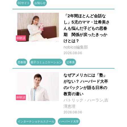
ECサイト
お知らせ
「2年間ほとんど会話な
し」5児のママ・辻希美さ
んも悩んだ子どもの思春
期 関係が戻ったきっか
体験談
けとは？
nobico編集部
2026.08.06
思春期
親子コミュニケーション
辻希美
なぜアメリカには「塾」
がない？ ハーバード大卒
のパックンが語る日米の
教育の違い
体験談
パトリック・ハーラン,吉
澤恵理
2026.08.06
インターナショナルスクール
ハーバード大学