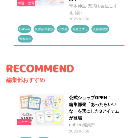
学習・教育
青木伸生 (監修),粟生こず
え (著)
2026.08.06
Gakken
夏休みの宿題
小学生
粟生こずえ
読書感想文
青木伸生
編集部おすすめ
公式ショップOPEN！
編集部発「あったらいい
な」を形にした3アイテム
が登場
ニュース
nobico編集部
2026.08.06