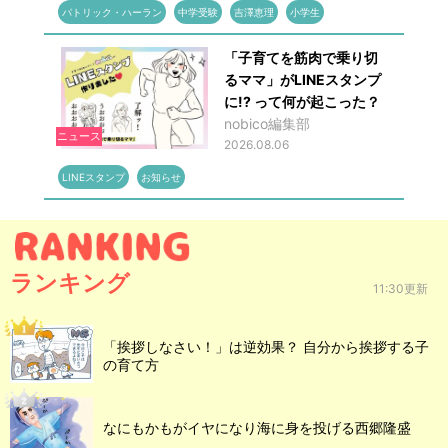
パトリック・ハーラン
中学受験
吉澤恵理
小学生
「子育てを筋肉で乗り切
るママ」がLINEスタンプ
に!? って何が起こった？
nobico編集部
ニュース
2026.08.06
LINEスタンプ
お知らせ
ランキング
11:30更新
「挨拶しなさい！」は逆効果？ 自分から挨拶する子
の育て方
なにもかもがイヤになり海に身を投げる西郷隆盛