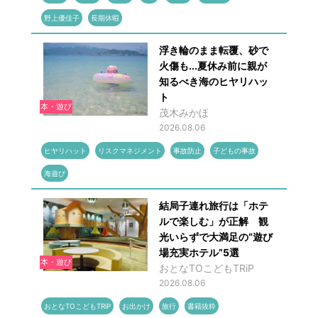
野上優佳子
長期休暇
浮き輪のまま転覆、砂で
火傷も...夏休み前に親が
知るべき海のヒヤリハッ
ト
本・遊び
茂木みかほ
2026.08.06
ヒヤリハット
リスクマネジメント
事故防止
子どもの事故
海遊び
結局子連れ旅行は「ホテ
ルで楽しむ」が正解 観
光いらずで大満足の“遊び
場充実ホテル”5選
本・遊び
おとなTOこどもTRiP
2026.08.06
おとなTOこどもTRiP
お出かけ
旅行
書籍抜粋