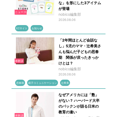
な」を形にした3アイテム
が登場
ニュース
nobico編集部
2026.08.06
ECサイト
お知らせ
「2年間ほとんど会話な
し」5児のママ・辻希美さ
んも悩んだ子どもの思春
期 関係が戻ったきっか
体験談
けとは？
nobico編集部
2026.08.06
思春期
親子コミュニケーション
辻希美
なぜアメリカには「塾」
がない？ ハーバード大卒
のパックンが語る日米の
教育の違い
体験談