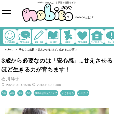
nobico（のびこ）｜子育て情報サイト
nobicoとは？
nobico
子どもの成長
>
甘えさせる｣ほど、生きる力が育つ
3歳から必要なのは「安心感」…甘えさせる
ほど生きる力が育ちます！
石川洋子
2023.10.04 15:16
2013.11.08 12:00
3歳
4歳
5歳
6歳
PHPのびのび子育て
甘えさせる
石川洋子