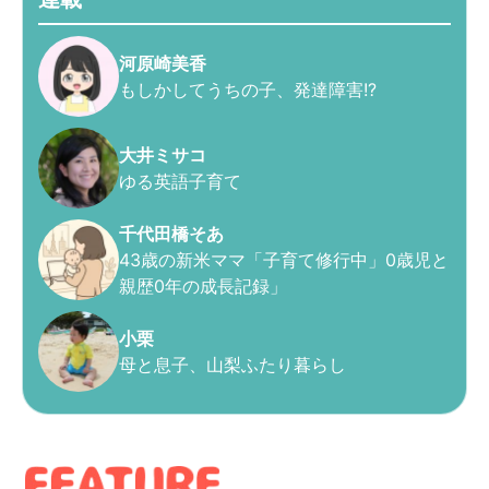
河原崎美香
もしかしてうちの子、発達障害!?
大井ミサコ
ゆる英語子育て
千代田橋そあ
43歳の新米ママ「子育て修行中」0歳児と
親歴0年の成長記録」
小栗
母と息子、山梨ふたり暮らし