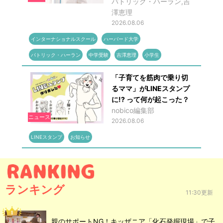
パトリック・ハーラン,吉
澤恵理
2026.08.06
インターナショナルスクール
ハーバード大学
パトリック・ハーラン
中学受験
吉澤恵理
小学生
「子育てを筋肉で乗り切
るママ」がLINEスタンプ
に!? って何が起こった？
nobico編集部
ニュース
2026.08.06
LINEスタンプ
お知らせ
ランキング
11:30更新
親のサポートNG！キッザニア「化石発掘現場」で子