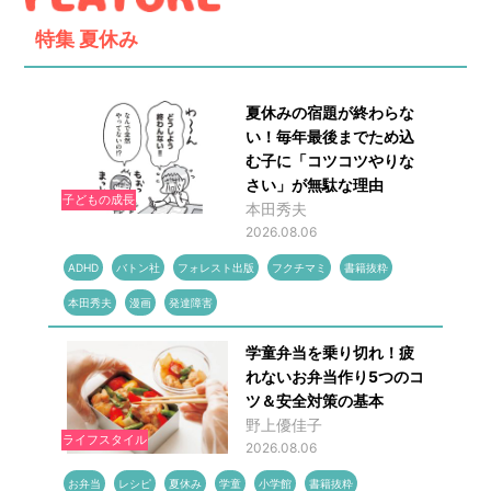
特集
夏休み
夏休みの宿題が終わらな
い！毎年最後までため込
む子に「コツコツやりな
さい」が無駄な理由
子どもの成長
本田秀夫
2026.08.06
ADHD
バトン社
フォレスト出版
フクチマミ
書籍抜粋
本田秀夫
漫画
発達障害
学童弁当を乗り切れ！疲
れないお弁当作り5つのコ
ツ＆安全対策の基本
野上優佳子
ライフスタイル
2026.08.06
お弁当
レシピ
夏休み
学童
小学館
書籍抜粋