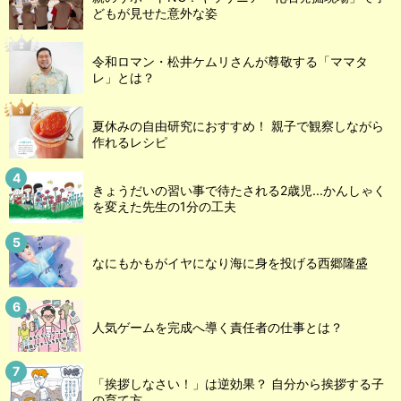
どもが見せた意外な姿
令和ロマン・松井ケムリさんが尊敬する「ママタ
レ」とは？
夏休みの自由研究におすすめ！ 親子で観察しながら
作れるレシピ
きょうだいの習い事で待たされる2歳児...かんしゃく
を変えた先生の1分の工夫
なにもかもがイヤになり海に身を投げる西郷隆盛
人気ゲームを完成へ導く責任者の仕事とは？
「挨拶しなさい！」は逆効果？ 自分から挨拶する子
の育て方