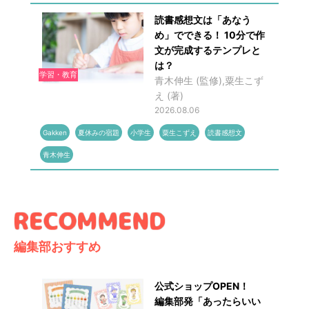
読書感想文は「あなう
め」でできる！ 10分で作
文が完成するテンプレと
は？
学習・教育
青木伸生 (監修),粟生こず
え (著)
2026.08.06
Gakken
夏休みの宿題
小学生
粟生こずえ
読書感想文
青木伸生
編集部おすすめ
公式ショップOPEN！
編集部発「あったらいい