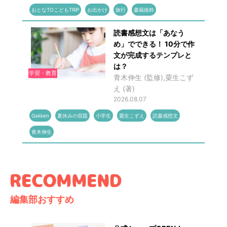
おとなTOこどもTRiP
お出かけ
旅行
書籍抜粋
読書感想文は「あなう
め」でできる！ 10分で作
文が完成するテンプレと
は？
学習・教育
青木伸生 (監修),粟生こず
え (著)
2026.08.07
Gakken
夏休みの宿題
小学生
粟生こずえ
読書感想文
青木伸生
編集部おすすめ