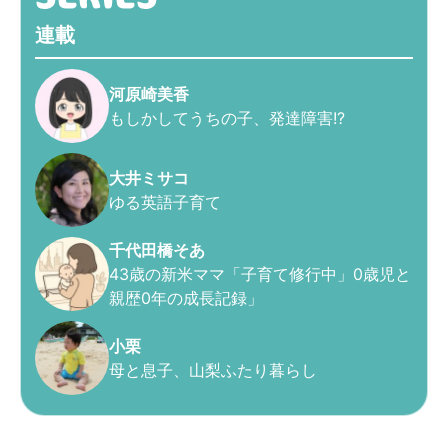
連載
河原崎美香
もしかしてうちの子、発達障害!?
大井ミサコ
ゆる英語子育て
千代田橋そあ
43歳の新米ママ「子育て修行中」0歳児と
親歴0年の成長記録」
小栗
母と息子、山梨ふたり暮らし