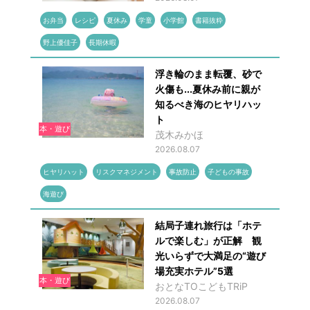
お弁当
レシピ
夏休み
学童
小学館
書籍抜粋
野上優佳子
長期休暇
浮き輪のまま転覆、砂で
火傷も...夏休み前に親が
知るべき海のヒヤリハッ
ト
本・遊び
茂木みかほ
2026.08.07
ヒヤリハット
リスクマネジメント
事故防止
子どもの事故
海遊び
結局子連れ旅行は「ホテ
ルで楽しむ」が正解 観
光いらずで大満足の“遊び
場充実ホテル”5選
本・遊び
おとなTOこどもTRiP
2026.08.07