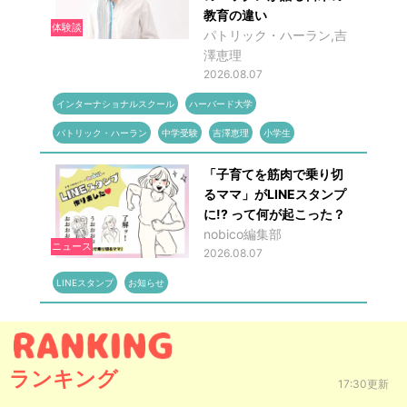
教育の違い
体験談
パトリック・ハーラン,吉
澤恵理
2026.08.07
インターナショナルスクール
ハーバード大学
パトリック・ハーラン
中学受験
吉澤恵理
小学生
「子育てを筋肉で乗り切
るママ」がLINEスタンプ
に!? って何が起こった？
nobico編集部
ニュース
2026.08.07
LINEスタンプ
お知らせ
ランキング
17:30更新