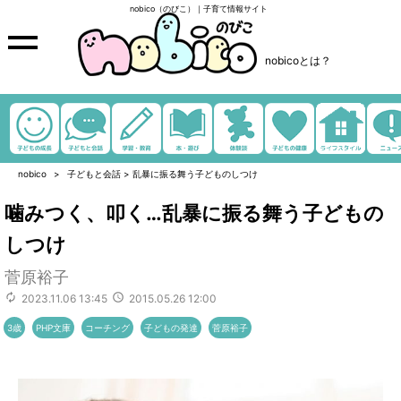
nobico（のびこ）｜子育て情報サイト
nobicoとは？
nobico
子どもと会話
>
乱暴に振る舞う子どものしつけ
噛みつく、叩く…乱暴に振る舞う子どもの
しつけ
菅原裕子
2023.11.06 13:45
2015.05.26 12:00
3歳
PHP文庫
コーチング
子どもの発達
菅原裕子