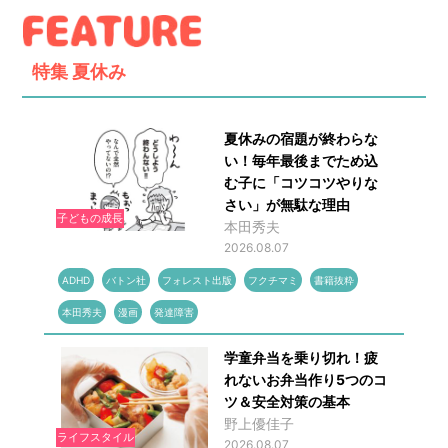
特集
夏休み
夏休みの宿題が終わらな
い！毎年最後までため込
む子に「コツコツやりな
さい」が無駄な理由
子どもの成長
本田秀夫
2026.08.07
ADHD
バトン社
フォレスト出版
フクチマミ
書籍抜粋
本田秀夫
漫画
発達障害
学童弁当を乗り切れ！疲
れないお弁当作り5つのコ
ツ＆安全対策の基本
野上優佳子
ライフスタイル
2026.08.07