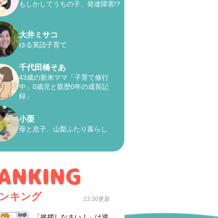
もしかしてうちの子、発達障害!?
大井ミサコ
ゆる英語子育て
千代田橋そあ
43歳の新米ママ「子育て修行
中」0歳児と親歴0年の成長記
録」
小栗
母と息子、山梨ふたり暮らし
ンキング
23:30更新
「挨拶しなさい！」は逆