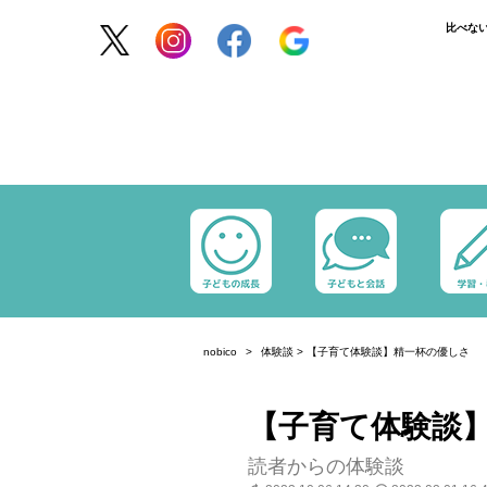
比べな
nobico
体験談
>
【子育て体験談】精一杯の優しさ
【子育て体験談
読者からの体験談