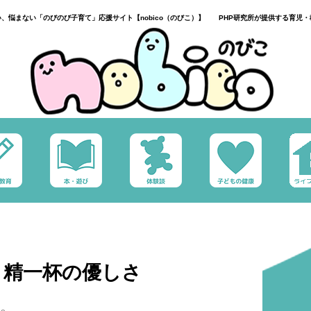
い、悩まない「のびのび子育て」応援サイト【nobico（のびこ）】 PHP研究所が提供する育児・
】精一杯の優しさ