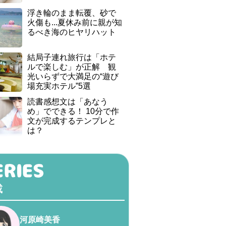
浮き輪のまま転覆、砂で
火傷も...夏休み前に親が知
るべき海のヒヤリハット
結局子連れ旅行は「ホテ
ルで楽しむ」が正解 観
光いらずで大満足の“遊び
場充実ホテル”5選
読書感想文は「あなう
め」でできる！ 10分で作
文が完成するテンプレと
は？
載
河原崎美香