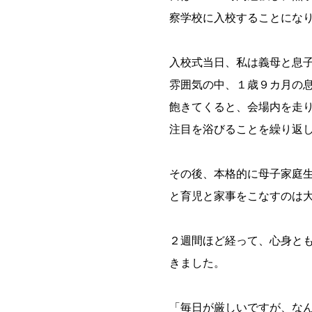
察学校に入校することにな
入校式当日、私は義母と息
雰囲気の中、１歳９カ月の
飽きてくると、会場内を走
注目を浴びることを繰り返
その後、本格的に母子家庭
と育児と家事をこなすのは
２週間ほど経って、心身と
きました。
「毎日が厳しいですが、な