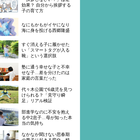
効果？ 自分から挨拶する
子の育て方
なにもかもがイヤになり
海に身を投げる西郷隆盛
すぐ消える子に履かせた
い「スマートタグが入る
靴」という選択肢
塾に通う幸せな子と不幸
せな子…差を分けたのは
家庭の言葉だった
代々木公園で6歳児を見つ
けられる？「見守り瞬
足」リアル検証
部進学なのに不安を抱え
る中2息子…母が知った本
当の気持ち
なかなか聞けない思春期