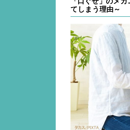
「口ぐせ」のメカ
てしまう理由～