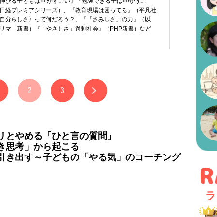
伸びる子どもは○○がすごい』『勉強できる子は○○がすご
日経プレミアシリーズ）、『教育現場は困ってる』（平凡社
自分らしさ〉って何だろう？』『「さみしさ」の力』（以
リマ―新書）『「やさしさ」過剰社会』（PHP新書）など
2
3
リとやめる「ひと言の質問」
き思考」から起こる
引き出す～子どもの「やる気」のコーチング
ラ