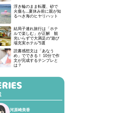
浮き輪のまま転覆、砂で
火傷も...夏休み前に親が知
るべき海のヒヤリハット
結局子連れ旅行は「ホテ
ルで楽しむ」が正解 観
光いらずで大満足の“遊び
場充実ホテル”5選
読書感想文は「あなう
め」でできる！ 10分で作
文が完成するテンプレと
は？
載
河原崎美香