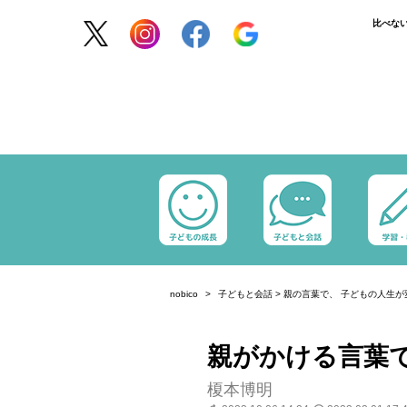
比べな
nobico
子どもと会話
>
親の言葉で、 子どもの人生が
親がかける言葉
榎本博明