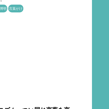
45
博明
言葉がけ