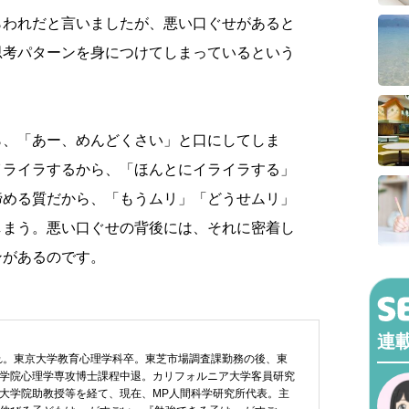
らわれだと言いましたが、悪い口ぐせがあると
思考パターンを身につけてしまっているという
ら、「あー、めんどくさい」と口にしてしま
イライラするから、「ほんとにイライラする」
諦める質だから、「もうムリ」「どうせムリ」
しまう。悪い口ぐせの背後には、それに密着し
ンがあるのです。
連
まれ。東京大学教育心理学科卒。東芝市場調査課勤務の後、東
学院心理学専攻博士課程中退。カリフォルニア大学客員研究
大学院助教授等を経て、現在、MP人間科学研究所代表。主