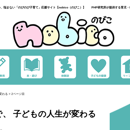
い、悩まない「のびのび子育て」応援サイト【nobico（のびこ）】 PHP研究所が提供する育児・
変わる
>
2ページ目
で、 子どもの人生が変わる