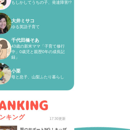
もしかしてうちの子、発達障害!?
大井ミサコ
ゆる英語子育て
千代田橋そあ
43歳の新米ママ「子育て修行
中」0歳児と親歴0年の成長記
録」
小栗
母と息子、山梨ふたり暮らし
ンキング
17:30更新
親のサポートNG！キッザ