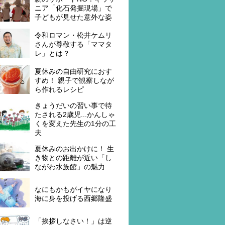
ニア「化石発掘現場」で
子どもが見せた意外な姿
令和ロマン・松井ケムリ
さんが尊敬する「ママタ
レ」とは？
夏休みの自由研究におす
すめ！ 親子で観察しなが
ら作れるレシピ
きょうだいの習い事で待
たされる2歳児...かんしゃ
くを変えた先生の1分の工
夫
夏休みのお出かけに！ 生
き物との距離が近い「し
ながわ水族館」の魅力
なにもかもがイヤになり
海に身を投げる西郷隆盛
「挨拶しなさい！」は逆