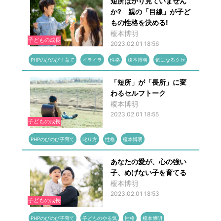
短所ばかり見ていません
か? 親の「目線」が子ど
もの性格を決める!
榎本博明
子どもの成長
2023.02.01 18:56
PHPのびのび子育て
イライラ
性格
榎本博明
気になるクセ
「短所」が「長所」に変
わるセルフトーク
榎本博明
2023.02.01 18:55
子どもの成長
PHPのびのび子育て
叱り方
性格
榎本博明
あなたの愛が、心の強い
子、めげない子を育てる
榎本博明
2023.02.01 18:53
子どもの成長
PHPのびのび子育て
子どものやる気
性格
榎本博明