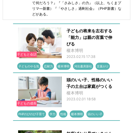
て何だろう？』『「さみしさ」の力』（以上、ちくまプ
リマ―新書）『「やさしさ」過剰社会』（PHP新書）な
どがある。
子どもの将来を左右する
「能力」は親の言葉で伸
びる
榎本博明
子どもと会話
2023.02.15 17:38
子どものやる気
忍耐力
榎本博明
河出書房新社
言葉がけ
頭のいい子、性格のいい
子の土台は家庭がつくる
榎本博明
2023.02.01 18:58
子どもの成長
PHPのびのび子育て
学力
性格
榎本博明
頭のいい子