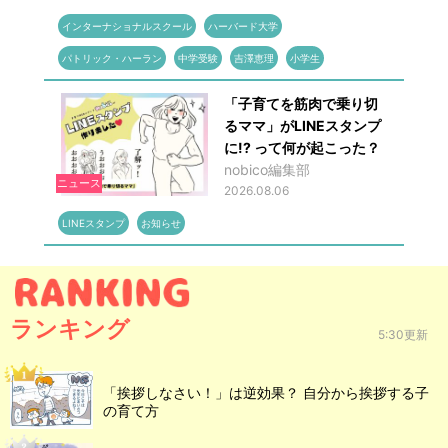
インターナショナルスクール
ハーバード大学
パトリック・ハーラン
中学受験
吉澤恵理
小学生
「子育てを筋肉で乗り切
るママ」がLINEスタンプ
に!? って何が起こった？
nobico編集部
ニュース
2026.08.06
LINEスタンプ
お知らせ
ランキング
5:30更新
「挨拶しなさい！」は逆効果？ 自分から挨拶する子
の育て方