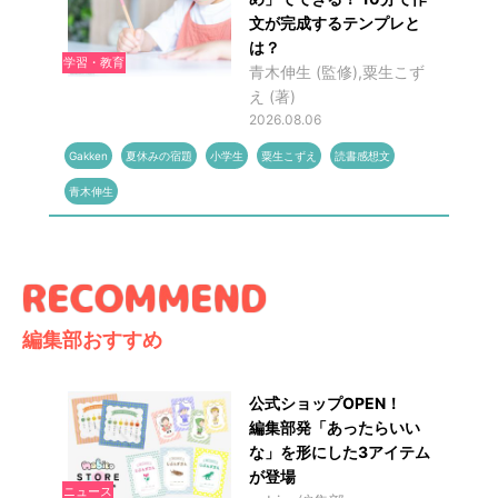
文が完成するテンプレと
は？
学習・教育
青木伸生 (監修),粟生こず
え (著)
2026.08.06
Gakken
夏休みの宿題
小学生
粟生こずえ
読書感想文
青木伸生
編集部おすすめ
公式ショップOPEN！
編集部発「あったらいい
な」を形にした3アイテム
が登場
ニュース