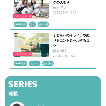
クの大切さ
榎本博明
2023.02.01 16:26
ライフスタイル
PHP研究所
悩み
榎本博明
子どもへのイライラや怒
りをコントロールするコ
ツ
榎本博明
ライフスタイル
2023.02.01 16:20
PHP研究所
イライラ
榎本博明
連載