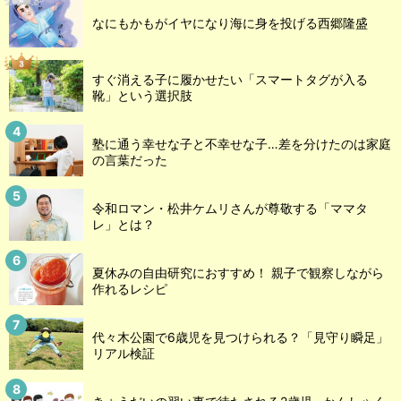
なにもかもがイヤになり海に身を投げる西郷隆盛
すぐ消える子に履かせたい「スマートタグが入る
靴」という選択肢
塾に通う幸せな子と不幸せな子…差を分けたのは家庭
の言葉だった
令和ロマン・松井ケムリさんが尊敬する「ママタ
レ」とは？
夏休みの自由研究におすすめ！ 親子で観察しながら
作れるレシピ
代々木公園で6歳児を見つけられる？「見守り瞬足」
リアル検証