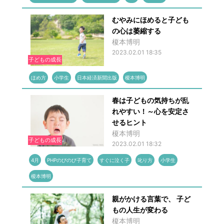
むやみにほめると子ども
の心は萎縮する
榎本博明
2023.02.01 18:35
子どもの成長
ほめ方
小学生
日本経済新聞出版
榎本博明
春は子どもの気持ちが乱
れやすい！～心を安定さ
せるヒント
榎本博明
子どもの成長
2023.02.01 18:32
4月
PHPのびのび子育て
すぐに泣く子
叱り方
小学生
榎本博明
親がかける言葉で、 子ど
もの人生が変わる
榎本博明