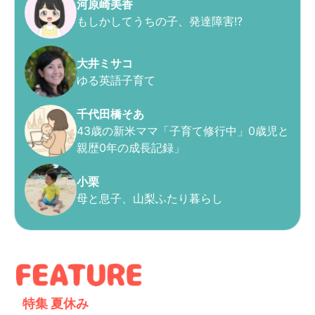
河原崎美香
もしかしてうちの子、発達障害!?
大井ミサコ
ゆる英語子育て
千代田橋そあ
43歳の新米ママ「子育て修行中」0歳児と
親歴0年の成長記録」
小栗
母と息子、山梨ふたり暮らし
特集
夏休み