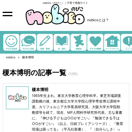
nobico（のびこ）｜子育て情報サイト
nobicoとは？
nobico
榎本博明
榎本博明の記事一覧
(12件)
榎本博明
1955年生まれ。東京大学教育心理学科卒。東芝市場調査
課勤務の後、東京都立大学大学院心理学専攻博士課程中
退。カリフォルニア大学客員研究員、大阪大学大学院助
教授等を経て、現在、MP人間科学研究所代表。主な著書
に、『伸びる子どもは○○がすごい』『勉強できる子は
○○がすごい』（以上、日経プレミアシリーズ）、『教育
現場は困ってる』（平凡社新書）、『〈自分らしさ〉っ