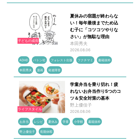
夏休みの宿題が終わらな
い！毎年最後までため込
む子に「コツコツやりな
さい」が無駄な理由
子どもの成長
本田秀夫
2026.08.06
ADHD
バトン社
フォレスト出版
フクチマミ
書籍抜粋
本田秀夫
漫画
発達障害
学童弁当を乗り切れ！疲
れないお弁当作り5つのコ
ツ＆安全対策の基本
野上優佳子
ライフスタイル
2026.08.06
お弁当
レシピ
夏休み
学童
小学館
書籍抜粋
野上優佳子
長期休暇