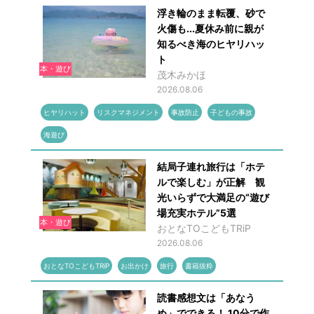
浮き輪のまま転覆、砂で
火傷も...夏休み前に親が
知るべき海のヒヤリハッ
ト
本・遊び
茂木みかほ
2026.08.06
ヒヤリハット
リスクマネジメント
事故防止
子どもの事故
海遊び
結局子連れ旅行は「ホテ
ルで楽しむ」が正解 観
光いらずで大満足の“遊び
場充実ホテル”5選
本・遊び
おとなTOこどもTRiP
2026.08.06
おとなTOこどもTRiP
お出かけ
旅行
書籍抜粋
読書感想文は「あなう
め」でできる！ 10分で作