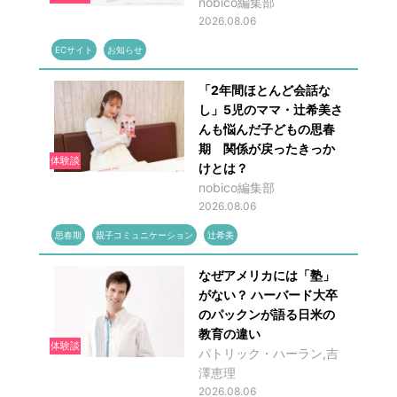
nobico編集部
2026.08.06
ECサイト
お知らせ
「2年間ほとんど会話な
し」5児のママ・辻希美さ
んも悩んだ子どもの思春
期 関係が戻ったきっか
体験談
けとは？
nobico編集部
2026.08.06
思春期
親子コミュニケーション
辻希美
なぜアメリカには「塾」
がない？ ハーバード大卒
のパックンが語る日米の
教育の違い
体験談
パトリック・ハーラン,吉
澤恵理
2026.08.06