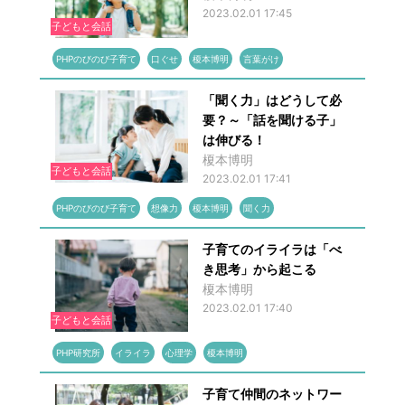
2023.02.01 17:45
子どもと会話
PHPのびのび子育て
口ぐせ
榎本博明
言葉がけ
「聞く力」はどうして必
要？～「話を聞ける子」
は伸びる！
榎本博明
子どもと会話
2023.02.01 17:41
PHPのびのび子育て
想像力
榎本博明
聞く力
子育てのイライラは「べ
き思考」から起こる
榎本博明
2023.02.01 17:40
子どもと会話
PHP研究所
イライラ
心理学
榎本博明
子育て仲間のネットワー