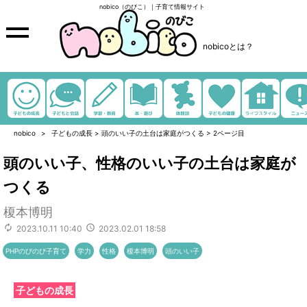
nobico（のびこ）｜子育て情報サイト
nobicoとは？
nobico
子どもの成長
>
頭のいい子の土台は家庭がつくる
>
2ページ目
頭のいい子、性格のいい子の土台は家庭が
つくる
榎本博明
2023.10.11 10:40
2023.02.01 18:58
PHPのびのび子育て
学力
性格
榎本博明
頭のいい子
子どもの成長