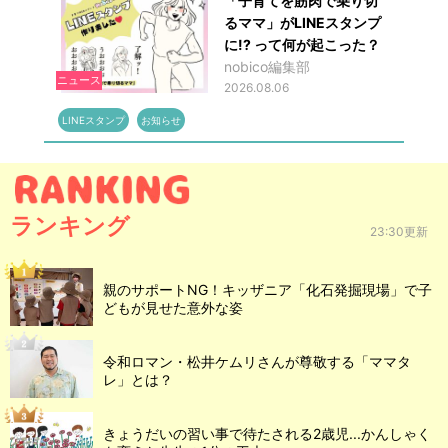
「子育てを筋肉で乗り切
るママ」がLINEスタンプ
に!? って何が起こった？
nobico編集部
ニュース
2026.08.06
LINEスタンプ
お知らせ
ランキング
23:30更新
親のサポートNG！キッザニア「化石発掘現場」で子
どもが見せた意外な姿
令和ロマン・松井ケムリさんが尊敬する「ママタ
レ」とは？
きょうだいの習い事で待たされる2歳児...かんしゃく