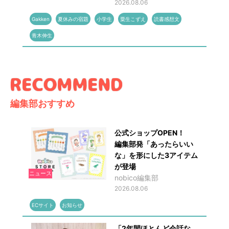
2026.08.06
Gakken
夏休みの宿題
小学生
粟生こずえ
読書感想文
青木伸生
編集部おすすめ
公式ショップOPEN！
編集部発「あったらいい
な」を形にした3アイテム
が登場
ニュース
nobico編集部
2026.08.06
ECサイト
お知らせ
「2年間ほとんど会話な