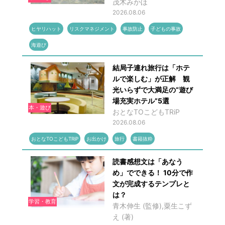
茂木みかほ
2026.08.06
ヒヤリハット
リスクマネジメント
事故防止
子どもの事故
海遊び
結局子連れ旅行は「ホテ
ルで楽しむ」が正解 観
光いらずで大満足の“遊び
場充実ホテル”5選
本・遊び
おとなTOこどもTRiP
2026.08.06
おとなTOこどもTRiP
お出かけ
旅行
書籍抜粋
読書感想文は「あなう
め」でできる！ 10分で作
文が完成するテンプレと
は？
学習・教育
青木伸生 (監修),粟生こず
え (著)