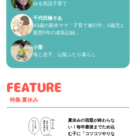
ゆる英語子育て
千代田橋そあ
43歳の新米ママ「子育て修行中」0歳児と
親歴0年の成長記録」
小栗
母と息子、山梨ふたり暮らし
特集
夏休み
夏休みの宿題が終わらな
い！毎年最後までため込
む子に「コツコツやりな