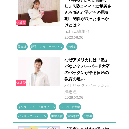
し」5児のママ・辻希美さ
んも悩んだ子どもの思春
期 関係が戻ったきっか
体験談
けとは？
nobico編集部
2026.08.06
思春期
親子コミュニケーション
辻希美
なぜアメリカには「塾」
がない？ ハーバード大卒
のパックンが語る日米の
教育の違い
体験談
パトリック・ハーラン,吉
澤恵理
2026.08.06
インターナショナルスクール
ハーバード大学
パトリック・ハーラン
中学受験
吉澤恵理
小学生