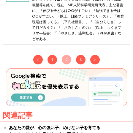
教授等を経て、現在、MP人間科学研究所代表。主な著書
に、『伸びる子どもは○○がすごい』『勉強できる子は
○○がすごい』（以上、日経プレミアシリーズ）、『教育
現場は困ってる』（平凡社新書）、『〈自分らしさ〉っ
て何だろう？』『「さみしさ」の力』（以上、ちくまプ
リマ―新書）『「やさしさ」過剰社会』（PHP新書）な
どがある。
1
2
3
関連記事
あなたの愛が、心の強い子、めげない子を育てる