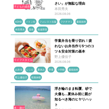
さい」が無駄な理由
子どもの成長
本田秀夫
2026.08.06
ADHD
バトン社
フォレスト出版
フクチマミ
書籍抜粋
本田秀夫
漫画
発達障害
学童弁当を乗り切れ！疲
れないお弁当作り5つのコ
ツ＆安全対策の基本
野上優佳子
ライフスタイル
2026.08.06
お弁当
レシピ
夏休み
学童
小学館
書籍抜粋
野上優佳子
長期休暇
浮き輪のまま転覆、砂で
火傷も...夏休み前に親が
知るべき海のヒヤリハッ
ト
本・遊び