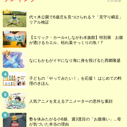
5:30更新
代々木公園で6歳児を見つけられる？「見守り瞬足」
リアル検証
【エリック・カール×しながわ水族館】特別展 お腹
が透けるカエル、枯れ葉そっくりの魚！?
なにもかもがイヤになり海に身を投げるた西郷隆盛
子どもの「やってみたい！」を応援！ はじめての料
理のきほん
人気アニメを支えるアニメーターの意外な素顔
塾を休みたがる小6娘、週3度目の「お腹痛い」…母
が気づいた本当の理由