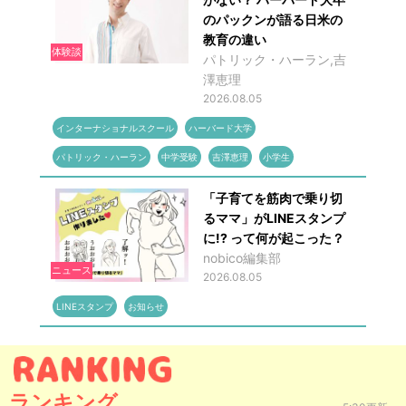
のパックンが語る日米の
教育の違い
体験談
パトリック・ハーラン,吉
澤恵理
2026.08.05
インターナショナルスクール
ハーバード大学
パトリック・ハーラン
中学受験
吉澤恵理
小学生
「子育てを筋肉で乗り切
るママ」がLINEスタンプ
に!? って何が起こった？
nobico編集部
ニュース
2026.08.05
LINEスタンプ
お知らせ
ランキング