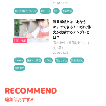
2026.08.05
おとなTOこどもTRiP
お出かけ
旅行
書籍抜粋
読書感想文は「あなう
め」でできる！ 10分で作
文が完成するテンプレと
は？
学習・教育
青木伸生 (監修),粟生こず
え (著)
2026.08.05
Gakken
夏休みの宿題
小学生
粟生こずえ
読書感想文
青木伸生
編集部おすすめ