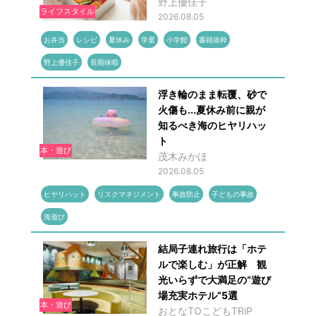
野上優佳子
ライフスタイル
2026.08.05
お弁当
レシピ
夏休み
学童
小学館
書籍抜粋
野上優佳子
長期休暇
浮き輪のまま転覆、砂で
火傷も...夏休み前に親が
知るべき海のヒヤリハッ
ト
本・遊び
茂木みかほ
2026.08.05
ヒヤリハット
リスクマネジメント
事故防止
子どもの事故
海遊び
結局子連れ旅行は「ホテ
ルで楽しむ」が正解 観
光いらずで大満足の“遊び
場充実ホテル”5選
本・遊び
おとなTOこどもTRiP