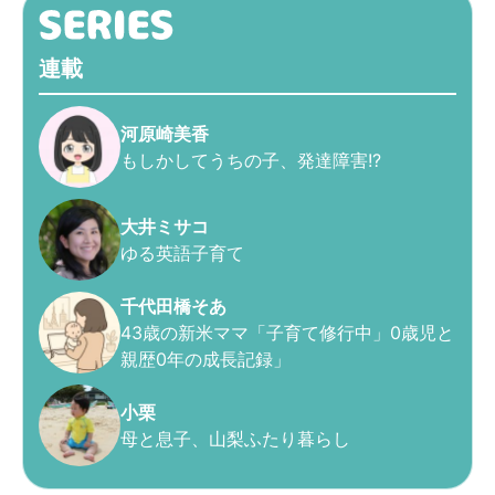
連載
河原崎美香
もしかしてうちの子、発達障害!?
大井ミサコ
ゆる英語子育て
千代田橋そあ
43歳の新米ママ「子育て修行中」0歳児と
親歴0年の成長記録」
小栗
母と息子、山梨ふたり暮らし