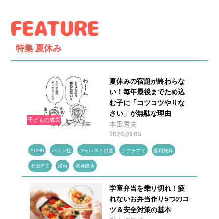
特集
夏休み
夏休みの宿題が終わらな
い！毎年最後までため込
む子に「コツコツやりな
さい」が無駄な理由
子どもの成長
本田秀夫
2026.08.05
ADHD
バトン社
フォレスト出版
フクチマミ
書籍抜粋
本田秀夫
漫画
発達障害
学童弁当を乗り切れ！疲
れないお弁当作り5つのコ
ツ＆安全対策の基本