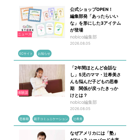
公式ショップOPEN！
編集部発「あったらいい
な」を形にした3アイテム
が登場
ニュース
nobico編集部
2026.08.05
ECサイト
お知らせ
「2年間ほとんど会話な
し」5児のママ・辻希美さ
んも悩んだ子どもの思春
期 関係が戻ったきっか
体験談
けとは？
nobico編集部
2026.08.05
思春期
親子コミュニケーション
辻希美
なぜアメリカには「塾」
がない？ ハーバード大卒