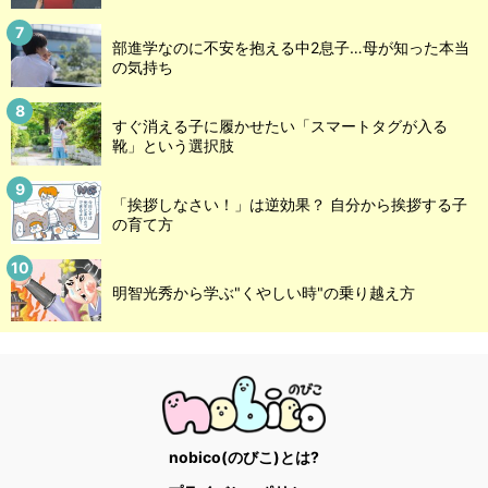
部進学なのに不安を抱える中2息子…母が知った本当
の気持ち
すぐ消える子に履かせたい「スマートタグが入る
靴」という選択肢
「挨拶しなさい！」は逆効果？ 自分から挨拶する子
の育て方
明智光秀から学ぶ"くやしい時"の乗り越え方
nobico(のびこ)とは?