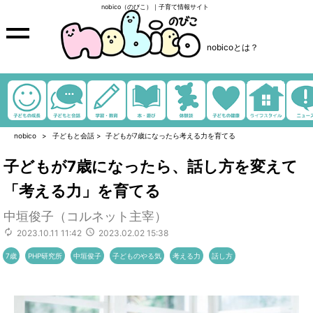
nobico（のびこ）｜子育て情報サイト
nobicoとは？
nobico
子どもと会話
>
子どもが7歳になったら考える力を育てる
子どもが7歳になったら、話し方を変えて
「考える力」を育てる
中垣俊子（コルネット主宰）
2023.10.11 11:42
2023.02.02 15:38
7歳
PHP研究所
中垣俊子
子どものやる気
考える力
話し方