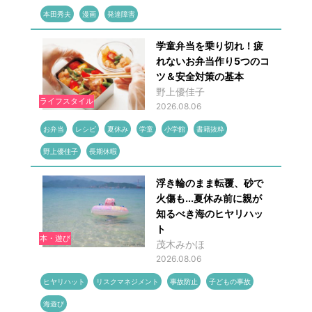
本田秀夫
漫画
発達障害
学童弁当を乗り切れ！疲
れないお弁当作り5つのコ
ツ＆安全対策の基本
野上優佳子
ライフスタイル
2026.08.06
お弁当
レシピ
夏休み
学童
小学館
書籍抜粋
野上優佳子
長期休暇
浮き輪のまま転覆、砂で
火傷も...夏休み前に親が
知るべき海のヒヤリハッ
ト
本・遊び
茂木みかほ
2026.08.06
ヒヤリハット
リスクマネジメント
事故防止
子どもの事故
海遊び