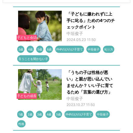
「子どもに嫌われずに上
手に叱る」ための4つのチ
ェックポイント
中垣俊子
子どもと会話
2024.05.23 11:50
3歳
4歳
5歳
6歳
PHPのびのび子育て
中垣俊子
叱り方
言うことを聞かない子
「うちの子は性格が悪
い」と親が思い込んでい
ませんか？ いい子に育て
るため「言葉の選び方」
子どもの成長
中垣俊子
2023.10.27 11:50
1歳
2歳
3歳
4歳
5歳
PHPのびのび子育て
中垣俊子
性格