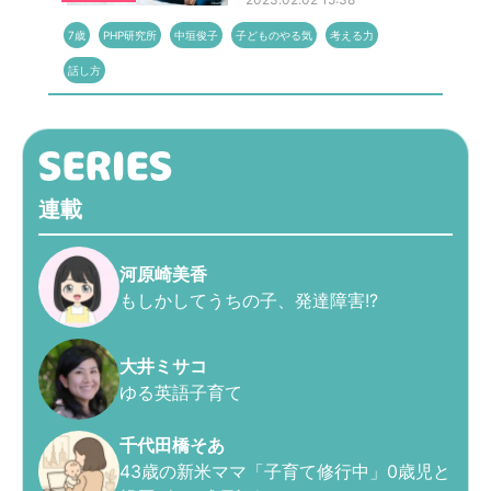
7歳
PHP研究所
中垣俊子
子どものやる気
考える力
話し方
連載
河原崎美香
もしかしてうちの子、発達障害!?
大井ミサコ
ゆる英語子育て
千代田橋そあ
43歳の新米ママ「子育て修行中」0歳児と