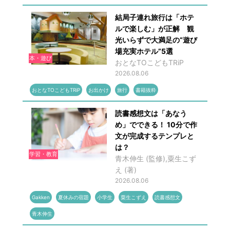
結局子連れ旅行は「ホテ
ルで楽しむ」が正解 観
光いらずで大満足の“遊び
場充実ホテル”5選
本・遊び
おとなTOこどもTRiP
2026.08.06
おとなTOこどもTRiP
お出かけ
旅行
書籍抜粋
読書感想文は「あなう
め」でできる！ 10分で作
文が完成するテンプレと
は？
学習・教育
青木伸生 (監修),粟生こず
え (著)
2026.08.06
Gakken
夏休みの宿題
小学生
粟生こずえ
読書感想文
青木伸生