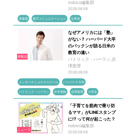
nobico編集部
2026.08.06
思春期
親子コミュニケーション
辻希美
なぜアメリカには「塾」
がない？ ハーバード大卒
のパックンが語る日米の
教育の違い
体験談
パトリック・ハーラン,吉
澤恵理
2026.08.06
インターナショナルスクール
ハーバード大学
パトリック・ハーラン
中学受験
吉澤恵理
小学生
「子育てを筋肉で乗り切
るママ」がLINEスタンプ
に!? って何が起こった？
nobico編集部
ニュース
2026.08.06