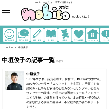
nobico（のびこ）｜子育て情報サイト
nobicoとは？
nobico
中垣俊子
中垣俊子の記事一覧
(5件)
中垣俊子
1967年生まれ。認定心理士。保育士。1996年に女性のた
めのカウンセラー「コルネット」を主宰し、子育てや夫
婦関係・仕事など女性の心理カウンセリングや、心理カ
ウンセラーの養成、小学生の放課後スクール「アドラー
こども学校」の運営を行っている。また行政やNPO法人
の依頼による講座の開催や、不登校の親の会のサポート
を行う。