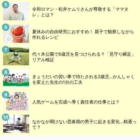
令和ロマン・松井ケムリさんが尊敬する「ママタ
レ」とは？
夏休みの自由研究におすすめ！ 親子で観察しながら
作れるレシピ
代々木公園で6歳児を見つけられる？「見守り瞬足」
リアル検証
きょうだいの習い事で待たされる2歳児...かんしゃく
を変えた先生の1分の工夫
人気ゲームを完成へ導く責任者の仕事とは？
なかなか聞けない思春期の男子に起きる変化…精通っ
て？