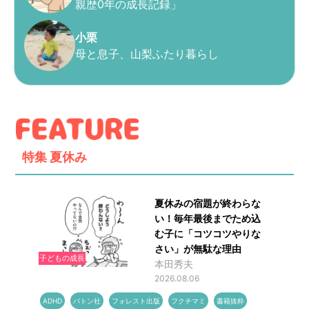
親歴0年の成長記録」
小栗
母と息子、山梨ふたり暮らし
特集
夏休み
夏休みの宿題が終わらな
い！毎年最後までため込
む子に「コツコツやりな
さい」が無駄な理由
子どもの成長
本田秀夫
2026.08.06
ADHD
バトン社
フォレスト出版
フクチマミ
書籍抜粋