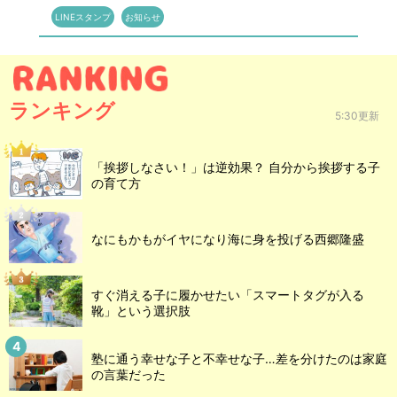
LINEスタンプ
お知らせ
ランキング
5:30更新
「挨拶しなさい！」は逆効果？ 自分から挨拶する子
の育て方
なにもかもがイヤになり海に身を投げる西郷隆盛
すぐ消える子に履かせたい「スマートタグが入る
靴」という選択肢
塾に通う幸せな子と不幸せな子…差を分けたのは家庭
の言葉だった