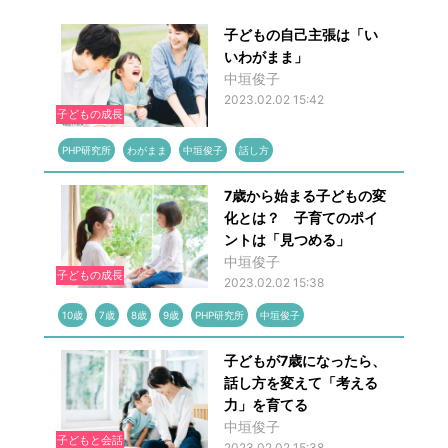
子どもの自己主張は「い
いわがまま」
中垣俊子
2023.02.02 15:42
子どもの成長
PHP研究所
わがまま
中垣俊子
話し方
7歳から始まる子どもの変
化とは？ 子育てのポイ
ントは「見つめる」
中垣俊子
子どもの成長
2023.02.02 15:38
10歳
7歳
8歳
9歳
PHP研究所
中垣俊子
子どもが7歳になったら、
話し方を変えて「考える
力」を育てる
中垣俊子
子どもと会話
2023.02.02 15:38