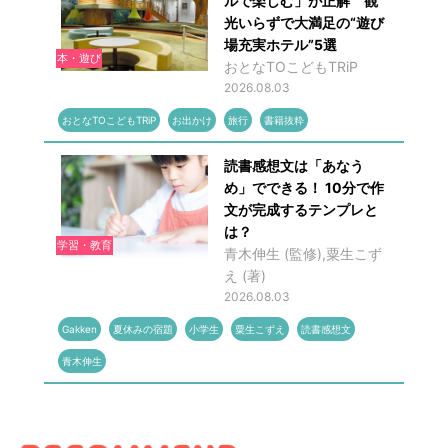
ルで楽しむ」が正解 観
光いらずで大満足の“遊び
場充実ホテル”5選
本・遊び
おとなTOこどもTRiP
2026.08.03
おとなTOこどもTRiP
お出かけ
旅行
書籍抜粋
読書感想文は「あなう
め」でできる！ 10分で作
文が完成するテンプレと
は？
学習・教育
青木伸生 (監修),粟生こず
え (著)
2026.08.03
Gakken
夏休みの宿題
小学生
粟生こずえ
読書感想文
青木伸生