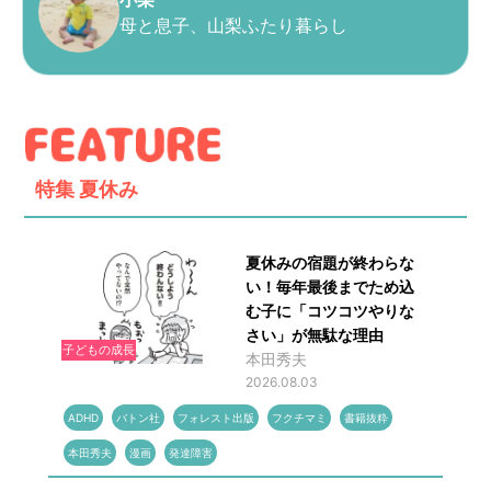
母と息子、山梨ふたり暮らし
特集
夏休み
夏休みの宿題が終わらな
い！毎年最後までため込
む子に「コツコツやりな
さい」が無駄な理由
子どもの成長
本田秀夫
2026.08.03
ADHD
バトン社
フォレスト出版
フクチマミ
書籍抜粋
本田秀夫
漫画
発達障害