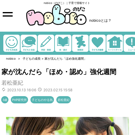
nobico（のびこ）｜子育て情報サイト
nobicoとは？
nobico
子どもの成長
>
家が沈んだら「ほめ強化週間」
家が沈んだら「ほめ・認め」強化週間
若松亜紀
2023.10.13 16:06
2023.02.15 15:58
3歳
PHP研究所
子どものやる気
若松亜紀