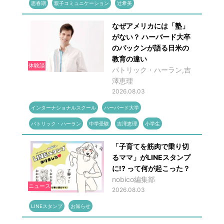
思春期
親子コミュニケーション
辻希美
なぜアメリカには「塾」
がない？ ハーバード大卒
のパックンが語る日米の
教育の違い
体験談
パトリック・ハーラン,吉
澤恵理
2026.08.03
インターナショナルスクール
ハーバード大学
パトリック・ハーラン
中学受験
吉澤恵理
小学生
「子育てを筋肉で乗り切
るママ」がLINEスタンプ
に!? って何が起こった？
nobico編集部
ニュース
2026.08.03
LINEスタンプ
お知らせ