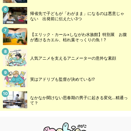
帰省先で子どもが「わがまま」になるのは悪意じゃ
ない 出発前に伝えたい3つ
【エリック・カール×しながわ水族館】特別展 お腹
が透けるカエル、枯れ葉そっくりの魚！?
人気アニメを支えるアニメーターの意外な素顔
実はアドリブも監督が決めている!?
なかなか聞けない思春期の男子に起きる変化…精通っ
て？