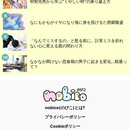
明智光秀から学ぶ"くやしい時"の乗り越え方
なにもかもがイヤになり海に身を投げるた西郷隆盛
「なんでミスするの」と怒る前に。計算ミスを折れ
ない心に変える親の関わり方
なかなか聞けない思春期の男子に起きる変化…精通っ
て？
nobico(のびこ)とは?
プライバシーポリシー
Cookieポリシー