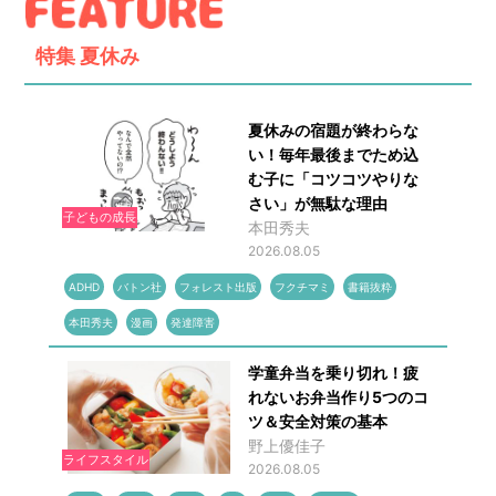
特集
夏休み
夏休みの宿題が終わらな
い！毎年最後までため込
む子に「コツコツやりな
さい」が無駄な理由
子どもの成長
本田秀夫
2026.08.05
ADHD
バトン社
フォレスト出版
フクチマミ
書籍抜粋
本田秀夫
漫画
発達障害
学童弁当を乗り切れ！疲
れないお弁当作り5つのコ
ツ＆安全対策の基本
野上優佳子
ライフスタイル
2026.08.05