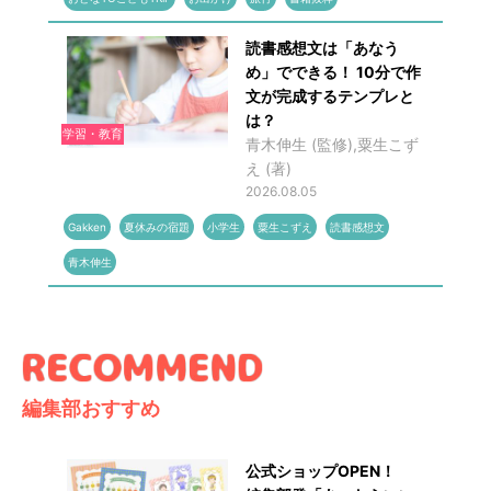
読書感想文は「あなう
め」でできる！ 10分で作
文が完成するテンプレと
は？
学習・教育
青木伸生 (監修),粟生こず
え (著)
2026.08.05
Gakken
夏休みの宿題
小学生
粟生こずえ
読書感想文
青木伸生
編集部おすすめ
公式ショップOPEN！