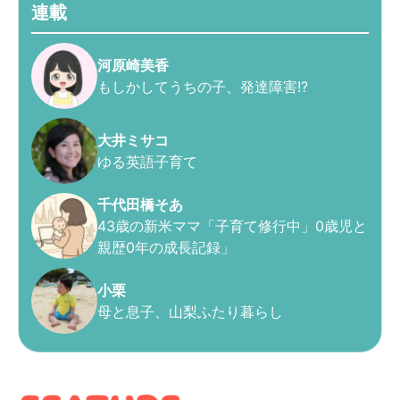
連載
河原崎美香
もしかしてうちの子、発達障害!?
大井ミサコ
ゆる英語子育て
千代田橋そあ
43歳の新米ママ「子育て修行中」0歳児と
親歴0年の成長記録」
小栗
母と息子、山梨ふたり暮らし