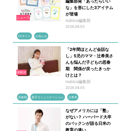
編集部発「あったらいい
な」を形にした3アイテム
が登場
ニュース
nobico編集部
2026.08.05
ECサイト
お知らせ
「2年間ほとんど会話な
し」5児のママ・辻希美さ
んも悩んだ子どもの思春
期 関係が戻ったきっか
体験談
けとは？
nobico編集部
2026.08.05
思春期
親子コミュニケーション
辻希美
なぜアメリカには「塾」
がない？ ハーバード大卒
のパックンが語る日米の
教育の違い