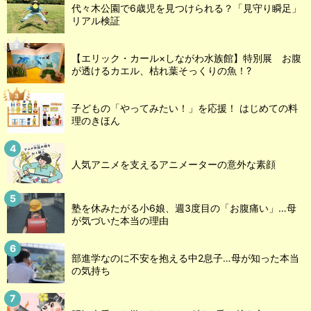
代々木公園で6歳児を見つけられる？「見守り瞬足」
リアル検証
【エリック・カール×しながわ水族館】特別展 お腹
が透けるカエル、枯れ葉そっくりの魚！?
子どもの「やってみたい！」を応援！ はじめての料
理のきほん
人気アニメを支えるアニメーターの意外な素顔
塾を休みたがる小6娘、週3度目の「お腹痛い」…母
が気づいた本当の理由
部進学なのに不安を抱える中2息子…母が知った本当
の気持ち