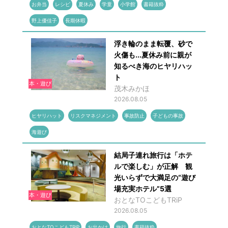
お弁当
レシピ
夏休み
学童
小学館
書籍抜粋
野上優佳子
長期休暇
浮き輪のまま転覆、砂で
火傷も...夏休み前に親が
知るべき海のヒヤリハッ
ト
本・遊び
茂木みかほ
2026.08.05
ヒヤリハット
リスクマネジメント
事故防止
子どもの事故
海遊び
結局子連れ旅行は「ホテ
ルで楽しむ」が正解 観
光いらずで大満足の“遊び
場充実ホテル”5選
本・遊び
おとなTOこどもTRiP
2026.08.05
おとなTOこどもTRiP
お出かけ
旅行
書籍抜粋