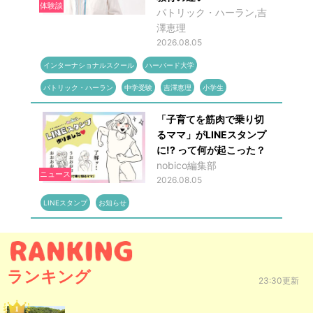
体験談
パトリック・ハーラン,吉
澤恵理
2026.08.05
インターナショナルスクール
ハーバード大学
パトリック・ハーラン
中学受験
吉澤恵理
小学生
「子育てを筋肉で乗り切
るママ」がLINEスタンプ
に!? って何が起こった？
nobico編集部
ニュース
2026.08.05
LINEスタンプ
お知らせ
ランキング
23:30更新