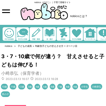
nobico（のびこ）｜子育て情報サイト
nobicoとは？
nobico
子どもの成長
>
年齢別子どもの甘えさせ方
>
2ページ目
3・7・10歳で何が違う？ 甘えさせると子
どもは伸びる！
小﨑恭弘（保育学者）
2023.03.13 16:37
2023.03.13 16:28
10歳
11歳
12歳
3歳
4歳
5歳
6歳
7歳
8歳
9歳
小学生
小崎恭弘
男の子