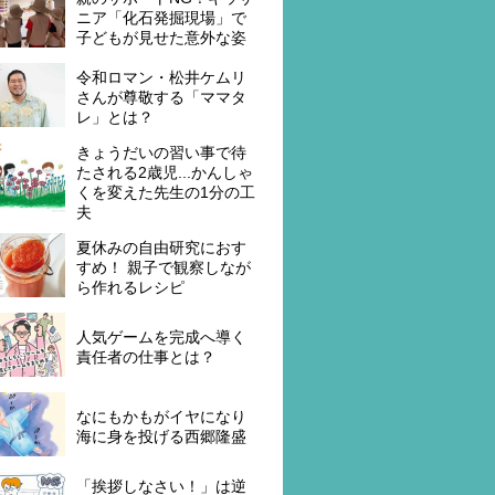
ニア「化石発掘現場」で
子どもが見せた意外な姿
令和ロマン・松井ケムリ
さんが尊敬する「ママタ
レ」とは？
きょうだいの習い事で待
たされる2歳児...かんしゃ
くを変えた先生の1分の工
夫
夏休みの自由研究におす
すめ！ 親子で観察しなが
ら作れるレシピ
人気ゲームを完成へ導く
責任者の仕事とは？
なにもかもがイヤになり
海に身を投げる西郷隆盛
「挨拶しなさい！」は逆