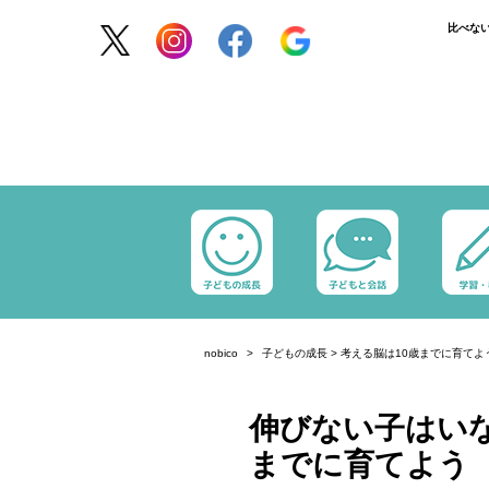
比べな
nobico
子どもの成長
>
考える脳は10歳までに育てよ
伸びない子はいな
までに育てよう