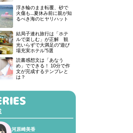
浮き輪のまま転覆、砂で
火傷も...夏休み前に親が知
るべき海のヒヤリハット
結局子連れ旅行は「ホテ
ルで楽しむ」が正解 観
光いらずで大満足の“遊び
場充実ホテル”5選
読書感想文は「あなう
め」でできる！ 10分で作
文が完成するテンプレと
は？
載
河原崎美香