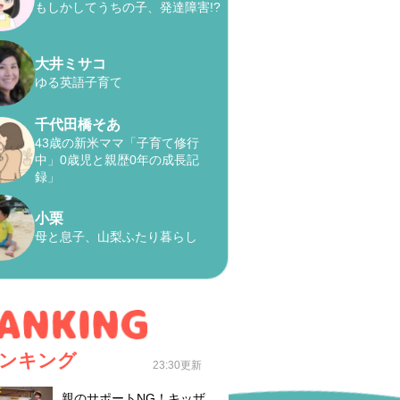
もしかしてうちの子、発達障害!?
大井ミサコ
ゆる英語子育て
千代田橋そあ
43歳の新米ママ「子育て修行
中」0歳児と親歴0年の成長記
録」
小栗
母と息子、山梨ふたり暮らし
ンキング
23:30更新
親のサポートNG！キッザ