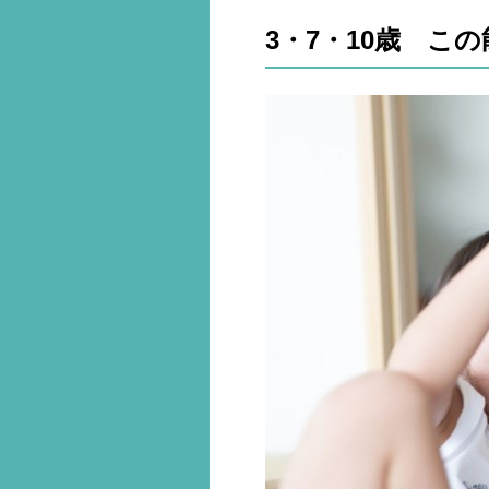
3・7・10歳 こ