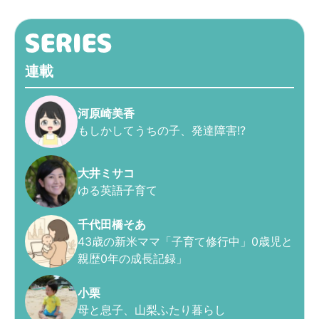
連載
河原崎美香
もしかしてうちの子、発達障害!?
大井ミサコ
ゆる英語子育て
千代田橋そあ
43歳の新米ママ「子育て修行中」0歳児と
親歴0年の成長記録」
小栗
母と息子、山梨ふたり暮らし