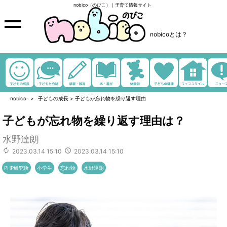
nobico（のびこ）｜子育て情報サイト
nobicoとは？
nobico
子どもの成長
>
子どもが忘れ物を繰り返す理由
子どもが忘れ物を繰り返す理由は？
水野達朗
2023.03.14 15:10
2023.03.14 15:10
PHP研究所
小学生
忘れ物
水野達朗