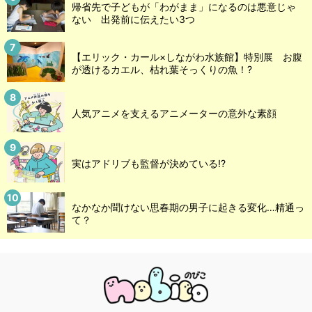
帰省先で子どもが「わがまま」になるのは悪意じゃ
ない 出発前に伝えたい3つ
【エリック・カール×しながわ水族館】特別展 お腹
が透けるカエル、枯れ葉そっくりの魚！?
人気アニメを支えるアニメーターの意外な素顔
実はアドリブも監督が決めている!?
なかなか聞けない思春期の男子に起きる変化…精通っ
て？