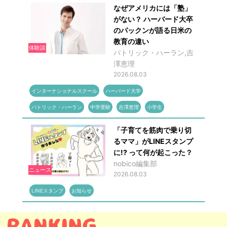
なぜアメリカには「塾」
がない？ ハーバード大卒
のパックンが語る日米の
教育の違い
体験談
パトリック・ハーラン,吉
澤恵理
2026.08.03
インターナショナルスクール
ハーバード大学
パトリック・ハーラン
中学受験
吉澤恵理
小学生
「子育てを筋肉で乗り切
るママ」がLINEスタンプ
に!? って何が起こった？
nobico編集部
ニュース
2026.08.03
LINEスタンプ
お知らせ