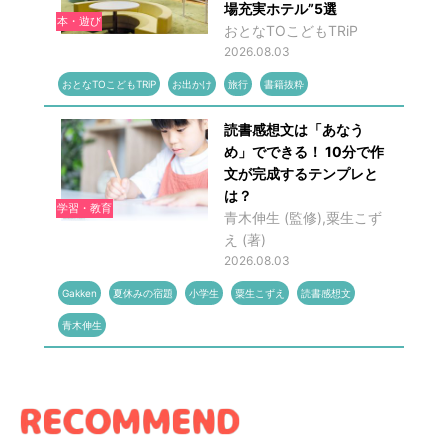
場充実ホテル”5選
本・遊び
おとなTOこどもTRiP
2026.08.03
おとなTOこどもTRiP
お出かけ
旅行
書籍抜粋
読書感想文は「あなう
め」でできる！ 10分で作
文が完成するテンプレと
は？
学習・教育
青木伸生 (監修),粟生こず
え (著)
2026.08.03
Gakken
夏休みの宿題
小学生
粟生こずえ
読書感想文
青木伸生