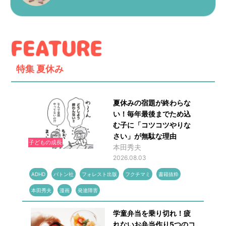
特集
夏休み
夏休みの宿題が終わらな
い！毎年最後までため込
む子に「コツコツやりな
さい」が無駄な理由
子どもの成長
本田秀夫
2026.08.03
ADHD
バトン社
フォレスト出版
フクチマミ
書籍抜粋
本田秀夫
漫画
発達障害
学童弁当を乗り切れ！疲
れないお弁当作り5つのコ