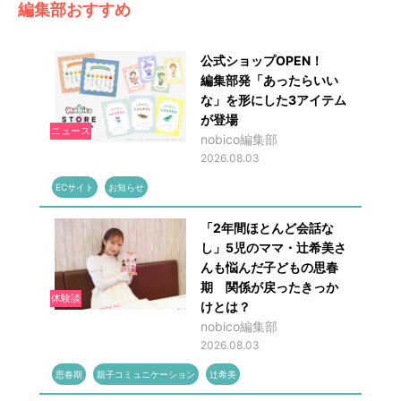
編集部おすすめ
公式ショップOPEN！
編集部発「あったらいい
な」を形にした3アイテム
が登場
ニュース
nobico編集部
2026.08.03
ECサイト
お知らせ
「2年間ほとんど会話な
し」5児のママ・辻希美さ
んも悩んだ子どもの思春
期 関係が戻ったきっか
体験談
けとは？
nobico編集部
2026.08.03
思春期
親子コミュニケーション
辻希美