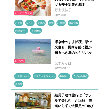
ツ＆安全対策の基本
野上優佳子
ライフスタイル
2026.08.03
お弁当
レシピ
夏休み
学童
小学館
書籍抜粋
野上優佳子
長期休暇
浮き輪のまま転覆、砂で
火傷も...夏休み前に親が
知るべき海のヒヤリハッ
ト
本・遊び
茂木みかほ
2026.08.03
ヒヤリハット
リスクマネジメント
事故防止
子どもの事故
海遊び
結局子連れ旅行は「ホテ
ルで楽しむ」が正解 観
光いらずで大満足の“遊び