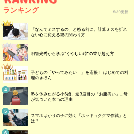
ランキング
5:30更新
「なんでミスするの」と怒る前に。計算ミスを折れ
ない心に変える親の関わり方
明智光秀から学ぶ"くやしい時"の乗り越え方
子どもの「やってみたい！」を応援！ はじめての料
理のきほん
塾を休みたがる小6娘、週3度目の「お腹痛い」…母
が気づいた本当の理由
スマホばかりの子に効く「ホッキョクグマ作戦」と
は？