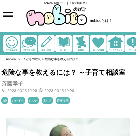
nobico（のびこ）｜子育て情報サイト
nobicoとは？
nobico
子どもの成長
>
危険な事を教えるには？
危険な事を教えるには？ ～子育て相談室
斉藤孝子
2023.03.15 19:08
2023.03.15 19:08
1歳
いたずら
しつけ
叱り方
斉藤孝子