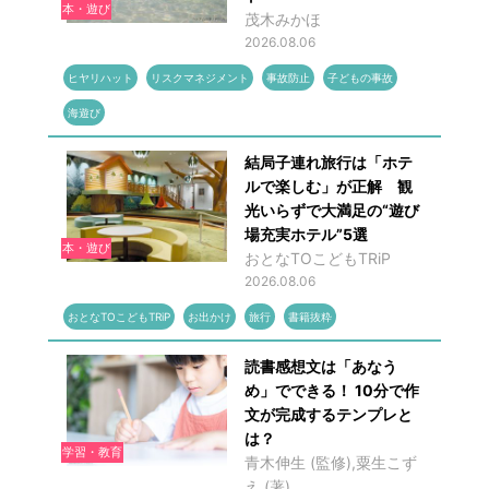
本・遊び
茂木みかほ
2026.08.06
ヒヤリハット
リスクマネジメント
事故防止
子どもの事故
海遊び
結局子連れ旅行は「ホテ
ルで楽しむ」が正解 観
光いらずで大満足の“遊び
場充実ホテル”5選
本・遊び
おとなTOこどもTRiP
2026.08.06
おとなTOこどもTRiP
お出かけ
旅行
書籍抜粋
読書感想文は「あなう
め」でできる！ 10分で作
文が完成するテンプレと
は？
学習・教育
青木伸生 (監修),粟生こず
え (著)