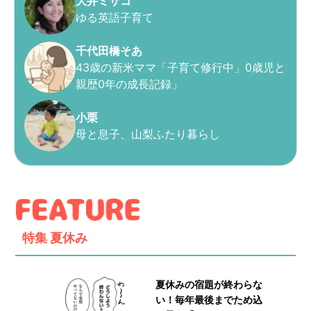
大井ミサコ
ゆる英語子育て
千代田橋そあ
43歳の新米ママ「子育て修行中」0歳児と
親歴0年の成長記録」
小栗
母と息子、山梨ふたり暮らし
特集
夏休み
夏休みの宿題が終わらな
い！毎年最後までため込