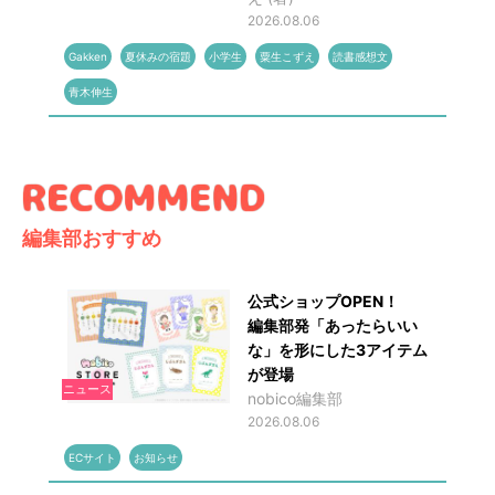
2026.08.06
Gakken
夏休みの宿題
小学生
粟生こずえ
読書感想文
青木伸生
編集部おすすめ
公式ショップOPEN！
編集部発「あったらいい
な」を形にした3アイテム
が登場
ニュース
nobico編集部
2026.08.06
ECサイト
お知らせ