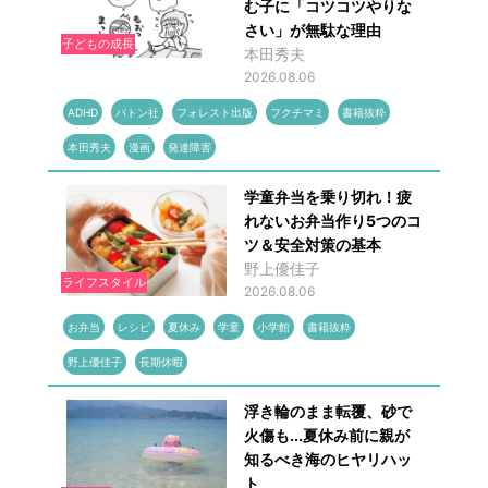
む子に「コツコツやりな
さい」が無駄な理由
子どもの成長
本田秀夫
2026.08.06
ADHD
バトン社
フォレスト出版
フクチマミ
書籍抜粋
本田秀夫
漫画
発達障害
学童弁当を乗り切れ！疲
れないお弁当作り5つのコ
ツ＆安全対策の基本
野上優佳子
ライフスタイル
2026.08.06
お弁当
レシピ
夏休み
学童
小学館
書籍抜粋
野上優佳子
長期休暇
浮き輪のまま転覆、砂で
火傷も...夏休み前に親が
知るべき海のヒヤリハッ
ト