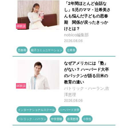
「2年間ほとんど会話な
し」5児のママ・辻希美さ
んも悩んだ子どもの思春
期 関係が戻ったきっか
体験談
けとは？
nobico編集部
2026.08.06
思春期
親子コミュニケーション
辻希美
なぜアメリカには「塾」
がない？ ハーバード大卒
のパックンが語る日米の
教育の違い
体験談
パトリック・ハーラン,吉
澤恵理
2026.08.06
インターナショナルスクール
ハーバード大学
パトリック・ハーラン
中学受験
吉澤恵理
小学生