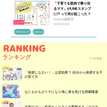
「子育てを筋肉で乗り切
るママ」がLINEスタンプ
に!? って何が起こった？
nobico編集部
ニュース
2026.08.06
LINEスタンプ
お知らせ
ランキング
11:30更新
「挨拶しなさい！」は逆効果？ 自分から挨拶する子
の育て方
なにもかもがイヤになり海に身を投げる西郷隆盛
令和ロマン・松井ケムリさんが尊敬する「ママタ