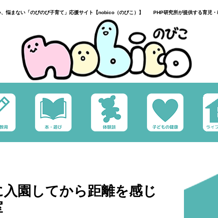
い、悩まない「のびのび子育て」応援サイト【nobico（のびこ）】 PHP研究所が提供する育児・
に入園してから距離を感じ
室