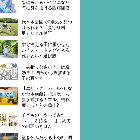
なにもかもがイヤになり
海に身を投げる西郷隆盛
代々木公園で6歳児を見つ
けられる？「見守り瞬
足」リアル検証
すぐ消える子に履かせた
い「スマートタグが入る
靴」という選択肢
「挨拶しなさい！」は逆
効果？ 自分から挨拶する
子の育て方
【エリック・カール×しな
がわ水族館】特別展 お
腹が透けるカエル、枯れ
葉そっくりの魚！?
子どもの「やってみた
い！」を応援！ はじめて
の料理のきほん
塾を休みたがる小6娘、週