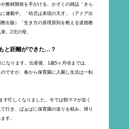
修や教材開発を手がける。かぞくの雑誌「きら
誌に連載中。「幼児は表現の天才」（アドア出
創教出版）「生き方の原理原則を教える道徳教
筆。2児の母。
もと距離ができた…？
月になります。出産後、1歳5ヶ月頃までは、
たのですが、春から保育園に入園し生活は一転
すます忙しくなりました。今では朝ママが近く
れて行き、ばぁばに保育園の送りを頼み、帰り
います。