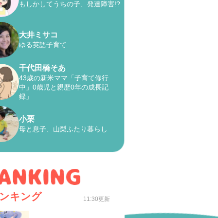
もしかしてうちの子、発達障害!?
大井ミサコ
ゆる英語子育て
千代田橋そあ
43歳の新米ママ「子育て修行
中」0歳児と親歴0年の成長記
録」
小栗
母と息子、山梨ふたり暮らし
ンキング
11:30更新