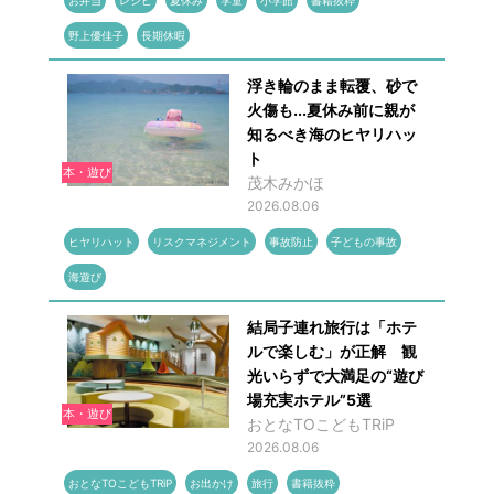
野上優佳子
長期休暇
浮き輪のまま転覆、砂で
火傷も...夏休み前に親が
知るべき海のヒヤリハッ
ト
本・遊び
茂木みかほ
2026.08.06
ヒヤリハット
リスクマネジメント
事故防止
子どもの事故
海遊び
結局子連れ旅行は「ホテ
ルで楽しむ」が正解 観
光いらずで大満足の“遊び
場充実ホテル”5選
本・遊び
おとなTOこどもTRiP
2026.08.06
おとなTOこどもTRiP
お出かけ
旅行
書籍抜粋