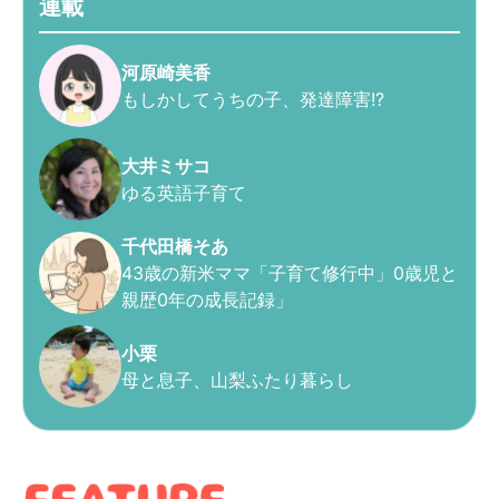
連載
河原崎美香
もしかしてうちの子、発達障害!?
大井ミサコ
ゆる英語子育て
千代田橋そあ
43歳の新米ママ「子育て修行中」0歳児と
親歴0年の成長記録」
小栗
母と息子、山梨ふたり暮らし