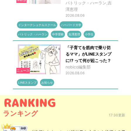
体験談
パトリック・ハーラン,吉
澤恵理
2026.08.06
インターナショナルスクール
ハーバード大学
パトリック・ハーラン
中学受験
吉澤恵理
小学生
「子育てを筋肉で乗り切
るママ」がLINEスタンプ
に!? って何が起こった？
nobico編集部
ニュース
2026.08.06
LINEスタンプ
お知らせ
ランキング
17:30更新