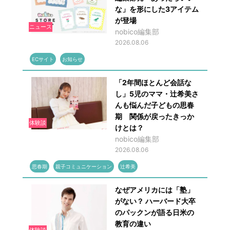
な」を形にした3アイテム
が登場
ニュース
nobico編集部
2026.08.06
ECサイト
お知らせ
「2年間ほとんど会話な
し」5児のママ・辻希美さ
んも悩んだ子どもの思春
期 関係が戻ったきっか
体験談
けとは？
nobico編集部
2026.08.06
思春期
親子コミュニケーション
辻希美
なぜアメリカには「塾」
がない？ ハーバード大卒
のパックンが語る日米の
教育の違い