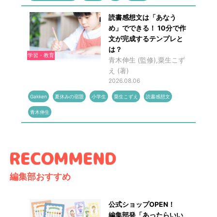
読書感想文は「あなう
め」でできる！ 10分で作
文が完成するテンプレと
は？
学習・教育
青木伸生 (監修),粟生こず
え (著)
2026.08.06
Gakken
夏休みの宿題
小学生
粟生こずえ
読書感想文
青木伸生
編集部おすすめ
公式ショップOPEN！
編集部発「あったらいい