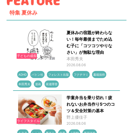
特集
夏休み
夏休みの宿題が終わらな
い！毎年最後までため込
む子に「コツコツやりな
さい」が無駄な理由
子どもの成長
本田秀夫
2026.08.06
ADHD
バトン社
フォレスト出版
フクチマミ
書籍抜粋
本田秀夫
漫画
発達障害
学童弁当を乗り切れ！疲
れないお弁当作り5つのコ
ツ＆安全対策の基本
野上優佳子
ライフスタイル
2026.08.06
お弁当
レシピ
夏休み
学童
小学館
書籍抜粋