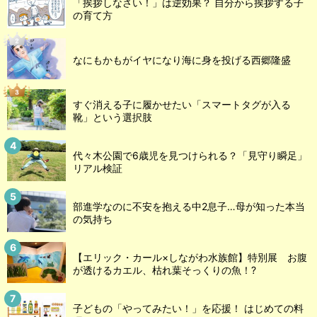
「挨拶しなさい！」は逆効果？ 自分から挨拶する子
の育て方
なにもかもがイヤになり海に身を投げる西郷隆盛
すぐ消える子に履かせたい「スマートタグが入る
靴」という選択肢
代々木公園で6歳児を見つけられる？「見守り瞬足」
リアル検証
部進学なのに不安を抱える中2息子…母が知った本当
の気持ち
【エリック・カール×しながわ水族館】特別展 お腹
が透けるカエル、枯れ葉そっくりの魚！?
子どもの「やってみたい！」を応援！ はじめての料