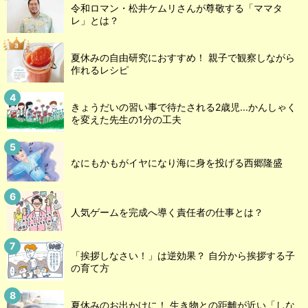
令和ロマン・松井ケムリさんが尊敬する「ママタ
レ」とは？
夏休みの自由研究におすすめ！ 親子で観察しながら
作れるレシピ
きょうだいの習い事で待たされる2歳児...かんしゃく
を変えた先生の1分の工夫
なにもかもがイヤになり海に身を投げる西郷隆盛
人気ゲームを完成へ導く責任者の仕事とは？
「挨拶しなさい！」は逆効果？ 自分から挨拶する子
の育て方
夏休みのお出かけに！ 生き物との距離が近い「しな