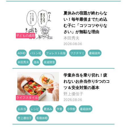
夏休みの宿題が終わらな
い！毎年最後までため込
む子に「コツコツやりな
さい」が無駄な理由
子どもの成長
本田秀夫
2026.08.06
ADHD
バトン社
フォレスト出版
フクチマミ
書籍抜粋
本田秀夫
漫画
発達障害
学童弁当を乗り切れ！疲
れないお弁当作り5つのコ
ツ＆安全対策の基本
野上優佳子
ライフスタイル
2026.08.06
お弁当
レシピ
夏休み
学童
小学館
書籍抜粋
野上優佳子
長期休暇