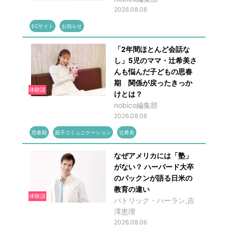
2026.08.06
ECサイト
お知らせ
「2年間ほとんど会話な
し」5児のママ・辻希美さ
んも悩んだ子どもの思春
期 関係が戻ったきっか
体験談
けとは？
nobico編集部
2026.08.06
思春期
親子コミュニケーション
辻希美
なぜアメリカには「塾」
がない？ ハーバード大卒
のパックンが語る日米の
教育の違い
体験談
パトリック・ハーラン,吉
澤恵理
2026.08.06