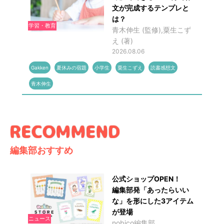
文が完成するテンプレと
は？
学習・教育
青木伸生 (監修),粟生こず
え (著)
2026.08.06
Gakken
夏休みの宿題
小学生
粟生こずえ
読書感想文
青木伸生
編集部おすすめ
公式ショップOPEN！
編集部発「あったらいい
な」を形にした3アイテム
が登場
ニュース
nobico編集部