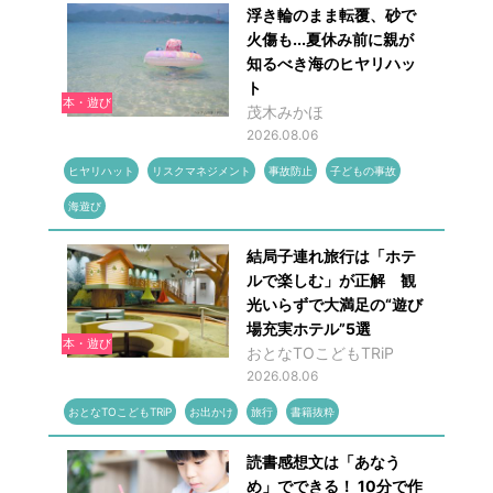
浮き輪のまま転覆、砂で
火傷も...夏休み前に親が
知るべき海のヒヤリハッ
ト
本・遊び
茂木みかほ
2026.08.06
ヒヤリハット
リスクマネジメント
事故防止
子どもの事故
海遊び
結局子連れ旅行は「ホテ
ルで楽しむ」が正解 観
光いらずで大満足の“遊び
場充実ホテル”5選
本・遊び
おとなTOこどもTRiP
2026.08.06
おとなTOこどもTRiP
お出かけ
旅行
書籍抜粋
読書感想文は「あなう
め」でできる！ 10分で作