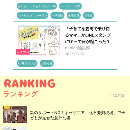
インターナショナルスクール
ハーバード大学
パトリック・ハーラン
中学受験
吉澤恵理
小学生
「子育てを筋肉で乗り切
るママ」がLINEスタンプ
に!? って何が起こった？
nobico編集部
ニュース
2026.08.06
LINEスタンプ
お知らせ
ランキング
11:30更新
親のサポートNG！キッザニア「化石発掘現場」で子
どもが見せた意外な姿