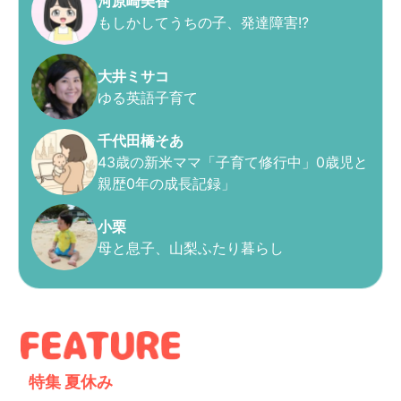
河原崎美香
もしかしてうちの子、発達障害!?
大井ミサコ
ゆる英語子育て
千代田橋そあ
43歳の新米ママ「子育て修行中」0歳児と
親歴0年の成長記録」
小栗
母と息子、山梨ふたり暮らし
特集
夏休み