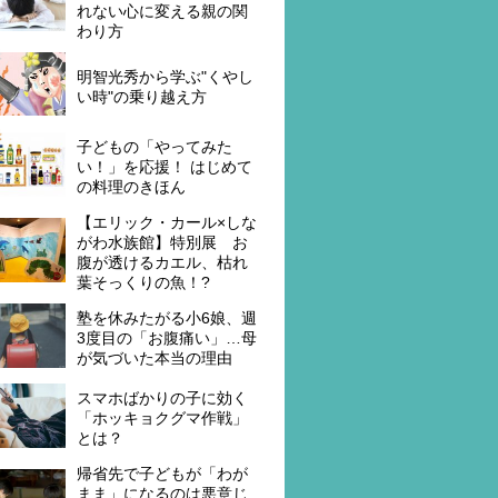
れない心に変える親の関
わり方
明智光秀から学ぶ"くやし
い時"の乗り越え方
子どもの「やってみた
い！」を応援！ はじめて
の料理のきほん
【エリック・カール×しな
がわ水族館】特別展 お
腹が透けるカエル、枯れ
葉そっくりの魚！?
塾を休みたがる小6娘、週
3度目の「お腹痛い」…母
が気づいた本当の理由
スマホばかりの子に効く
「ホッキョクグマ作戦」
とは？
帰省先で子どもが「わが
まま」になるのは悪意じ