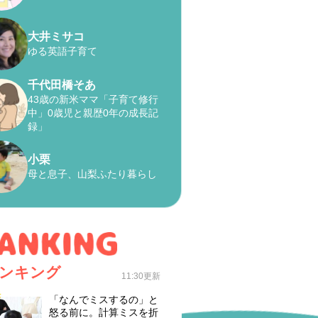
大井ミサコ
ゆる英語子育て
千代田橋そあ
43歳の新米ママ「子育て修行
中」0歳児と親歴0年の成長記
録」
小栗
母と息子、山梨ふたり暮らし
ンキング
11:30更新
「なんでミスするの」と
怒る前に。計算ミスを折