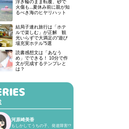
浮き輪のまま転覆、砂で
火傷も...夏休み前に親が知
るべき海のヒヤリハット
結局子連れ旅行は「ホテ
ルで楽しむ」が正解 観
光いらずで大満足の“遊び
場充実ホテル”5選
読書感想文は「あなう
め」でできる！ 10分で作
文が完成するテンプレと
は？
載
河原崎美香
もしかしてうちの子、発達障害!?