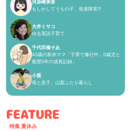
河原崎美香
もしかしてうちの子、発達障害!?
大井ミサコ
ゆる英語子育て
千代田橋そあ
43歳の新米ママ「子育て修行中」0歳児と
親歴0年の成長記録」
小栗
母と息子、山梨ふたり暮らし
特集
夏休み