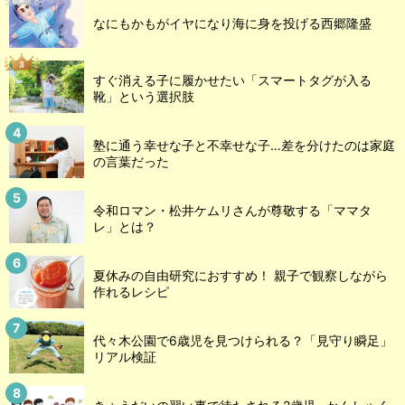
なにもかもがイヤになり海に身を投げる西郷隆盛
すぐ消える子に履かせたい「スマートタグが入る
靴」という選択肢
塾に通う幸せな子と不幸せな子…差を分けたのは家庭
の言葉だった
令和ロマン・松井ケムリさんが尊敬する「ママタ
レ」とは？
夏休みの自由研究におすすめ！ 親子で観察しながら
作れるレシピ
代々木公園で6歳児を見つけられる？「見守り瞬足」
リアル検証