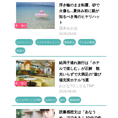
浮き輪のまま転覆、砂で
火傷も...夏休み前に親が
知るべき海のヒヤリハッ
ト
本・遊び
茂木みかほ
2026.08.06
ヒヤリハット
リスクマネジメント
事故防止
子どもの事故
海遊び
結局子連れ旅行は「ホテ
ルで楽しむ」が正解 観
光いらずで大満足の“遊び
場充実ホテル”5選
本・遊び
おとなTOこどもTRiP
2026.08.06
おとなTOこどもTRiP
お出かけ
旅行
書籍抜粋
読書感想文は「あなう
め」でできる！ 10分で作