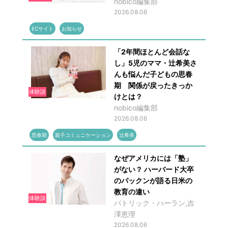
nobico編集部
2026.08.06
ECサイト
お知らせ
「2年間ほとんど会話な
し」5児のママ・辻希美さ
んも悩んだ子どもの思春
期 関係が戻ったきっか
体験談
けとは？
nobico編集部
2026.08.06
思春期
親子コミュニケーション
辻希美
なぜアメリカには「塾」
がない？ ハーバード大卒
のパックンが語る日米の
教育の違い
体験談
パトリック・ハーラン,吉
澤恵理
2026.08.06