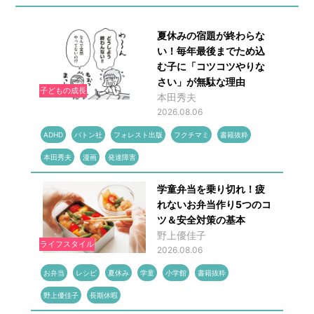
夏休みの宿題が終わらな
い！毎年最後までため込
む子に「コツコツやりな
さい」が無駄な理由
子どもの成長
本田秀夫
2026.08.06
ADHD
バトン社
フォレスト出版
フクチマミ
書籍抜粋
本田秀夫
漫画
発達障害
学童弁当を乗り切れ！疲
れないお弁当作り5つのコ
ツ＆安全対策の基本
野上優佳子
ライフスタイル
2026.08.06
お弁当
レシピ
夏休み
学童
小学館
書籍抜粋
野上優佳子
長期休暇