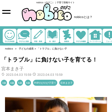
nobico（のびこ）｜子育て情報サイト
nobicoとは？
nobico
子どもの成長
>
「トラブル」に負けない子
「トラブル」に負けない子を育てる！
宮本まき子
2023.04.03 15:59
2023.04.03 15:59
3歳
4歳
5歳
6歳
PHPのびのび子育て
宮本まき子