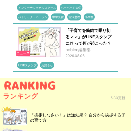
インターナショナルスクール
ハーバード大学
パトリック・ハーラン
中学受験
吉澤恵理
小学生
「子育てを筋肉で乗り切
るママ」がLINEスタンプ
に!? って何が起こった？
nobico編集部
ニュース
2026.08.06
LINEスタンプ
お知らせ
ランキング
5:30更新
「挨拶しなさい！」は逆効果？ 自分から挨拶する子
の育て方