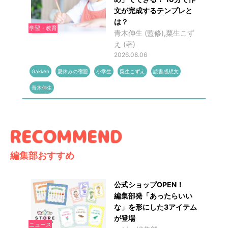
文が完成するテンプレと
は？
学習・教育
青木伸生 (監修),粟生こず
え (著)
2026.08.06
Gakken
夏休みの宿題
小学生
粟生こずえ
読書感想文
青木伸生
編集部おすすめ
公式ショップOPEN！
編集部発「あったらいい
な」を形にした3アイテム
が登場
ニュース