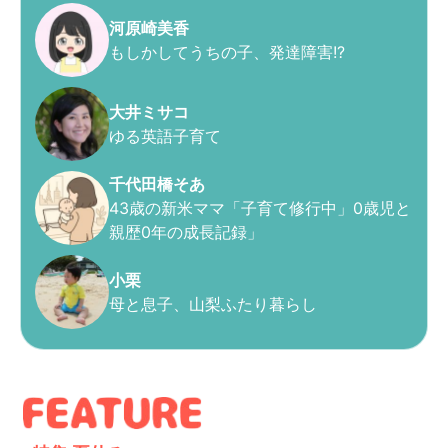
河原崎美香
もしかしてうちの子、発達障害!?
大井ミサコ
ゆる英語子育て
千代田橋そあ
43歳の新米ママ「子育て修行中」0歳児と
親歴0年の成長記録」
小栗
母と息子、山梨ふたり暮らし