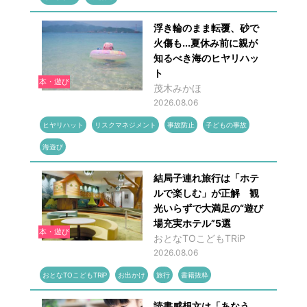
浮き輪のまま転覆、砂で
火傷も...夏休み前に親が
知るべき海のヒヤリハッ
ト
本・遊び
茂木みかほ
2026.08.06
ヒヤリハット
リスクマネジメント
事故防止
子どもの事故
海遊び
結局子連れ旅行は「ホテ
ルで楽しむ」が正解 観
光いらずで大満足の“遊び
場充実ホテル”5選
本・遊び
おとなTOこどもTRiP
2026.08.06
おとなTOこどもTRiP
お出かけ
旅行
書籍抜粋
読書感想文は「あなう