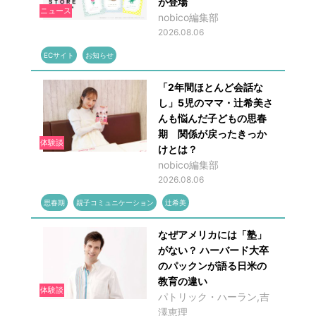
が登場
ニュース
nobico編集部
2026.08.06
ECサイト
お知らせ
「2年間ほとんど会話な
し」5児のママ・辻希美さ
んも悩んだ子どもの思春
期 関係が戻ったきっか
体験談
けとは？
nobico編集部
2026.08.06
思春期
親子コミュニケーション
辻希美
なぜアメリカには「塾」
がない？ ハーバード大卒
のパックンが語る日米の
教育の違い
体験談
パトリック・ハーラン,吉
澤恵理