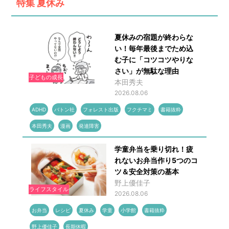
特集
夏休み
夏休みの宿題が終わらな
い！毎年最後までため込
む子に「コツコツやりな
さい」が無駄な理由
子どもの成長
本田秀夫
2026.08.06
ADHD
バトン社
フォレスト出版
フクチマミ
書籍抜粋
本田秀夫
漫画
発達障害
学童弁当を乗り切れ！疲
れないお弁当作り5つのコ
ツ＆安全対策の基本
野上優佳子
ライフスタイル
2026.08.06
お弁当
レシピ
夏休み
学童
小学館
書籍抜粋
野上優佳子
長期休暇