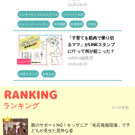
2026.08.06
インターナショナルスクール
ハーバード大学
パトリック・ハーラン
中学受験
吉澤恵理
小学生
「子育てを筋肉で乗り切
るママ」がLINEスタンプ
に!? って何が起こった？
nobico編集部
ニュース
2026.08.06
LINEスタンプ
お知らせ
ランキング
23:30更新
親のサポートNG！キッザニア「化石発掘現場」で子
どもが見せた意外な姿