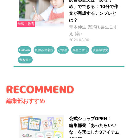
め」でできる！ 10分で作
文が完成するテンプレと
は？
学習・教育
青木伸生 (監修),粟生こず
え (著)
2026.08.06
Gakken
夏休みの宿題
小学生
粟生こずえ
読書感想文
青木伸生
編集部おすすめ
公式ショップOPEN！
編集部発「あったらいい
な」を形にした3アイテム