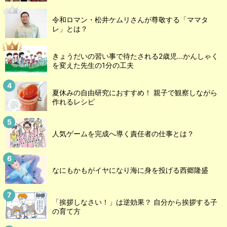
令和ロマン・松井ケムリさんが尊敬する「ママタ
レ」とは？
きょうだいの習い事で待たされる2歳児...かんしゃく
を変えた先生の1分の工夫
夏休みの自由研究におすすめ！ 親子で観察しながら
作れるレシピ
人気ゲームを完成へ導く責任者の仕事とは？
なにもかもがイヤになり海に身を投げる西郷隆盛
「挨拶しなさい！」は逆効果？ 自分から挨拶する子
の育て方