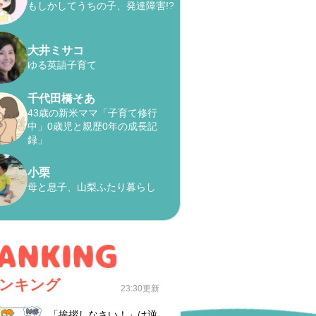
もしかしてうちの子、発達障害!?
大井ミサコ
ゆる英語子育て
千代田橋そあ
43歳の新米ママ「子育て修行
中」0歳児と親歴0年の成長記
録」
小栗
母と息子、山梨ふたり暮らし
ンキング
23:30更新
「挨拶しなさい！」は逆