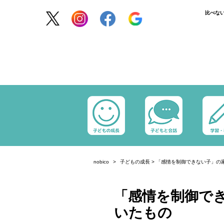
比べな
nobico
子どもの成長
>
「感情を制御できない子」の
「感情を制御で
いたもの