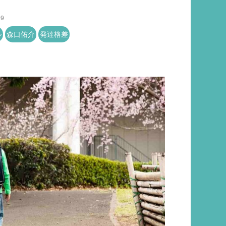
09
ル
森口佑介
発達格差