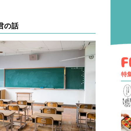
君の話
特