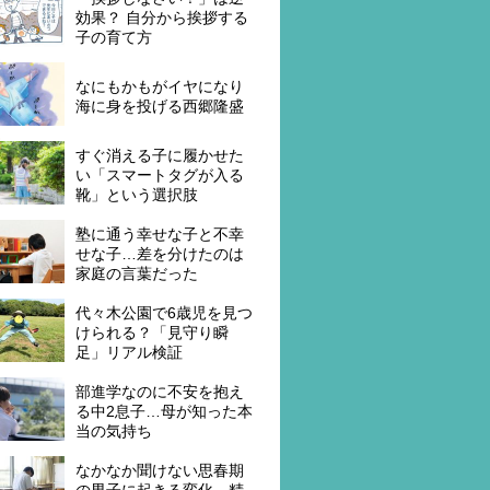
効果？ 自分から挨拶する
子の育て方
なにもかもがイヤになり
海に身を投げる西郷隆盛
すぐ消える子に履かせた
い「スマートタグが入る
靴」という選択肢
塾に通う幸せな子と不幸
せな子…差を分けたのは
家庭の言葉だった
代々木公園で6歳児を見つ
けられる？「見守り瞬
足」リアル検証
部進学なのに不安を抱え
る中2息子…母が知った本
当の気持ち
なかなか聞けない思春期