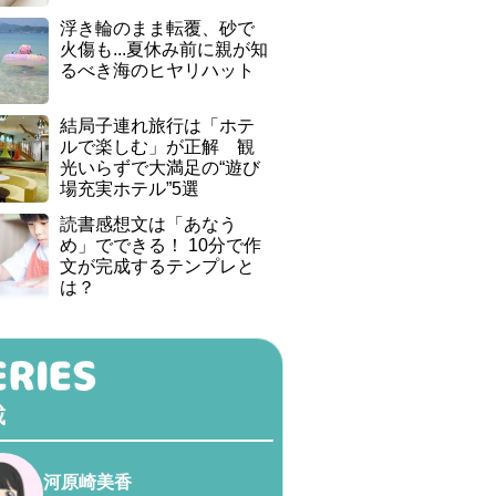
浮き輪のまま転覆、砂で
火傷も...夏休み前に親が知
るべき海のヒヤリハット
結局子連れ旅行は「ホテ
ルで楽しむ」が正解 観
光いらずで大満足の“遊び
場充実ホテル”5選
読書感想文は「あなう
め」でできる！ 10分で作
文が完成するテンプレと
は？
載
河原崎美香