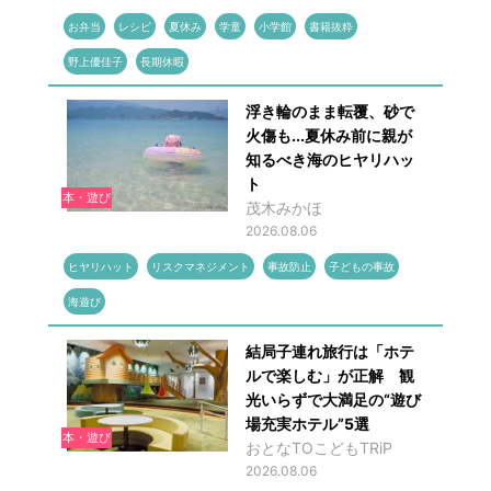
お弁当
レシピ
夏休み
学童
小学館
書籍抜粋
野上優佳子
長期休暇
浮き輪のまま転覆、砂で
火傷も...夏休み前に親が
知るべき海のヒヤリハッ
ト
本・遊び
茂木みかほ
2026.08.06
ヒヤリハット
リスクマネジメント
事故防止
子どもの事故
海遊び
結局子連れ旅行は「ホテ
ルで楽しむ」が正解 観
光いらずで大満足の“遊び
場充実ホテル”5選
本・遊び
おとなTOこどもTRiP
2026.08.06