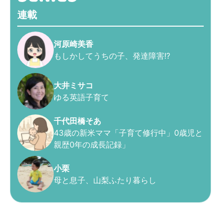
連載
河原崎美香
もしかしてうちの子、発達障害!?
大井ミサコ
ゆる英語子育て
千代田橋そあ
43歳の新米ママ「子育て修行中」0歳児と
親歴0年の成長記録」
小栗
母と息子、山梨ふたり暮らし