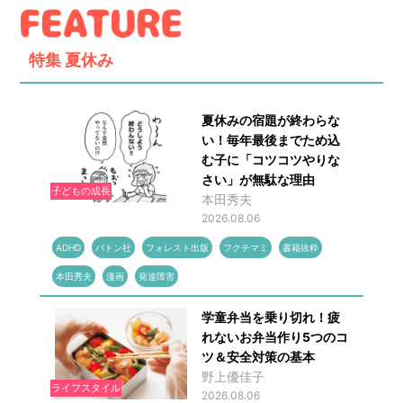
特集
夏休み
夏休みの宿題が終わらな
い！毎年最後までため込
む子に「コツコツやりな
さい」が無駄な理由
子どもの成長
本田秀夫
2026.08.06
ADHD
バトン社
フォレスト出版
フクチマミ
書籍抜粋
本田秀夫
漫画
発達障害
学童弁当を乗り切れ！疲
れないお弁当作り5つのコ
ツ＆安全対策の基本
野上優佳子
ライフスタイル
2026.08.06