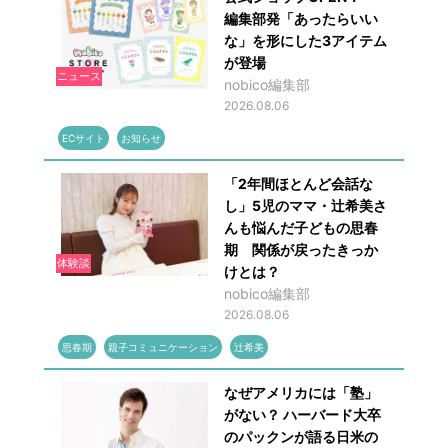
編集部発「あったらいい
な」を形にした3アイテム
が登場
ニュース
nobico編集部
2026.08.06
ECサイト
お知らせ
「2年間ほとんど会話な
し」5児のママ・辻希美さ
んも悩んだ子どもの思春
期 関係が戻ったきっか
体験談
けとは？
nobico編集部
2026.08.06
思春期
親子コミュニケーション
辻希美
なぜアメリカには「塾」
がない？ ハーバード大卒
のパックンが語る日米の