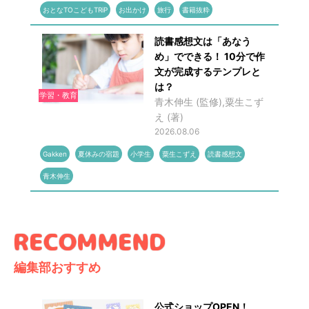
おとなTOこどもTRiP
お出かけ
旅行
書籍抜粋
読書感想文は「あなう
め」でできる！ 10分で作
文が完成するテンプレと
は？
学習・教育
青木伸生 (監修),粟生こず
え (著)
2026.08.06
Gakken
夏休みの宿題
小学生
粟生こずえ
読書感想文
青木伸生
編集部おすすめ
公式ショップOPEN！