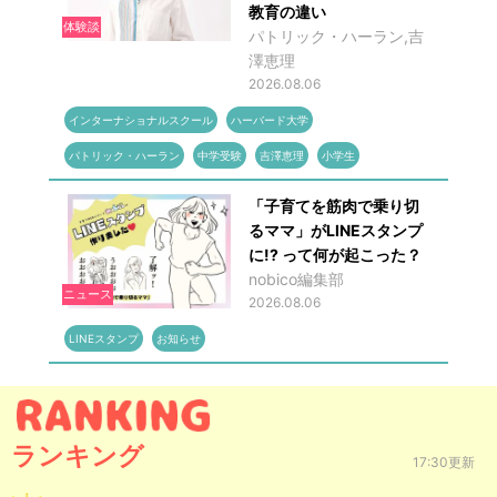
教育の違い
体験談
パトリック・ハーラン,吉
澤恵理
2026.08.06
インターナショナルスクール
ハーバード大学
パトリック・ハーラン
中学受験
吉澤恵理
小学生
「子育てを筋肉で乗り切
るママ」がLINEスタンプ
に!? って何が起こった？
nobico編集部
ニュース
2026.08.06
LINEスタンプ
お知らせ
ランキング
17:30更新