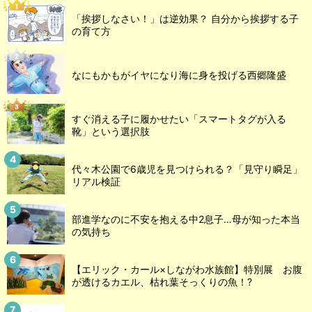
「挨拶しなさい！」は逆効果？ 自分から挨拶する子
の育て方
なにもかもがイヤになり海に身を投げる西郷隆盛
すぐ消える子に履かせたい「スマートタグが入る
靴」という選択肢
代々木公園で6歳児を見つけられる？「見守り瞬足」
リアル検証
部進学なのに不安を抱える中2息子…母が知った本当
の気持ち
【エリック・カール×しながわ水族館】特別展 お腹
が透けるカエル、枯れ葉そっくりの魚！?