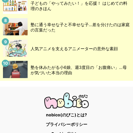
子どもの「やってみたい！」を応援！ はじめての料
理のきほん
塾に通う幸せな子と不幸せな子…差を分けたのは家庭
の言葉だった
人気アニメを支えるアニメーターの意外な素顔
塾を休みたがる小6娘、週3度目の「お腹痛い」…母
が気づいた本当の理由
nobico(のびこ)とは?
プライバシーポリシー