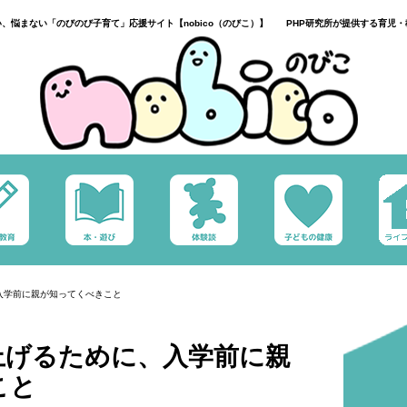
い、悩まない「のびのび子育て」応援サイト【nobico（のびこ）】 PHP研究所が提供する育児・
入学前に親が知ってくべきこと
上げるために、入学前に親
こと