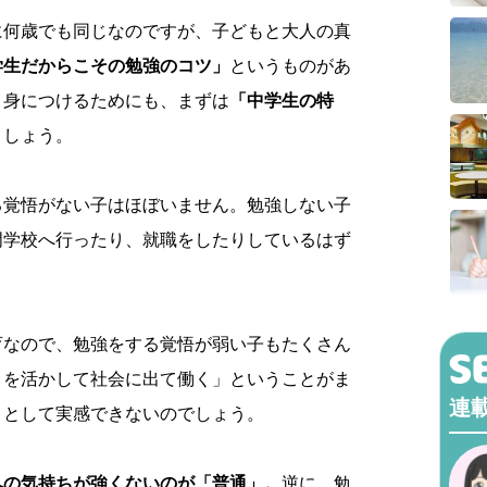
に何歳でも同じなのですが、子どもと大人の真
学生だからこその勉強のコツ」
というものがあ
く身につけるためにも、まずは
「中学生の特
ましょう。
る覚悟がない子はほぼいません。勉強しない子
門学校へ行ったり、就職をしたりしているはず
育なので、勉強をする覚悟が弱い子もたくさん
とを活かして社会に出て働く」ということがま
連
ととして実感できないのでしょう。
への気持ちが強くないのが「普通」。
逆に、勉