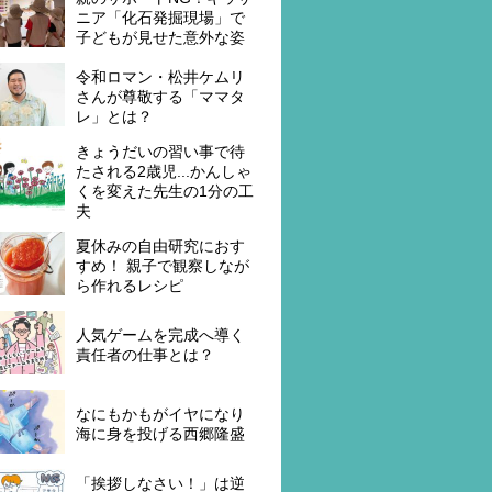
ニア「化石発掘現場」で
子どもが見せた意外な姿
令和ロマン・松井ケムリ
さんが尊敬する「ママタ
レ」とは？
きょうだいの習い事で待
たされる2歳児...かんしゃ
くを変えた先生の1分の工
夫
夏休みの自由研究におす
すめ！ 親子で観察しなが
ら作れるレシピ
人気ゲームを完成へ導く
責任者の仕事とは？
なにもかもがイヤになり
海に身を投げる西郷隆盛
「挨拶しなさい！」は逆