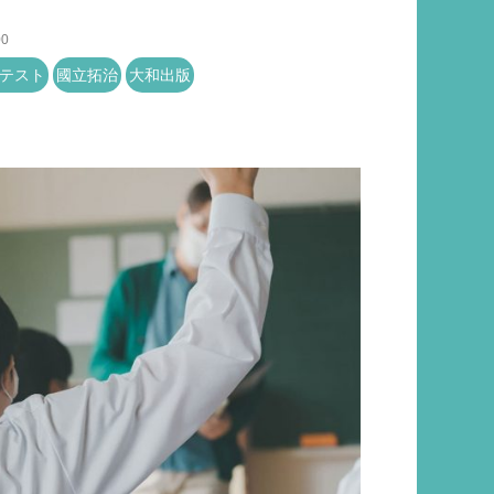
00
テスト
國立拓治
大和出版