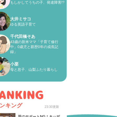
もしかしてうちの子、発達障害!?
大井ミサコ
ゆる英語子育て
千代田橋そあ
43歳の新米ママ「子育て修行
中」0歳児と親歴0年の成長記
録」
小栗
母と息子、山梨ふたり暮らし
ンキング
23:30更新
親のサポートNG！キッザ