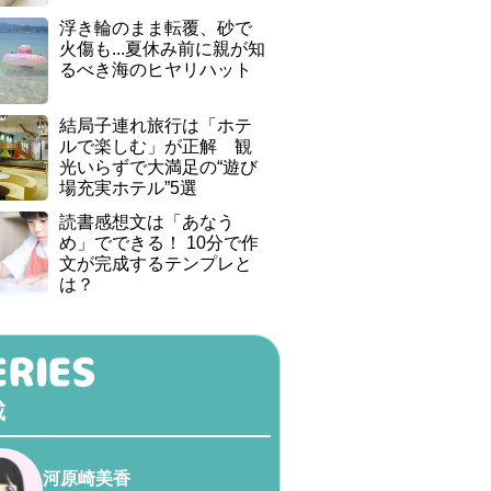
浮き輪のまま転覆、砂で
火傷も...夏休み前に親が知
るべき海のヒヤリハット
結局子連れ旅行は「ホテ
ルで楽しむ」が正解 観
光いらずで大満足の“遊び
場充実ホテル”5選
読書感想文は「あなう
め」でできる！ 10分で作
文が完成するテンプレと
は？
載
河原崎美香