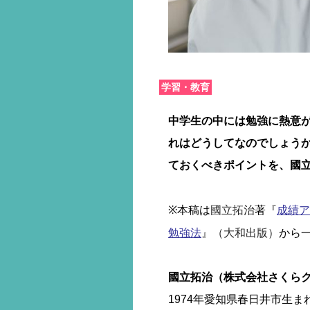
学習・教育
中学生の中には勉強に熱意
れはどうしてなのでしょうか
ておくべきポイントを、國
國立拓治
『
※本稿は
著
成績ア
』（大和出版）
勉強法
から
國立拓治（株式会社さくら
1974年愛知県春日井市生