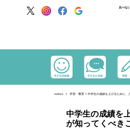
比べな
nobico
学習・教育
>
中学生の成績を上げるために、
中学生の成績を
が知ってくべき