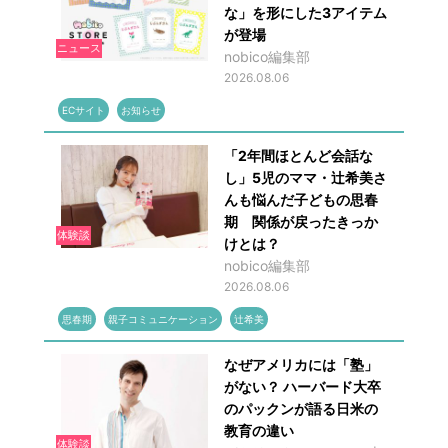
な」を形にした3アイテム
が登場
ニュース
nobico編集部
2026.08.06
ECサイト
お知らせ
「2年間ほとんど会話な
し」5児のママ・辻希美さ
んも悩んだ子どもの思春
期 関係が戻ったきっか
体験談
けとは？
nobico編集部
2026.08.06
思春期
親子コミュニケーション
辻希美
なぜアメリカには「塾」
がない？ ハーバード大卒
のパックンが語る日米の
教育の違い
体験談