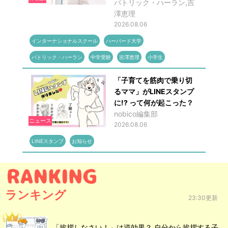
パトリック・ハーラン,吉
澤恵理
2026.08.06
インターナショナルスクール
ハーバード大学
パトリック・ハーラン
中学受験
吉澤恵理
小学生
「子育てを筋肉で乗り切
るママ」がLINEスタンプ
に!? って何が起こった？
nobico編集部
ニュース
2026.08.06
LINEスタンプ
お知らせ
ランキング
23:30更新
「挨拶しなさい！」は逆効果？ 自分から挨拶する子