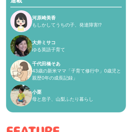
連載
河原崎美香
もしかしてうちの子、発達障害!?
大井ミサコ
ゆる英語子育て
千代田橋そあ
43歳の新米ママ「子育て修行中」0歳児と
親歴0年の成長記録」
小栗
母と息子、山梨ふたり暮らし