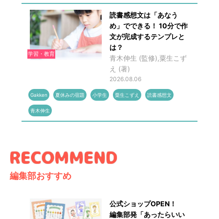
読書感想文は「あなう
め」でできる！ 10分で作
文が完成するテンプレと
は？
学習・教育
青木伸生 (監修),粟生こず
え (著)
2026.08.06
Gakken
夏休みの宿題
小学生
粟生こずえ
読書感想文
青木伸生
編集部おすすめ
公式ショップOPEN！
編集部発「あったらいい