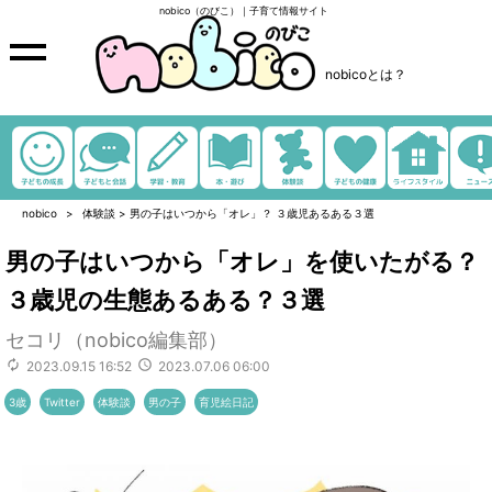
nobico（のびこ）｜子育て情報サイト
nobicoとは？
nobico
体験談
>
男の子はいつから「オレ」？ ３歳児あるある３選
男の子はいつから「オレ」を使いたがる？
３歳児の生態あるある？３選
セコリ（nobico編集部）
2023.09.15 16:52
2023.07.06 06:00
3歳
Twitter
体験談
男の子
育児絵日記