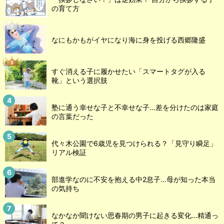
の育て方
なにもかもがイヤになり海に身を投げる西郷隆盛
すぐ消える子に履かせたい「スマートタグが入る
靴」という選択肢
塾に通う幸せな子と不幸せな子…差を分けたのは家庭
の言葉だった
代々木公園で6歳児を見つけられる？「見守り瞬足」
リアル検証
部進学なのに不安を抱える中2息子…母が知った本当
の気持ち
なかなか聞けない思春期の男子に起きる変化…精通っ