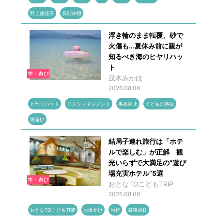
野上優佳子
長期休暇
浮き輪のまま転覆、砂で
火傷も...夏休み前に親が
知るべき海のヒヤリハッ
ト
本・遊び
茂木みかほ
2026.08.06
ヒヤリハット
リスクマネジメント
事故防止
子どもの事故
海遊び
結局子連れ旅行は「ホテ
ルで楽しむ」が正解 観
光いらずで大満足の“遊び
場充実ホテル”5選
本・遊び
おとなTOこどもTRiP
2026.08.06
おとなTOこどもTRiP
お出かけ
旅行
書籍抜粋