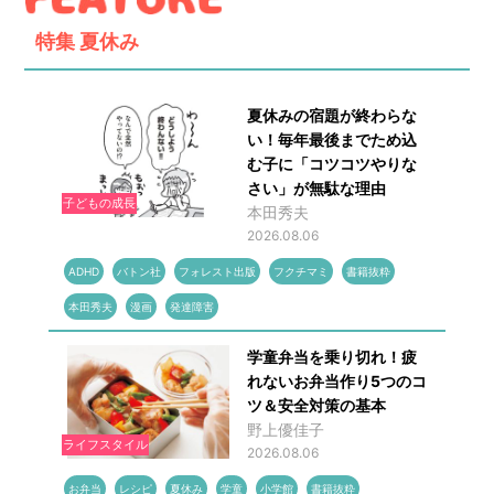
特集
夏休み
夏休みの宿題が終わらな
い！毎年最後までため込
む子に「コツコツやりな
さい」が無駄な理由
子どもの成長
本田秀夫
2026.08.06
ADHD
バトン社
フォレスト出版
フクチマミ
書籍抜粋
本田秀夫
漫画
発達障害
学童弁当を乗り切れ！疲
れないお弁当作り5つのコ
ツ＆安全対策の基本
野上優佳子
ライフスタイル
2026.08.06
お弁当
レシピ
夏休み
学童
小学館
書籍抜粋