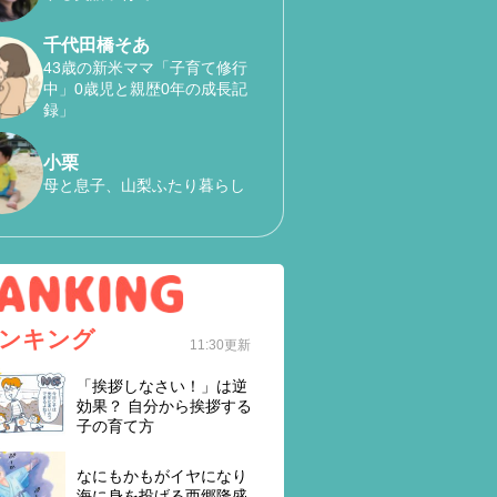
千代田橋そあ
43歳の新米ママ「子育て修行
中」0歳児と親歴0年の成長記
録」
小栗
母と息子、山梨ふたり暮らし
ンキング
11:30更新
「挨拶しなさい！」は逆
効果？ 自分から挨拶する
子の育て方
なにもかもがイヤになり
海に身を投げる西郷隆盛