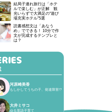
結局子連れ旅行は「ホテ
ルで楽しむ」が正解 観
光いらずで大満足の“遊び
場充実ホテル”5選
読書感想文は「あなう
め」でできる！ 10分で作
文が完成するテンプレと
は？
載
河原崎美香
もしかしてうちの子、発達障害!?
大井ミサコ
ゆる英語子育て