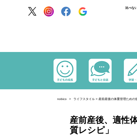
比べな
nobico
ライフスタイル
>
産前産後の体重管理ための
産前産後、適性
質レシピ」