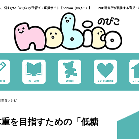
い、悩まない「のびのび子育て」応援サイト【nobico（のびこ）】 PHP研究所が提供する育児・
低糖質レシピ
体重を目指すための「低糖