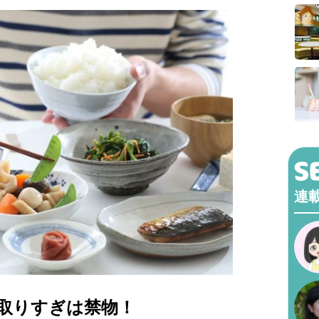
連
取りすぎは禁物！