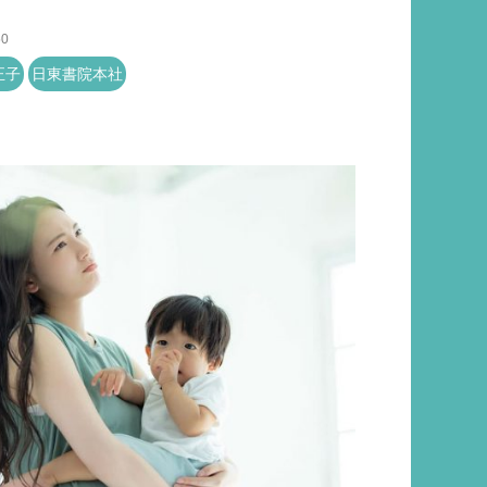
50
正子
日東書院本社