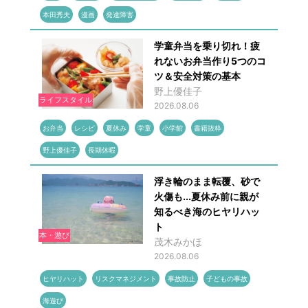
本田秀夫
漫画
発達障害
学童弁当を乗り切れ！疲
れないお弁当作り5つのコ
ツ＆安全対策の基本
野上優佳子
ライフスタイル
2026.08.06
お弁当
レシピ
夏休み
学童
小学館
書籍抜粋
野上優佳子
長期休暇
浮き輪のまま転覆、砂で
火傷も...夏休み前に親が
知るべき海のヒヤリハッ
ト
本・遊び
茂木みかほ
2026.08.06
ヒヤリハット
リスクマネジメント
事故防止
子どもの事故
海遊び