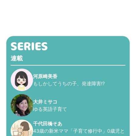
連載
河原崎美香
もしかしてうちの子、発達障害!?
大井ミサコ
ゆる英語子育て
千代田橋そあ
43歳の新米ママ「子育て修行中」0歳児と