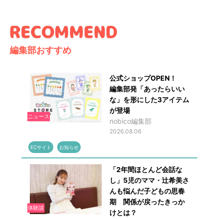
編集部おすすめ
公式ショップOPEN！
編集部発「あったらいい
な」を形にした3アイテム
が登場
ニュース
nobico編集部
2026.08.06
ECサイト
お知らせ
「2年間ほとんど会話な
し」5児のママ・辻希美さ
んも悩んだ子どもの思春
期 関係が戻ったきっか
体験談
けとは？