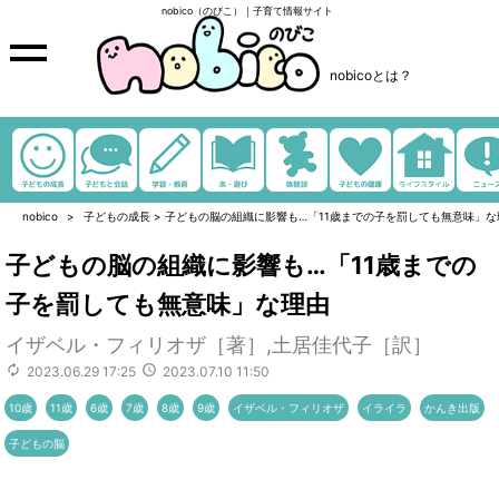
nobico（のびこ）｜子育て情報サイト
nobicoとは？
nobico
子どもの成長
>
子どもの脳の組織に影響も…「11歳までの子を罰しても無意味」な
子どもの脳の組織に影響も…「11歳までの
子を罰しても無意味」な理由
イザベル・フィリオザ［著］,土居佳代子［訳］
2023.06.29 17:25
2023.07.10 11:50
10歳
11歳
6歳
7歳
8歳
9歳
イザベル・フィリオザ
イライラ
かんき出版
子どもの脳