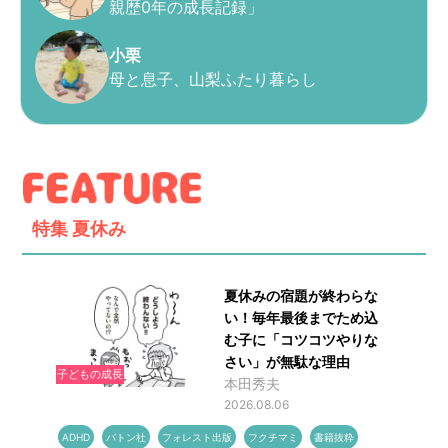
親歴0年の成長記録」
小栗
母と息子、山梨ふたり暮らし
特集
夏休み
夏休みの宿題が終わらな
い！毎年最後までため込
む子に「コツコツやりな
さい」が無駄な理由
子どもの成長
本田秀夫
2026.08.06
ADHD
バトン社
フォレスト出版
フクチマミ
書籍抜粋