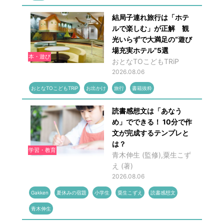
結局子連れ旅行は「ホテ
ルで楽しむ」が正解 観
光いらずで大満足の“遊び
場充実ホテル”5選
本・遊び
おとなTOこどもTRiP
2026.08.06
おとなTOこどもTRiP
お出かけ
旅行
書籍抜粋
読書感想文は「あなう
め」でできる！ 10分で作
文が完成するテンプレと
は？
学習・教育
青木伸生 (監修),粟生こず
え (著)
2026.08.06
Gakken
夏休みの宿題
小学生
粟生こずえ
読書感想文
青木伸生