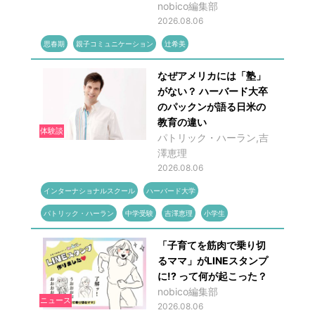
nobico編集部
2026.08.06
思春期
親子コミュニケーション
辻希美
なぜアメリカには「塾」
がない？ ハーバード大卒
のパックンが語る日米の
教育の違い
体験談
パトリック・ハーラン,吉
澤恵理
2026.08.06
インターナショナルスクール
ハーバード大学
パトリック・ハーラン
中学受験
吉澤恵理
小学生
「子育てを筋肉で乗り切
るママ」がLINEスタンプ
に!? って何が起こった？
nobico編集部
ニュース
2026.08.06