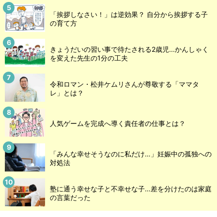
「挨拶しなさい！」は逆効果？ 自分から挨拶する子
の育て方
きょうだいの習い事で待たされる2歳児...かんしゃく
を変えた先生の1分の工夫
令和ロマン・松井ケムリさんが尊敬する「ママタ
レ」とは？
人気ゲームを完成へ導く責任者の仕事とは？
「みんな幸せそうなのに私だけ…」妊娠中の孤独への
対処法
塾に通う幸せな子と不幸せな子…差を分けたのは家庭
の言葉だった