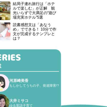
結局子連れ旅行は「ホテ
ルで楽しむ」が正解 観
光いらずで大満足の“遊び
場充実ホテル”5選
読書感想文は「あなう
め」でできる！ 10分で作
文が完成するテンプレと
は？
載
河原崎美香
もしかしてうちの子、発達障害!?
大井ミサコ
ゆる英語子育て