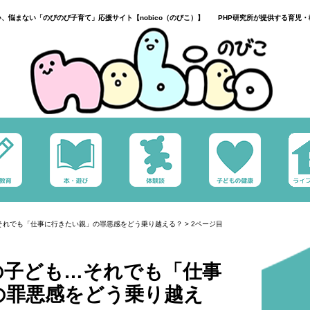
い、悩まない「のびのび子育て」応援サイト【nobico（のびこ）】 PHP研究所が提供する育児・
それでも「仕事に行きたい親」の罪悪感をどう乗り越える？
>
2ページ目
の子ども…それでも「仕事
の罪悪感をどう乗り越え