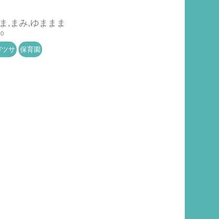
のま,まみ,ゆままま
50
ガツサ
保育園