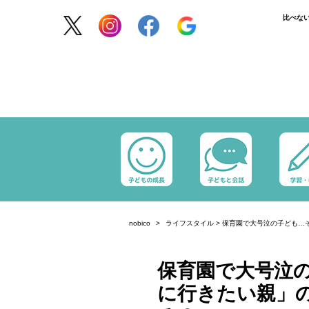
比べな
nobico
ライフスタイル
>
保育園で大号泣の子ども…
保育園で大号泣
に行きたい親」