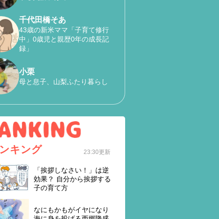
千代田橋そあ
43歳の新米ママ「子育て修行
中」0歳児と親歴0年の成長記
録」
小栗
母と息子、山梨ふたり暮らし
ンキング
23:30更新
「挨拶しなさい！」は逆
効果？ 自分から挨拶する
子の育て方
なにもかもがイヤになり
海に身を投げる西郷隆盛