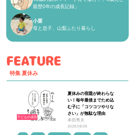
親歴0年の成長記録」
小栗
母と息子、山梨ふたり暮らし
特集
夏休み
夏休みの宿題が終わらな
い！毎年最後までため込
む子に「コツコツやりな
さい」が無駄な理由
子どもの成長
本田秀夫
2026.08.06