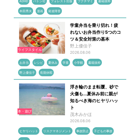
ADHD
バトン社
フォレスト出版
フクチマミ
書籍抜粋
本田秀夫
漫画
発達障害
学童弁当を乗り切れ！疲
れないお弁当作り5つのコ
ツ＆安全対策の基本
野上優佳子
ライフスタイル
2026.08.06
お弁当
レシピ
夏休み
学童
小学館
書籍抜粋
野上優佳子
長期休暇
浮き輪のまま転覆、砂で
火傷も...夏休み前に親が
知るべき海のヒヤリハッ
ト
本・遊び
茂木みかほ
2026.08.06
ヒヤリハット
リスクマネジメント
事故防止
子どもの事故