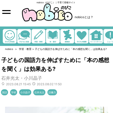
nobico（のびこ）｜子育て情報サイト
nobicoとは？
nobico
学習・教育
>
子どもの国語力を伸ばすために「本の感想を聞く」は効果ある?
子どもの国語力を伸ばすために「本の感想
を聞く」は効果ある?
石井光太・小川晶子
2023.08.21 15:45
2023.08.02 11:50
国語
学研
小川晶子
石井光太
語彙力