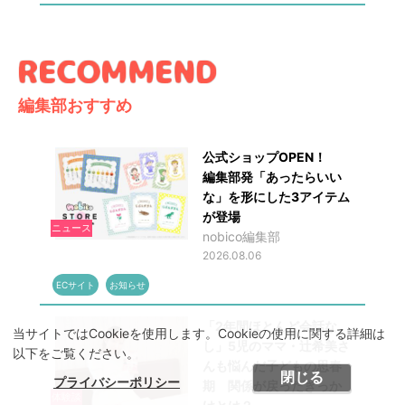
編集部おすすめ
公式ショップOPEN！
編集部発「あったらいい
な」を形にした3アイテム
が登場
ニュース
nobico編集部
2026.08.06
ECサイト
お知らせ
「2年間ほとんど会話な
当サイトではCookieを使用します。Cookieの使用に関する詳細は
し」5児のママ・辻希美さ
以下をご覧ください。
んも悩んだ子どもの思春
閉じる
プライバシーポリシー
期 関係が戻ったきっか
体験談