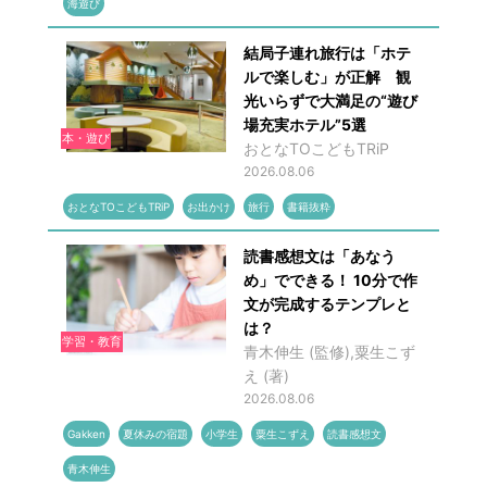
海遊び
結局子連れ旅行は「ホテ
ルで楽しむ」が正解 観
光いらずで大満足の“遊び
場充実ホテル”5選
本・遊び
おとなTOこどもTRiP
2026.08.06
おとなTOこどもTRiP
お出かけ
旅行
書籍抜粋
読書感想文は「あなう
め」でできる！ 10分で作
文が完成するテンプレと
は？
学習・教育
青木伸生 (監修),粟生こず
え (著)
2026.08.06
Gakken
夏休みの宿題
小学生
粟生こずえ
読書感想文
青木伸生