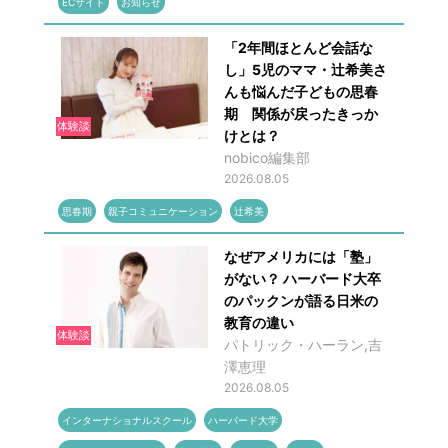
ECサイト
お知らせ
「2年間ほとんど会話な
し」5児のママ・辻希美さ
んも悩んだ子どもの思春
期 関係が戻ったきっか
体験談
けとは？
nobico編集部
2026.08.05
思春期
親子コミュニケーション
辻希美
なぜアメリカには「塾」
がない？ ハーバード大卒
のパックンが語る日米の
教育の違い
体験談
パトリック・ハーラン,吉
澤恵理
2026.08.05
インターナショナルスクール
ハーバード大学