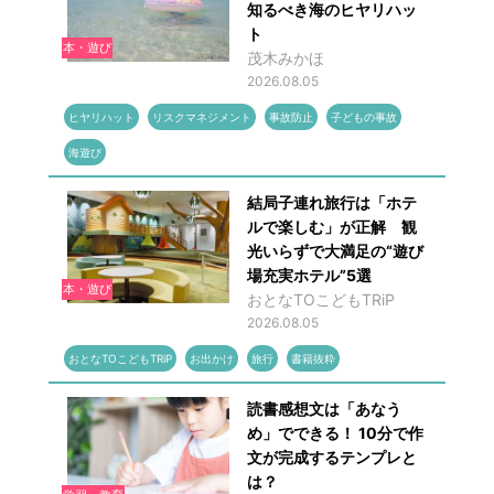
知るべき海のヒヤリハッ
ト
本・遊び
茂木みかほ
2026.08.05
ヒヤリハット
リスクマネジメント
事故防止
子どもの事故
海遊び
結局子連れ旅行は「ホテ
ルで楽しむ」が正解 観
光いらずで大満足の“遊び
場充実ホテル”5選
本・遊び
おとなTOこどもTRiP
2026.08.05
おとなTOこどもTRiP
お出かけ
旅行
書籍抜粋
読書感想文は「あなう
め」でできる！ 10分で作
文が完成するテンプレと
は？