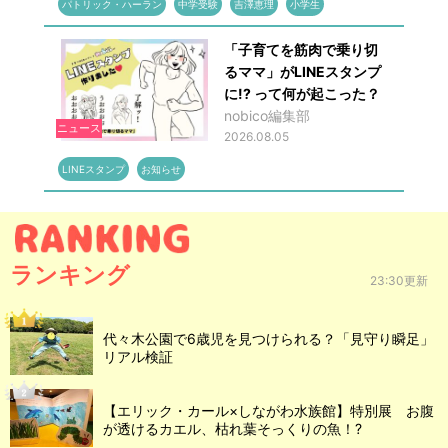
パトリック・ハーラン
中学受験
吉澤恵理
小学生
「子育てを筋肉で乗り切
るママ」がLINEスタンプ
に!? って何が起こった？
nobico編集部
ニュース
2026.08.05
LINEスタンプ
お知らせ
ランキング
23:30更新
代々木公園で6歳児を見つけられる？「見守り瞬足」
リアル検証
【エリック・カール×しながわ水族館】特別展 お腹
が透けるカエル、枯れ葉そっくりの魚！?