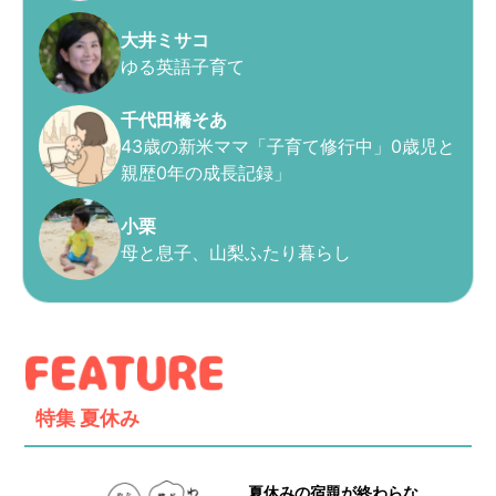
大井ミサコ
ゆる英語子育て
千代田橋そあ
43歳の新米ママ「子育て修行中」0歳児と
親歴0年の成長記録」
小栗
母と息子、山梨ふたり暮らし
特集
夏休み
夏休みの宿題が終わらな