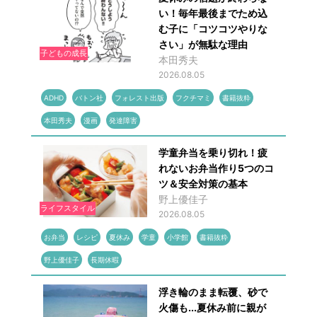
い！毎年最後までため込
む子に「コツコツやりな
さい」が無駄な理由
子どもの成長
本田秀夫
2026.08.05
ADHD
バトン社
フォレスト出版
フクチマミ
書籍抜粋
本田秀夫
漫画
発達障害
学童弁当を乗り切れ！疲
れないお弁当作り5つのコ
ツ＆安全対策の基本
野上優佳子
ライフスタイル
2026.08.05
お弁当
レシピ
夏休み
学童
小学館
書籍抜粋
野上優佳子
長期休暇
浮き輪のまま転覆、砂で
火傷も...夏休み前に親が