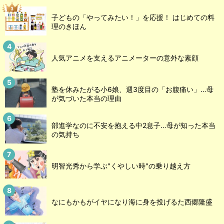
子どもの「やってみたい！」を応援！ はじめての料
理のきほん
人気アニメを支えるアニメーターの意外な素顔
塾を休みたがる小6娘、週3度目の「お腹痛い」…母
が気づいた本当の理由
部進学なのに不安を抱える中2息子…母が知った本当
の気持ち
明智光秀から学ぶ"くやしい時"の乗り越え方
なにもかもがイヤになり海に身を投げるた西郷隆盛