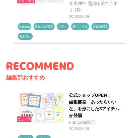
学習・教育
青木伸生 (監修),粟生こず
え (著)
2026.08.05
Gakken
夏休みの宿題
小学生
粟生こずえ
読書感想文
青木伸生
編集部おすすめ
公式ショップOPEN！
編集部発「あったらいい
な」を形にした3アイテム
が登場
ニュース
nobico編集部
2026.08.05