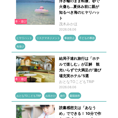
浮き輪のまま転覆、砂で
火傷も...夏休み前に親が
知るべき海のヒヤリハッ
ト
本・遊び
茂木みかほ
2026.08.06
ヒヤリハット
リスクマネジメント
事故防止
子どもの事故
海遊び
結局子連れ旅行は「ホテ
ルで楽しむ」が正解 観
光いらずで大満足の“遊び
場充実ホテル”5選
本・遊び
おとなTOこどもTRiP
2026.08.06
おとなTOこどもTRiP
お出かけ
旅行
書籍抜粋
読書感想文は「あなう
め」でできる！ 10分で作