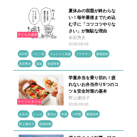
夏休みの宿題が終わらな
い！毎年最後までため込
む子に「コツコツやりな
さい」が無駄な理由
子どもの成長
本田秀夫
2026.08.06
ADHD
バトン社
フォレスト出版
フクチマミ
書籍抜粋
本田秀夫
漫画
発達障害
学童弁当を乗り切れ！疲
れないお弁当作り5つのコ
ツ＆安全対策の基本
野上優佳子
ライフスタイル
2026.08.06
お弁当
レシピ
夏休み
学童
小学館
書籍抜粋
野上優佳子
長期休暇