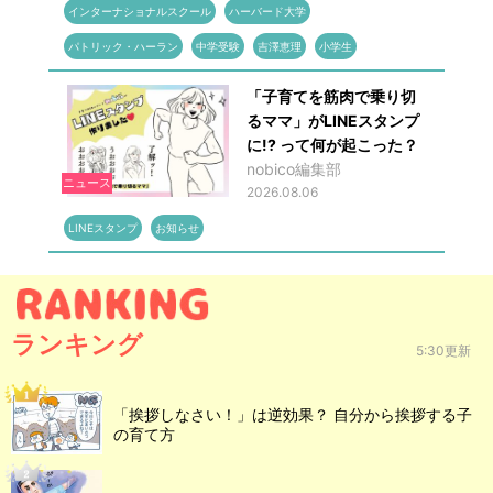
インターナショナルスクール
ハーバード大学
パトリック・ハーラン
中学受験
吉澤恵理
小学生
「子育てを筋肉で乗り切
るママ」がLINEスタンプ
に!? って何が起こった？
nobico編集部
ニュース
2026.08.06
LINEスタンプ
お知らせ
ランキング
5:30更新
「挨拶しなさい！」は逆効果？ 自分から挨拶する子
の育て方