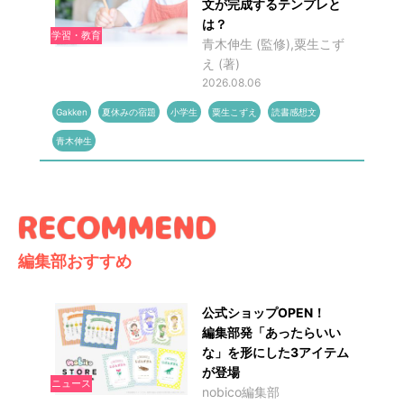
文が完成するテンプレと
は？
学習・教育
青木伸生 (監修),粟生こず
え (著)
2026.08.06
Gakken
夏休みの宿題
小学生
粟生こずえ
読書感想文
青木伸生
編集部おすすめ
公式ショップOPEN！
編集部発「あったらいい
な」を形にした3アイテム
が登場
ニュース
nobico編集部