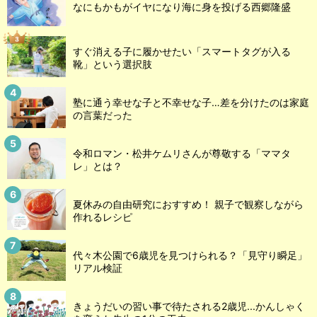
なにもかもがイヤになり海に身を投げる西郷隆盛
すぐ消える子に履かせたい「スマートタグが入る
靴」という選択肢
塾に通う幸せな子と不幸せな子…差を分けたのは家庭
の言葉だった
令和ロマン・松井ケムリさんが尊敬する「ママタ
レ」とは？
夏休みの自由研究におすすめ！ 親子で観察しながら
作れるレシピ
代々木公園で6歳児を見つけられる？「見守り瞬足」
リアル検証
きょうだいの習い事で待たされる2歳児...かんしゃく