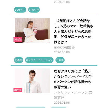
2026.08.06
ECサイト
お知らせ
「2年間ほとんど会話な
し」5児のママ・辻希美さ
んも悩んだ子どもの思春
期 関係が戻ったきっか
体験談
けとは？
nobico編集部
2026.08.06
思春期
親子コミュニケーション
辻希美
なぜアメリカには「塾」
がない？ ハーバード大卒
のパックンが語る日米の
教育の違い
体験談
パトリック・ハーラン,吉
澤恵理
2026.08.06