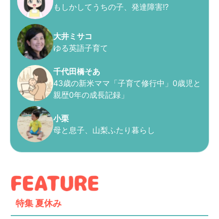
もしかしてうちの子、発達障害!?
大井ミサコ
ゆる英語子育て
千代田橋そあ
43歳の新米ママ「子育て修行中」0歳児と
親歴0年の成長記録」
小栗
母と息子、山梨ふたり暮らし
特集
夏休み