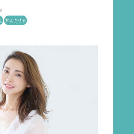
50
え
甘えさせる