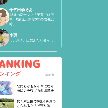
千代田橋そあ
43歳の新米ママ「子育て修行
中」0歳児と親歴0年の成長記
録」
小栗
母と息子、山梨ふたり暮らし
ンキング
11:30更新
なにもかもがイヤになり
海に身を投げる西郷隆盛
代々木公園で6歳児を見つ
けられる？「見守り瞬