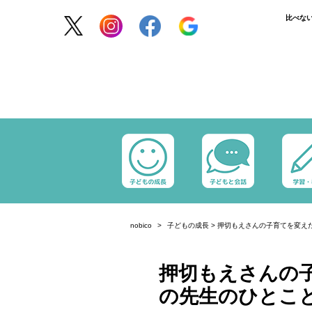
比べな
nobico
子どもの成長
>
押切もえさんの子育てを変え
押切もえさんの
の先生のひとこ