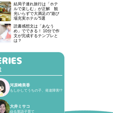
結局子連れ旅行は「ホテ
ルで楽しむ」が正解 観
光いらずで大満足の“遊び
場充実ホテル”5選
読書感想文は「あなう
め」でできる！ 10分で作
文が完成するテンプレと
は？
載
河原崎美香
もしかしてうちの子、発達障害!?
大井ミサコ
ゆる英語子育て