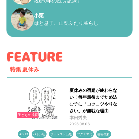
親歴0年の成長記録」
小栗
母と息子、山梨ふたり暮らし
特集
夏休み
夏休みの宿題が終わらな
い！毎年最後までため込
む子に「コツコツやりな
さい」が無駄な理由
子どもの成長
本田秀夫
2026.08.06
ADHD
バトン社
フォレスト出版
フクチマミ
書籍抜粋