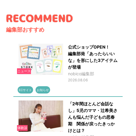
編集部おすすめ
公式ショップOPEN！
編集部発「あったらいい
な」を形にした3アイテム
が登場
ニュース
nobico編集部
2026.08.06
ECサイト
お知らせ
「2年間ほとんど会話な
し」5児のママ・辻希美さ
んも悩んだ子どもの思春
期 関係が戻ったきっか
体験談
けとは？