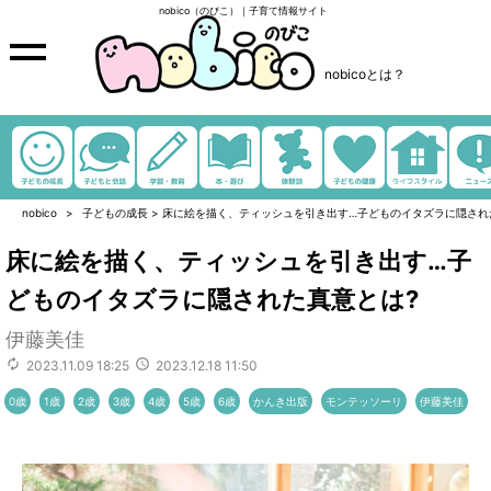
nobico（のびこ）｜子育て情報サイト
nobicoとは？
nobico
子どもの成長
>
床に絵を描く、ティッシュを引き出す…子どものイタズラに隠され
床に絵を描く、ティッシュを引き出す…子
どものイタズラに隠された真意とは?
伊藤美佳
2023.11.09 18:25
2023.12.18 11:50
0歳
1歳
2歳
3歳
4歳
5歳
6歳
かんき出版
モンテッソーリ
伊藤美佳