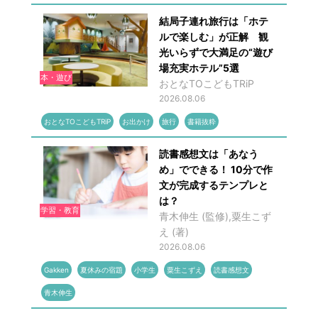
結局子連れ旅行は「ホテ
ルで楽しむ」が正解 観
光いらずで大満足の“遊び
場充実ホテル”5選
本・遊び
おとなTOこどもTRiP
2026.08.06
おとなTOこどもTRiP
お出かけ
旅行
書籍抜粋
読書感想文は「あなう
め」でできる！ 10分で作
文が完成するテンプレと
は？
学習・教育
青木伸生 (監修),粟生こず
え (著)
2026.08.06
Gakken
夏休みの宿題
小学生
粟生こずえ
読書感想文
青木伸生