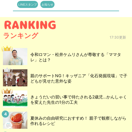
LINEスタンプ
お知らせ
ランキング
17:30更新
令和ロマン・松井ケムリさんが尊敬する「ママタ
レ」とは？
親のサポートNG！キッザニア「化石発掘現場」で子
どもが見せた意外な姿
きょうだいの習い事で待たされる2歳児...かんしゃく
を変えた先生の1分の工夫
夏休みの自由研究におすすめ！ 親子で観察しながら
作れるレシピ