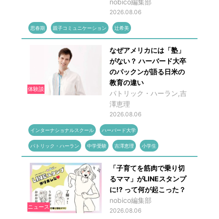
nobico編集部
2026.08.06
思春期
親子コミュニケーション
辻希美
なぜアメリカには「塾」
がない？ ハーバード大卒
のパックンが語る日米の
教育の違い
体験談
パトリック・ハーラン,吉
澤恵理
2026.08.06
インターナショナルスクール
ハーバード大学
パトリック・ハーラン
中学受験
吉澤恵理
小学生
「子育てを筋肉で乗り切
るママ」がLINEスタンプ
に!? って何が起こった？
nobico編集部
ニュース
2026.08.06