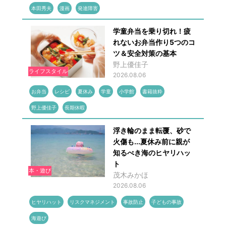
本田秀夫
漫画
発達障害
学童弁当を乗り切れ！疲
れないお弁当作り5つのコ
ツ＆安全対策の基本
野上優佳子
ライフスタイル
2026.08.06
お弁当
レシピ
夏休み
学童
小学館
書籍抜粋
野上優佳子
長期休暇
浮き輪のまま転覆、砂で
火傷も...夏休み前に親が
知るべき海のヒヤリハッ
ト
本・遊び
茂木みかほ
2026.08.06
ヒヤリハット
リスクマネジメント
事故防止
子どもの事故
海遊び