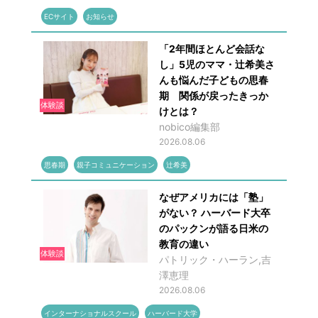
ECサイト
お知らせ
「2年間ほとんど会話な
し」5児のママ・辻希美さ
んも悩んだ子どもの思春
期 関係が戻ったきっか
体験談
けとは？
nobico編集部
2026.08.06
思春期
親子コミュニケーション
辻希美
なぜアメリカには「塾」
がない？ ハーバード大卒
のパックンが語る日米の
教育の違い
体験談
パトリック・ハーラン,吉
澤恵理
2026.08.06
インターナショナルスクール
ハーバード大学