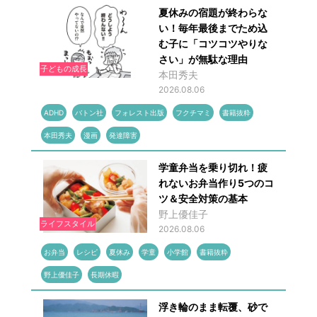
夏休みの宿題が終わらな
い！毎年最後までため込
む子に「コツコツやりな
さい」が無駄な理由
子どもの成長
本田秀夫
2026.08.06
ADHD
バトン社
フォレスト出版
フクチマミ
書籍抜粋
本田秀夫
漫画
発達障害
学童弁当を乗り切れ！疲
れないお弁当作り5つのコ
ツ＆安全対策の基本
野上優佳子
ライフスタイル
2026.08.06
お弁当
レシピ
夏休み
学童
小学館
書籍抜粋
野上優佳子
長期休暇
浮き輪のまま転覆、砂で