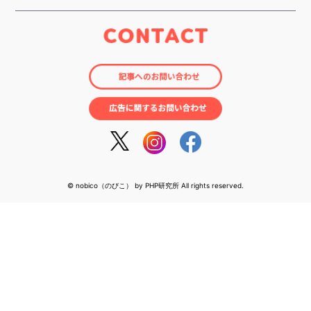
© nobico（のびこ） by PHP研究所 All rights reserved.