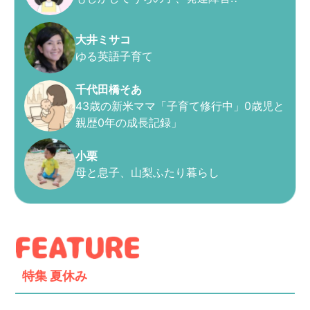
大井ミサコ
ゆる英語子育て
千代田橋そあ
43歳の新米ママ「子育て修行中」0歳児と
親歴0年の成長記録」
小栗
母と息子、山梨ふたり暮らし
特集
夏休み