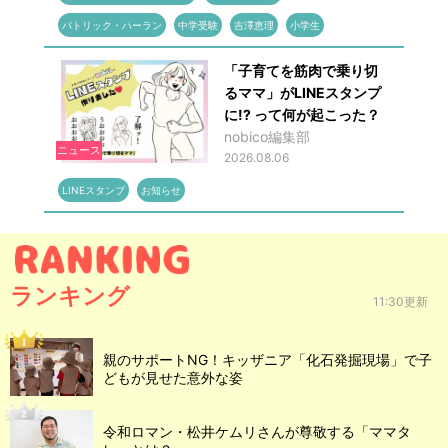
パトリック・ハーラン
中学受験
吉澤恵理
小学生
「子育てを筋肉で乗り切
るママ」がLINEスタンプ
に!? って何が起こった？
nobico編集部
ニュース
2026.08.06
LINEスタンプ
お知らせ
ランキング
11:30更新
親のサポートNG！キッザニア「化石発掘現場」で子
どもが見せた意外な姿
令和ロマン・松井ケムリさんが尊敬する「ママタ