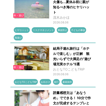
火傷も...夏休み前に親が
知るべき海のヒヤリハッ
ト
本・遊び
茂木みかほ
2026.08.06
ヒヤリハット
リスクマネジメント
事故防止
子どもの事故
海遊び
結局子連れ旅行は「ホテ
ルで楽しむ」が正解 観
光いらずで大満足の“遊び
場充実ホテル”5選
本・遊び
おとなTOこどもTRiP
2026.08.06
おとなTOこどもTRiP
お出かけ
旅行
書籍抜粋
読書感想文は「あなう
め」でできる！ 10分で作
文が完成するテンプレと