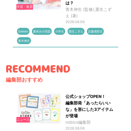
は？
学習・教育
青木伸生 (監修),粟生こず
え (著)
2026.08.06
Gakken
夏休みの宿題
小学生
粟生こずえ
読書感想文
青木伸生
編集部おすすめ
公式ショップOPEN！
編集部発「あったらいい
な」を形にした3アイテム
が登場
ニュース
nobico編集部
2026.08.06