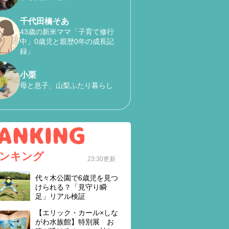
千代田橋そあ
43歳の新米ママ「子育て修行
中」0歳児と親歴0年の成長記
録」
小栗
母と息子、山梨ふたり暮らし
ンキング
23:30更新
代々木公園で6歳児を見つ
けられる？「見守り瞬
足」リアル検証
【エリック・カール×しな
がわ水族館】特別展 お