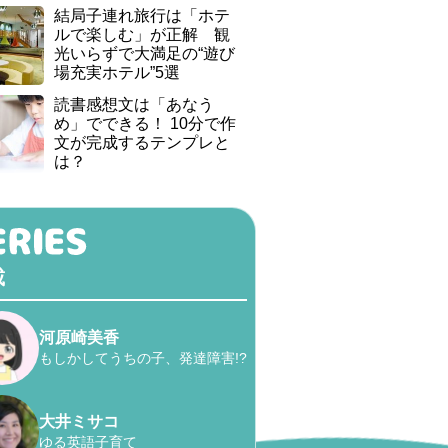
結局子連れ旅行は「ホテ
ルで楽しむ」が正解 観
光いらずで大満足の“遊び
場充実ホテル”5選
読書感想文は「あなう
め」でできる！ 10分で作
文が完成するテンプレと
は？
載
河原崎美香
もしかしてうちの子、発達障害!?
大井ミサコ
ゆる英語子育て