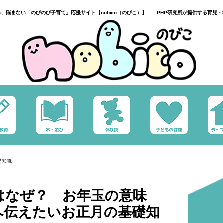
い、悩まない「のびのび子育て」応援サイト【nobico（のびこ）】 PHP研究所が提供する育児・
礎知識
はなぜ？ お年玉の意味
へ伝えたいお正月の基礎知