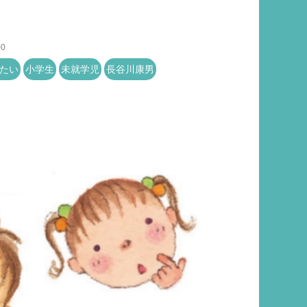
00
たい
小学生
未就学児
長谷川康男