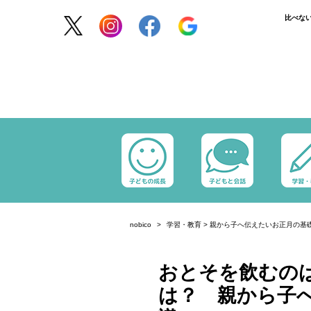
比べな
nobico
学習・教育
>
親から子へ伝えたいお正月の基
おとそを飲むの
は？ 親から子