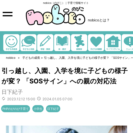
nobico（のびこ）｜子育て情報サイト
nobicoとは？
nobico
子どもの成長
>
引っ越し、入園、入学を境に子どもの様子が変？ 「SOSサイン」
引っ越し、入園、入学を境に子どもの様子
が変？ 「SOSサイン」への親の対応法
日下紀子
2023.12.12 15:00
2024.01.05 07:00
PHPのびのび子育て
小学生
日下紀子