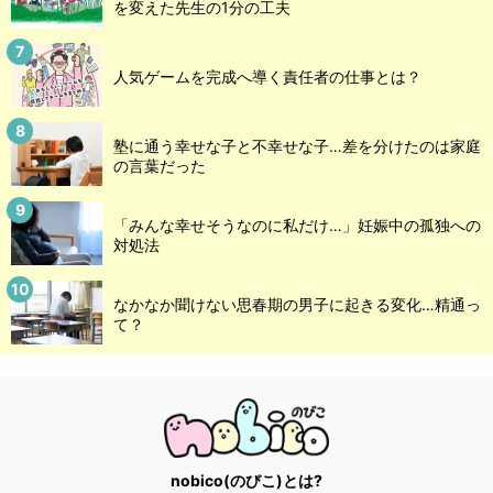
を変えた先生の1分の工夫
人気ゲームを完成へ導く責任者の仕事とは？
塾に通う幸せな子と不幸せな子…差を分けたのは家庭
の言葉だった
「みんな幸せそうなのに私だけ…」妊娠中の孤独への
対処法
なかなか聞けない思春期の男子に起きる変化…精通っ
て？
nobico(のびこ)とは?