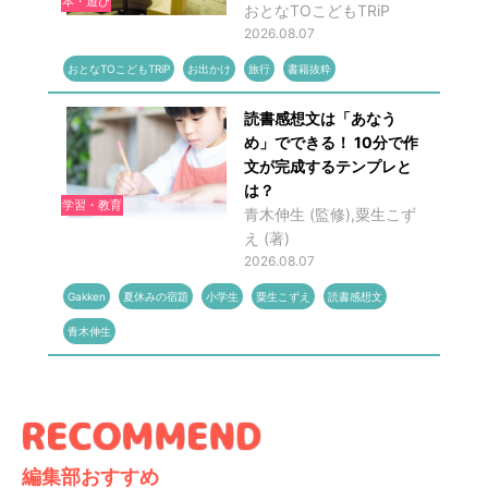
本・遊び
おとなTOこどもTRiP
2026.08.07
おとなTOこどもTRiP
お出かけ
旅行
書籍抜粋
読書感想文は「あなう
め」でできる！ 10分で作
文が完成するテンプレと
は？
学習・教育
青木伸生 (監修),粟生こず
え (著)
2026.08.07
Gakken
夏休みの宿題
小学生
粟生こずえ
読書感想文
青木伸生
編集部おすすめ