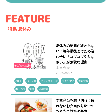
特集
夏休み
夏休みの宿題が終わらな
い！毎年最後までため込
む子に「コツコツやりな
さい」が無駄な理由
子どもの成長
本田秀夫
2026.08.07
ADHD
バトン社
フォレスト出版
フクチマミ
書籍抜粋
本田秀夫
漫画
発達障害
学童弁当を乗り切れ！疲
れないお弁当作り5つのコ
ツ＆安全対策の基本