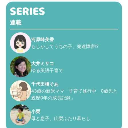
連載
河原崎美香
もしかしてうちの子、発達障害!?
大井ミサコ
ゆる英語子育て
千代田橋そあ
43歳の新米ママ「子育て修行中」0歳児と
親歴0年の成長記録」
小栗
母と息子、山梨ふたり暮らし