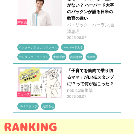
がない？ ハーバード大卒
のパックンが語る日米の
教育の違い
体験談
パトリック・ハーラン,吉
澤恵理
2026.08.07
インターナショナルスクール
ハーバード大学
パトリック・ハーラン
中学受験
吉澤恵理
小学生
「子育てを筋肉で乗り切
るママ」がLINEスタンプ
に!? って何が起こった？
nobico編集部
ニュース
2026.08.07
LINEスタンプ
お知らせ