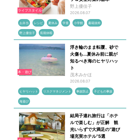
野上優佳子
ライフスタイル
2026.08.07
お弁当
レシピ
夏休み
学童
小学館
書籍抜粋
野上優佳子
長期休暇
浮き輪のまま転覆、砂で
火傷も...夏休み前に親が
知るべき海のヒヤリハッ
ト
本・遊び
茂木みかほ
2026.08.07
ヒヤリハット
リスクマネジメント
事故防止
子どもの事故
海遊び
結局子連れ旅行は「ホテ
ルで楽しむ」が正解 観
光いらずで大満足の“遊び
場充実ホテル”5選