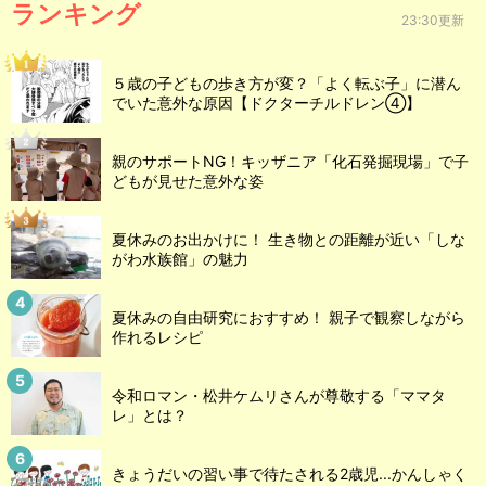
ランキング
23:30更新
５歳の子どもの歩き方が変？「よく転ぶ子」に潜ん
でいた意外な原因【ドクターチルドレン④】
親のサポートNG！キッザニア「化石発掘現場」で子
どもが見せた意外な姿
夏休みのお出かけに！ 生き物との距離が近い「しな
がわ水族館」の魅力
夏休みの自由研究におすすめ！ 親子で観察しながら
作れるレシピ
令和ロマン・松井ケムリさんが尊敬する「ママタ
レ」とは？
きょうだいの習い事で待たされる2歳児...かんしゃく