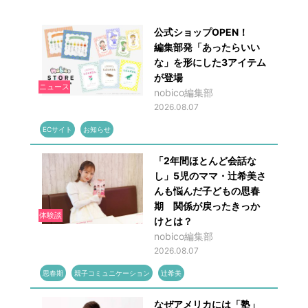
公式ショップOPEN！
編集部発「あったらいい
な」を形にした3アイテム
が登場
ニュース
nobico編集部
2026.08.07
ECサイト
お知らせ
「2年間ほとんど会話な
し」5児のママ・辻希美さ
んも悩んだ子どもの思春
期 関係が戻ったきっか
体験談
けとは？
nobico編集部
2026.08.07
思春期
親子コミュニケーション
辻希美
なぜアメリカには「塾」