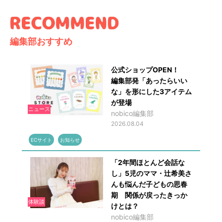
編集部おすすめ
公式ショップOPEN！
編集部発「あったらいい
な」を形にした3アイテム
が登場
ニュース
nobico編集部
2026.08.04
ECサイト
お知らせ
「2年間ほとんど会話な
し」5児のママ・辻希美さ
んも悩んだ子どもの思春
期 関係が戻ったきっか
体験談
けとは？
nobico編集部