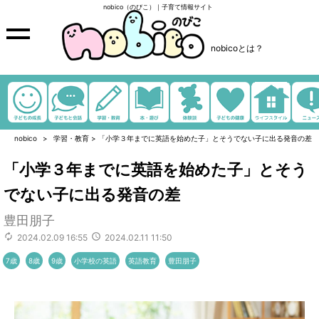
nobico（のびこ）｜子育て情報サイト
nobicoとは？
nobico
学習・教育
>
「小学３年までに英語を始めた子」とそうでない子に出る発音の差
「小学３年までに英語を始めた子」とそう
でない子に出る発音の差
豊田朋子
2024.02.09 16:55
2024.02.11 11:50
7歳
8歳
9歳
小学校の英語
英語教育
豊田朋子