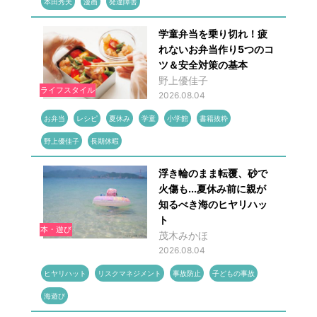
本田秀夫
漫画
発達障害
学童弁当を乗り切れ！疲
れないお弁当作り5つのコ
ツ＆安全対策の基本
野上優佳子
ライフスタイル
2026.08.04
お弁当
レシピ
夏休み
学童
小学館
書籍抜粋
野上優佳子
長期休暇
浮き輪のまま転覆、砂で
火傷も...夏休み前に親が
知るべき海のヒヤリハッ
ト
本・遊び
茂木みかほ
2026.08.04
ヒヤリハット
リスクマネジメント
事故防止
子どもの事故
海遊び