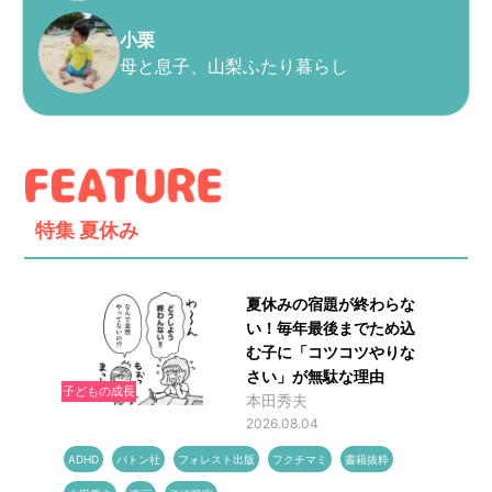
小栗
母と息子、山梨ふたり暮らし
特集
夏休み
夏休みの宿題が終わらな
い！毎年最後までため込
む子に「コツコツやりな
さい」が無駄な理由
子どもの成長
本田秀夫
2026.08.04
ADHD
バトン社
フォレスト出版
フクチマミ
書籍抜粋