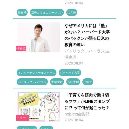
2026.08.04
思春期
親子コミュニケーション
辻希美
なぜアメリカには「塾」
がない？ ハーバード大卒
のパックンが語る日米の
教育の違い
体験談
パトリック・ハーラン,吉
澤恵理
2026.08.04
インターナショナルスクール
ハーバード大学
パトリック・ハーラン
中学受験
吉澤恵理
小学生
「子育てを筋肉で乗り切
るママ」がLINEスタンプ
に!? って何が起こった？
nobico編集部
ニュース
2026.08.04