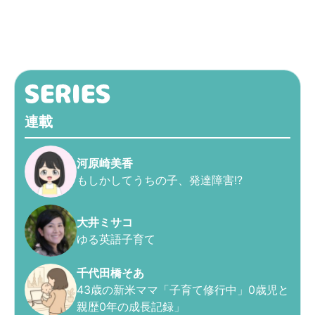
連載
河原崎美香
もしかしてうちの子、発達障害!?
大井ミサコ
ゆる英語子育て
千代田橋そあ
43歳の新米ママ「子育て修行中」0歳児と
親歴0年の成長記録」