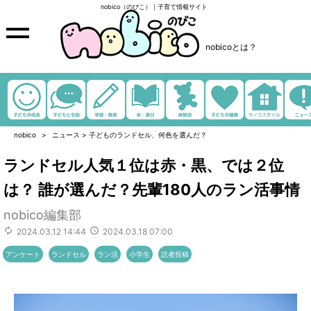
nobico（のびこ）｜子育て情報サイト
nobicoとは？
nobico
ニュース
>
子どものランドセル、何色を選んだ？
ランドセル人気１位は赤・黒、では２位
は？ 誰が選んだ？先輩180人のラン活事情
nobico編集部
2024.03.12 14:44
2024.03.18 07:00
アンケート
ランドセル
ラン活
小学生
読者投稿