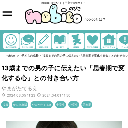
nobico（のびこ）｜子育て情報サイト
nobicoとは？
nobico
子どもの成長
>
13歳までの男の子に伝えたい「思春期で変化する心」との付き合
13歳までの男の子に伝えたい「思春期で変
化する心」との付き合い方
やまがたてるえ
2024.03.05 11:23
2024.04.01 11:50
13歳
かんき出版
やまがたてるえ
中学生
小学生
思春期