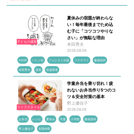
夏休みの宿題が終わらな
い！毎年最後までため込
む子に「コツコツやりな
さい」が無駄な理由
子どもの成長
本田秀夫
2026.08.06
ADHD
バトン社
フォレスト出版
フクチマミ
書籍抜粋
本田秀夫
漫画
発達障害
学童弁当を乗り切れ！疲
れないお弁当作り5つのコ
ツ＆安全対策の基本
野上優佳子
ライフスタイル
2026.08.06
お弁当
レシピ
夏休み
学童
小学館
書籍抜粋
野上優佳子
長期休暇