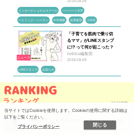
2026.08.06
インターナショナルスクール
ハーバード大学
パトリック・ハーラン
中学受験
吉澤恵理
小学生
「子育てを筋肉で乗り切
るママ」がLINEスタンプ
に!? って何が起こった？
nobico編集部
ニュース
2026.08.06
LINEスタンプ
お知らせ
ランキング
17:30更新
当サイトではCookieを使用します。Cookieの使用に関する詳細は
以下をご覧ください。
令和ロマン・松井ケムリさんが尊敬する「ママタ
閉じる
レ」とは？
プライバシーポリシー