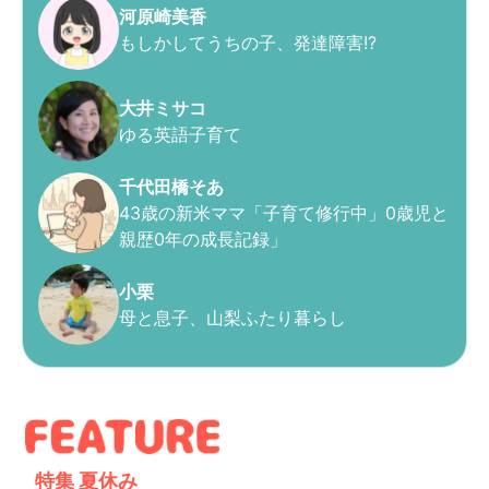
河原崎美香
もしかしてうちの子、発達障害!?
大井ミサコ
ゆる英語子育て
千代田橋そあ
43歳の新米ママ「子育て修行中」0歳児と
親歴0年の成長記録」
小栗
母と息子、山梨ふたり暮らし
特集
夏休み