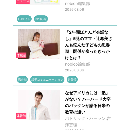
ニュース
nobico編集部
2026.08.06
ECサイト
お知らせ
「2年間ほとんど会話な
し」5児のママ・辻希美さ
んも悩んだ子どもの思春
期 関係が戻ったきっか
体験談
けとは？
nobico編集部
2026.08.06
思春期
親子コミュニケーション
辻希美
なぜアメリカには「塾」
がない？ ハーバード大卒
のパックンが語る日米の
教育の違い
体験談
パトリック・ハーラン,吉
澤恵理