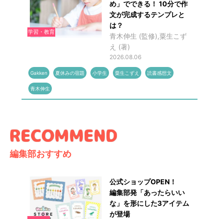
め」でできる！ 10分で作
文が完成するテンプレと
は？
学習・教育
青木伸生 (監修),粟生こず
え (著)
2026.08.06
Gakken
夏休みの宿題
小学生
粟生こずえ
読書感想文
青木伸生
編集部おすすめ
公式ショップOPEN！
編集部発「あったらいい
な」を形にした3アイテム
が登場