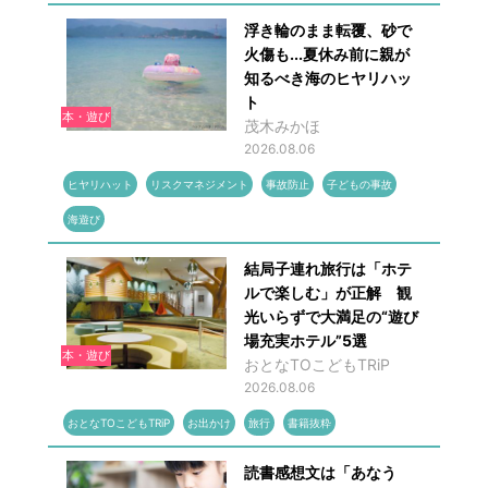
浮き輪のまま転覆、砂で
火傷も...夏休み前に親が
知るべき海のヒヤリハッ
ト
本・遊び
茂木みかほ
2026.08.06
ヒヤリハット
リスクマネジメント
事故防止
子どもの事故
海遊び
結局子連れ旅行は「ホテ
ルで楽しむ」が正解 観
光いらずで大満足の“遊び
場充実ホテル”5選
本・遊び
おとなTOこどもTRiP
2026.08.06
おとなTOこどもTRiP
お出かけ
旅行
書籍抜粋
読書感想文は「あなう