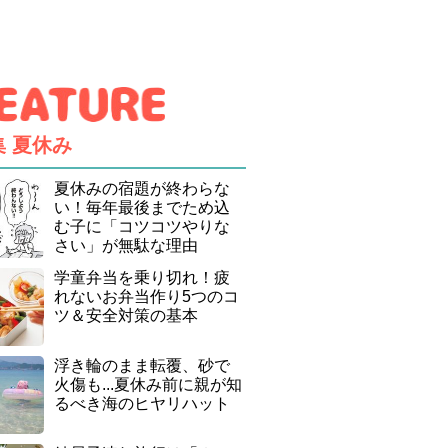
集
夏休み
夏休みの宿題が終わらな
い！毎年最後までため込
む子に「コツコツやりな
さい」が無駄な理由
学童弁当を乗り切れ！疲
れないお弁当作り5つのコ
ツ＆安全対策の基本
浮き輪のまま転覆、砂で
火傷も...夏休み前に親が知
るべき海のヒヤリハット