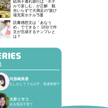
結局子連れ旅行は「ホテ
ルで楽しむ」が正解 観
光いらずで大満足の“遊び
場充実ホテル”5選
読書感想文は「あなう
め」でできる！ 10分で作
文が完成するテンプレと
は？
載
河原崎美香
もしかしてうちの子、発達障害!?
大井ミサコ
ゆる英語子育て