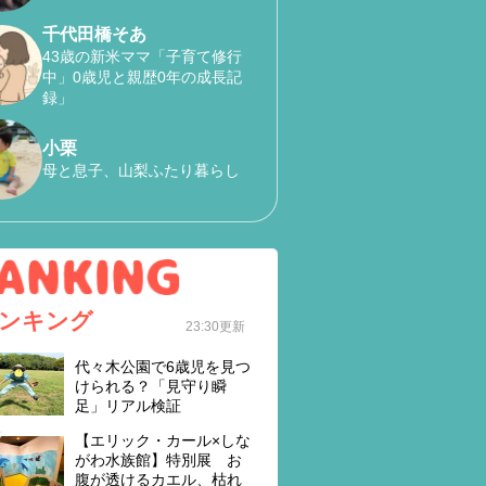
千代田橋そあ
43歳の新米ママ「子育て修行
中」0歳児と親歴0年の成長記
録」
小栗
母と息子、山梨ふたり暮らし
ンキング
23:30更新
代々木公園で6歳児を見つ
けられる？「見守り瞬
足」リアル検証
【エリック・カール×しな
がわ水族館】特別展 お
腹が透けるカエル、枯れ