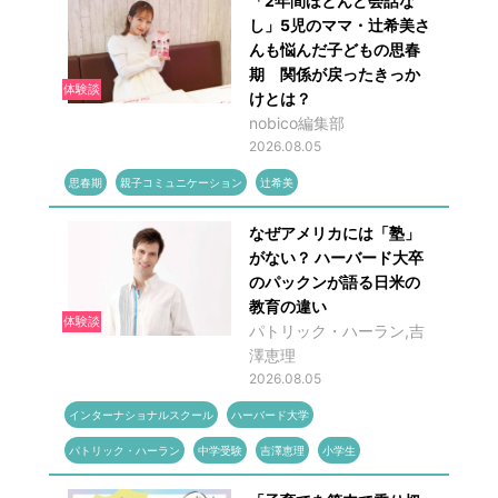
「2年間ほとんど会話な
し」5児のママ・辻希美さ
んも悩んだ子どもの思春
期 関係が戻ったきっか
体験談
けとは？
nobico編集部
2026.08.05
思春期
親子コミュニケーション
辻希美
なぜアメリカには「塾」
がない？ ハーバード大卒
のパックンが語る日米の
教育の違い
体験談
パトリック・ハーラン,吉
澤恵理
2026.08.05
インターナショナルスクール
ハーバード大学
パトリック・ハーラン
中学受験
吉澤恵理
小学生