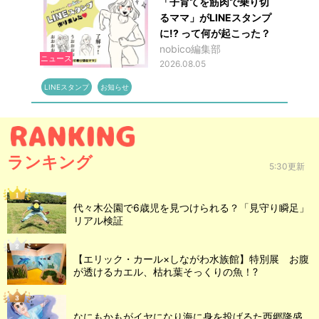
「子育てを筋肉で乗り切
るママ」がLINEスタンプ
に!? って何が起こった？
nobico編集部
ニュース
2026.08.05
LINEスタンプ
お知らせ
ランキング
5:30更新
代々木公園で6歳児を見つけられる？「見守り瞬足」
リアル検証
【エリック・カール×しながわ水族館】特別展 お腹
が透けるカエル、枯れ葉そっくりの魚！?
なにもかもがイヤになり海に身を投げるた西郷隆盛